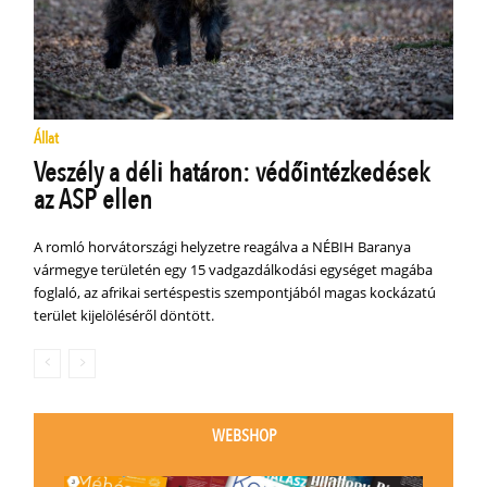
Állat
Veszély a déli határon: védőintézkedések
az ASP ellen
A romló horvátországi helyzetre reagálva a NÉBIH Baranya
vármegye területén egy 15 vadgazdálkodási egységet magába
foglaló, az afrikai sertéspestis szempontjából magas kockázatú
terület kijelöléséről döntött.
WEBSHOP