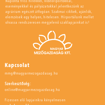
Naponta friss hírekkel, videóriportokkal,
eseményekkel és pályázatokkal jelentkezünk az
agrárium egészét átfogóan. Szakmai cikkek, ajánlók,
elemzések egy helyen, hitelesen. Hírportálunk mellet
olvassa rendszeresen megjelenő szaklapjainkat is!
Kapcsolat
mmg@magyarmezogazdasag.hu
Szerkesztőség:
online@magyarmezogazdasag.hu
Fizessen elő lapjainkra kényelmesen