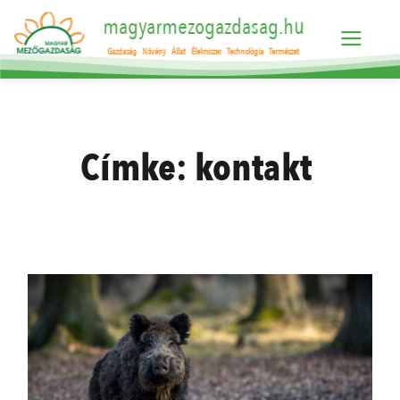
magyarmezogazdasag.hu
Gazdaság
Növény
Állat
Élelmiszer
Technológia
Természet
Címke:
kontakt