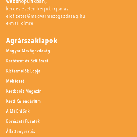
webshopunkban,
kérdés esetén kérjük írjon az
elofizetes@magyarmezogazdasag.hu
e-mail címre.
Agrárszaklapok
Magyar Mezőgazdaság
Kertészet és Szőlészet
Kistermelők Lapja
Méhészet
Kertbarát Magazin
Kerti Kalendárium
A Mi Erdőnk
Borászati Füzetek
Állattenyésztés