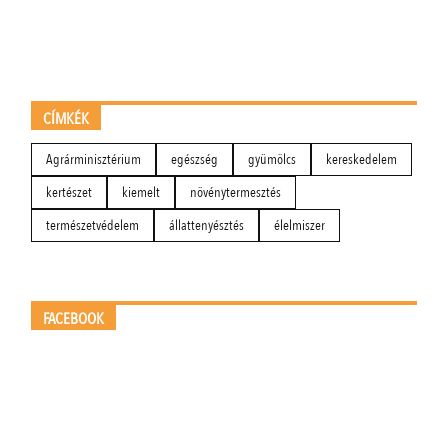
CÍMKÉK
Agrárminisztérium
egészség
gyümölcs
kereskedelem
kertészet
kiemelt
növénytermesztés
természetvédelem
állattenyésztés
élelmiszer
FACEBOOK