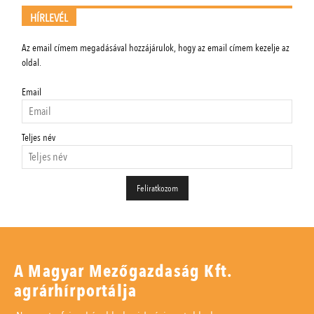
HÍRLEVÉL
Az email címem megadásával hozzájárulok, hogy az email címem kezelje az
oldal.
Email
Teljes név
A Magyar Mezőgazdaság Kft.
agrárhírportálja