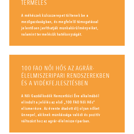
TERMELÉS
A méhészek kulcsszerepet töltenek be a
mezőgazdaságban, és megfelelő támogatással
jelentősen javíthatják munkakörülményeiket,
valamint termelésük hatékonyságát.
100 FAO NŐI HŐS AZ AGRÁR-
ÉLELMISZERIPARI RENDSZEREKBEN
ÉS A VIDÉKFEJLESZTÉSBEN
A Női Gazdálkodók Nemzetközi Éve alkalmából
elindult a jelölés az első „100 FAO Női Hős”
elismerésre. Az évente átadott díj olyan nőket
ünnepel, akiknek munkássága valódi és pozitív
változást hoz az agrár-élelmiszeriparban.