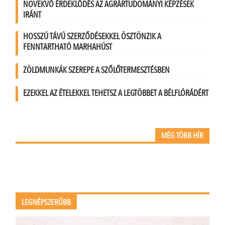
NÖVEKVŐ ÉRDEKLŐDÉS AZ AGRÁRTUDOMÁNYI KÉPZÉSEK
IRÁNT
HOSSZÚ TÁVÚ SZERZŐDÉSEKKEL ÖSZTÖNZIK A
FENNTARTHATÓ MARHAHÚST
ZÖLDMUNKÁK SZEREPE A SZŐLŐTERMESZTÉSBEN
EZEKKEL AZ ÉTELEKKEL TEHETSZ A LEGTÖBBET A BÉLFLÓRÁDÉRT
MÉG TÖBB HÍR
LEGNÉPSZERŰBB