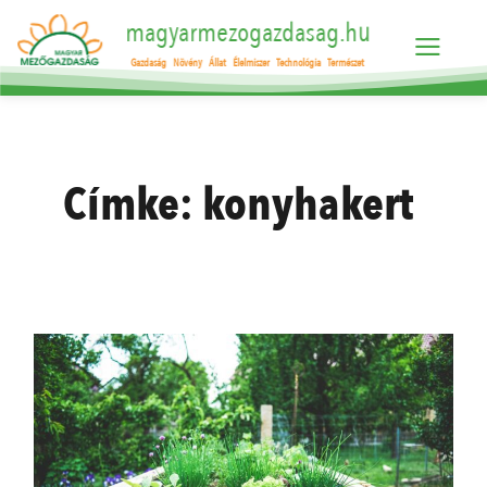
magyarmezogazdasag.hu
Gazdaság
Növény
Állat
Élelmiszer
Technológia
Természet
Címke:
konyhakert