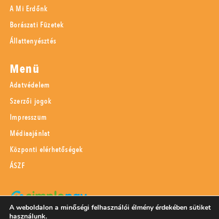
A Mi Erdőnk
Borászati Füzetek
Állattenyésztés
Menü
Adatvédelem
Szerzői jogok
Impresszum
Médiaajánlat
Központi elérhetőségek
ÁSZF
A weboldalon a minőségi felhasználói élmény érdekében sütiket
használunk.
SimplePay adattovábbítási nyilatkozat