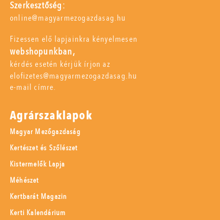
Szerkesztőség:
online@magyarmezogazdasag.hu
Fizessen elő lapjainkra kényelmesen
webshopunkban,
kérdés esetén kérjük írjon az
elofizetes@magyarmezogazdasag.hu
e-mail címre.
Agrárszaklapok
Magyar Mezőgazdaság
Kertészet és Szőlészet
Kistermelők Lapja
Méhészet
Kertbarát Magazin
Kerti Kalendárium