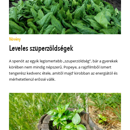
Növény
Leveles szuperzöldségek
A spenót az egyik legismertebb „szuperzöldség”, bár a gyerekek
körében nem mindig népszerű. Popeye, a rajzfilmből ismert
tengerész kedvenc étele, amitől majd’ kirobban az energiától és
mérhetetlenül erőssé válik.