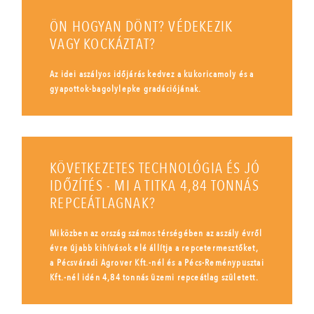
ÖN HOGYAN DÖNT? VÉDEKEZIK
VAGY KOCKÁZTAT?
Az idei aszályos időjárás kedvez a kukoricamoly és a
gyapottok-bagolylepke gradációjának.
KÖVETKEZETES TECHNOLÓGIA ÉS JÓ
IDŐZÍTÉS - MI A TITKA 4,84 TONNÁS
REPCEÁTLAGNAK?
Miközben az ország számos térségében az aszály évről
évre újabb kihívások elé állítja a repcetermesztőket,
a Pécsváradi Agrover Kft.-nél és a Pécs-Reménypusztai
Kft.-nél idén 4,84 tonnás üzemi repceátlag született.