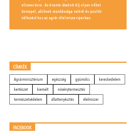
elismerésre. Az évente átadott díj olyan nőket
ünnepel, akiknek munkássága valódi és pozitív
változást hoz az agrár-élelmiszeriparban.
CÍMKÉK
Agrárminisztérium
egészség
gyümölcs
kereskedelem
kertészet
kiemelt
növénytermesztés
természetvédelem
állattenyésztés
élelmiszer
FACEBOOK