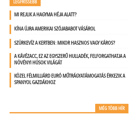
LEGFRISSEBB
MI REJLIK A HAGYMA HÉJA ALATT?
KÍNA ÚJRA AMERIKAI SZÓJABABOT VÁSÁROL
SZÜRKEVÍZ A KERTBEN: MIKOR HASZNOS VAGY KÁROS?
A KÁVÉZACC, EZ AZ EGYSZERŰ HULLADÉK, FELFORGATHATJA A
NÖVÉNYI HÚSOK VILÁGÁT
KÖZEL FÉLMILLIÁRD EURÓ MŰTRÁGYATÁMOGATÁS ÉRKEZIK A
SPANYOL GAZDÁKHOZ
MÉG TÖBB HÍR