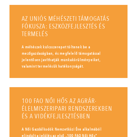
AZ UNIÓS MÉHÉSZETI TÁMOGATÁS
FÓKUSZA: ESZKÖZFEJLESZTÉS ÉS
TERMELÉS
A méhészek kulcsszerepet töltenek be a
mezőgazdaságban, és megfelelő támogatással
jelentősen javíthatják munkakörülményeiket,
valamint termelésük hatékonyságát.
100 FAO NŐI HŐS AZ AGRÁR-
ÉLELMISZERIPARI RENDSZEREKBEN
ÉS A VIDÉKFEJLESZTÉSBEN
A Női Gazdálkodók Nemzetközi Éve alkalmából
elindult a jelölés az első „100 FAO Női Hős”