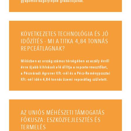
gyapottok-bagolylepke gradációjának.
KÖVETKEZETES TECHNOLÓGIA ÉS JÓ
IDŐZÍTÉS - MI A TITKA 4,84 TONNÁS
REPCEÁTLAGNAK?
Miközben az ország számos térségében az aszály évről
évre újabb kihívások elé állítja a repcetermesztőket,
a Pécsváradi Agrover Kft.-nél és a Pécs-Reménypusztai
Kft.-nél idén 4,84 tonnás üzemi repceátlag született.
AZ UNIÓS MÉHÉSZETI TÁMOGATÁS
FÓKUSZA: ESZKÖZFEJLESZTÉS ÉS
TERMELÉS