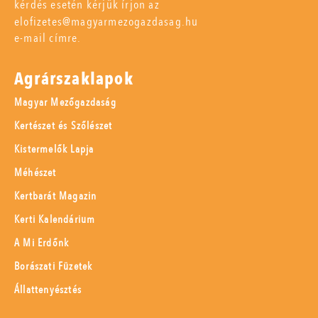
kérdés esetén kérjük írjon az
elofizetes@magyarmezogazdasag.hu
e-mail címre.
Agrárszaklapok
Magyar Mezőgazdaság
Kertészet és Szőlészet
Kistermelők Lapja
Méhészet
Kertbarát Magazin
Kerti Kalendárium
A Mi Erdőnk
Borászati Füzetek
Állattenyésztés