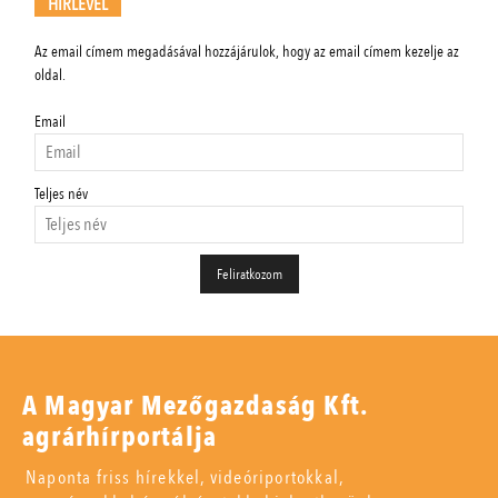
HÍRLEVÉL
Az email címem megadásával hozzájárulok, hogy az email címem kezelje az
oldal.
Email
Teljes név
A Magyar Mezőgazdaság Kft.
agrárhírportálja
Naponta friss hírekkel, videóriportokkal,