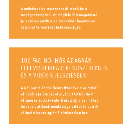
A méhészek kulcsszerepet töltenek be a
mezőgazdaságban, és megfelelő támogatással
jelentősen javíthatják munkakörülményeiket,
valamint termelésük hatékonyságát.
100 FAO NŐI HŐS AZ AGRÁR-
ÉLELMISZERIPARI RENDSZEREKBEN
ÉS A VIDÉKFEJLESZTÉSBEN
A Női Gazdálkodók Nemzetközi Éve alkalmából
elindult a jelölés az első „100 FAO Női Hős”
elismerésre. Az évente átadott díj olyan nőket
ünnepel, akiknek munkássága valódi és pozitív
változást hoz az agrár-élelmiszeriparban.