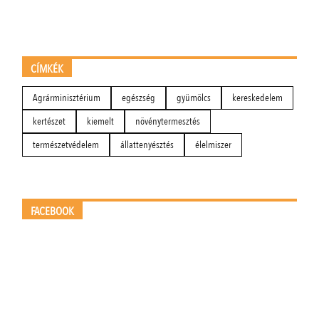
CÍMKÉK
Agrárminisztérium
egészség
gyümölcs
kereskedelem
kertészet
kiemelt
növénytermesztés
természetvédelem
állattenyésztés
élelmiszer
FACEBOOK