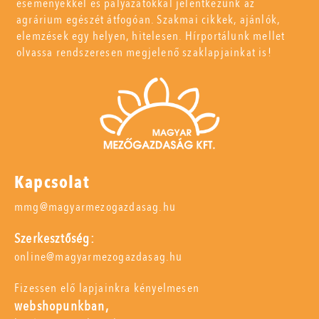
eseményekkel és pályázatokkal jelentkezünk az
agrárium egészét átfogóan. Szakmai cikkek, ajánlók,
elemzések egy helyen, hitelesen. Hírportálunk mellet
olvassa rendszeresen megjelenő szaklapjainkat is!
Kapcsolat
mmg@magyarmezogazdasag.hu
Szerkesztőség:
online@magyarmezogazdasag.hu
Fizessen elő lapjainkra kényelmesen
webshopunkban,