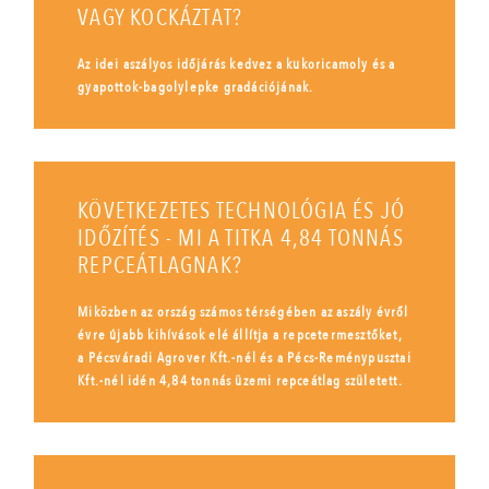
VAGY KOCKÁZTAT?
Az idei aszályos időjárás kedvez a kukoricamoly és a
gyapottok-bagolylepke gradációjának.
KÖVETKEZETES TECHNOLÓGIA ÉS JÓ
IDŐZÍTÉS - MI A TITKA 4,84 TONNÁS
REPCEÁTLAGNAK?
Miközben az ország számos térségében az aszály évről
évre újabb kihívások elé állítja a repcetermesztőket,
a Pécsváradi Agrover Kft.-nél és a Pécs-Reménypusztai
Kft.-nél idén 4,84 tonnás üzemi repceátlag született.