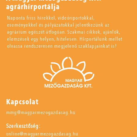
agrárhírportálja
Naponta friss hírekkel, videóriportokkal,
eseményekkel és pályázatokkal jelentkezünk az
agrárium egészét átfogóan. Szakmai cikkek, ajánlók,
elemzések egy helyen, hitelesen. Hírportálunk mellet
olvassa rendszeresen megjelenő szaklapjainkat is!
Kapcsolat
mmg@magyarmezogazdasag.hu
Szerkesztőség:
online@magyarmezogazdasag.hu