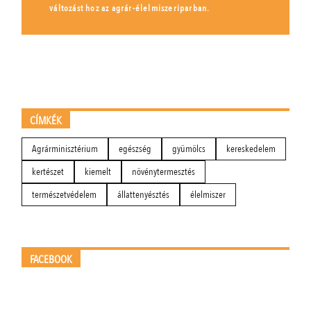
változást hoz az agrár-élelmiszeriparban.
CÍMKÉK
Agrárminisztérium
egészség
gyümölcs
kereskedelem
kertészet
kiemelt
növénytermesztés
természetvédelem
állattenyésztés
élelmiszer
FACEBOOK