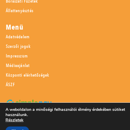
Borászati Füzetek
Állattenyésztés
Menü
Adatvédelem
Szerzői jogok
Impresszum
Médiaajánlat
Központi elérhetőségek
ÁSZF
A weboldalon a minőségi felhasználói élmény érdekében sütiket
használunk.
SimplePay adattovábbítási nyilatkozat
Részletek