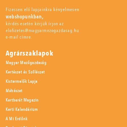
Fizessen elő lapjainkra kényelmesen
webshopunkban,
kérdés esetén kérjük írjon az
elofizetes@magyarmezogazdasag.hu
e-mail címre.
Agrárszaklapok
Magyar Mezőgazdaság
Kertészet és Szőlészet
Kistermelők Lapja
Méhészet
Kertbarát Magazin
Kerti Kalendárium
A Mi Erdőnk