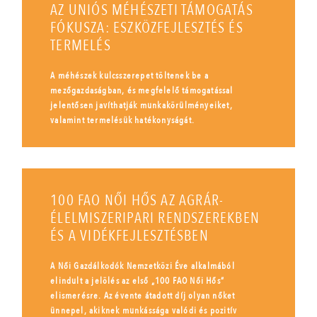
AZ UNIÓS MÉHÉSZETI TÁMOGATÁS
FÓKUSZA: ESZKÖZFEJLESZTÉS ÉS
TERMELÉS
A méhészek kulcsszerepet töltenek be a
mezőgazdaságban, és megfelelő támogatással
jelentősen javíthatják munkakörülményeiket,
valamint termelésük hatékonyságát.
100 FAO NŐI HŐS AZ AGRÁR-
ÉLELMISZERIPARI RENDSZEREKBEN
ÉS A VIDÉKFEJLESZTÉSBEN
A Női Gazdálkodók Nemzetközi Éve alkalmából
elindult a jelölés az első „100 FAO Női Hős”
elismerésre. Az évente átadott díj olyan nőket
ünnepel, akiknek munkássága valódi és pozitív