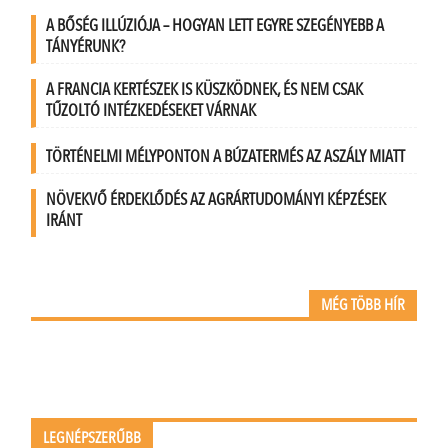
A BŐSÉG ILLÚZIÓJA – HOGYAN LETT EGYRE SZEGÉNYEBB A
TÁNYÉRUNK?
A FRANCIA KERTÉSZEK IS KÜSZKÖDNEK, ÉS NEM CSAK
TŰZOLTÓ INTÉZKEDÉSEKET VÁRNAK
TÖRTÉNELMI MÉLYPONTON A BÚZATERMÉS AZ ASZÁLY MIATT
NÖVEKVŐ ÉRDEKLŐDÉS AZ AGRÁRTUDOMÁNYI KÉPZÉSEK
IRÁNT
MÉG TÖBB HÍR
LEGNÉPSZERŰBB