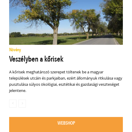
Növény
Veszélyben a kőrisek
A kőrisek meghatározó szerepet töltenek be a magyar
települések utcáin és parkjaiban, ezért állományuk ritkulása vagy
pusztulása súlyos ökológiai, esztétikai és gazdasági veszteséget
jelentene.
WEBSHOP