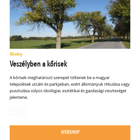
Növény
Veszélyben a kőrisek
A kőrisek meghatározó szerepet töltenek be a magyar
települések utcáin és parkjaiban, ezért állományuk ritkulása vagy
pusztulása súlyos ökológiai, esztétikai és gazdasági veszteséget
jelentene.
WEBSHOP