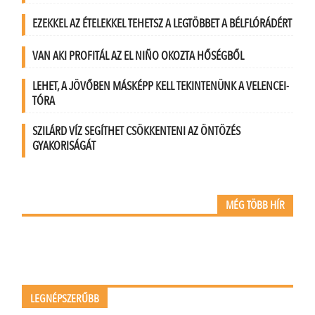
EZEKKEL AZ ÉTELEKKEL TEHETSZ A LEGTÖBBET A BÉLFLÓRÁDÉRT
VAN AKI PROFITÁL AZ EL NIÑO OKOZTA HŐSÉGBŐL
LEHET, A JÖVŐBEN MÁSKÉPP KELL TEKINTENÜNK A VELENCEI-
TÓRA
SZILÁRD VÍZ SEGÍTHET CSÖKKENTENI AZ ÖNTÖZÉS
GYAKORISÁGÁT
MÉG TÖBB HÍR
LEGNÉPSZERŰBB