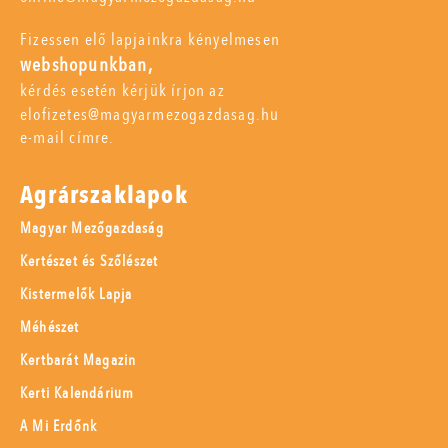
Fizessen elő lapjainkra kényelmesen
webshopunkban,
kérdés esetén kérjük írjon az
elofizetes@magyarmezogazdasag.hu
e-mail címre.
Agrárszaklapok
Magyar Mezőgazdaság
Kertészet és Szőlészet
Kistermelők Lapja
Méhészet
Kertbarát Magazin
Kerti Kalendárium
A Mi Erdőnk