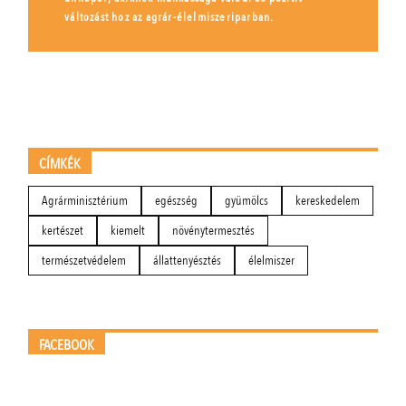
változást hoz az agrár-élelmiszeriparban.
CÍMKÉK
Agrárminisztérium
egészség
gyümölcs
kereskedelem
kertészet
kiemelt
növénytermesztés
természetvédelem
állattenyésztés
élelmiszer
FACEBOOK