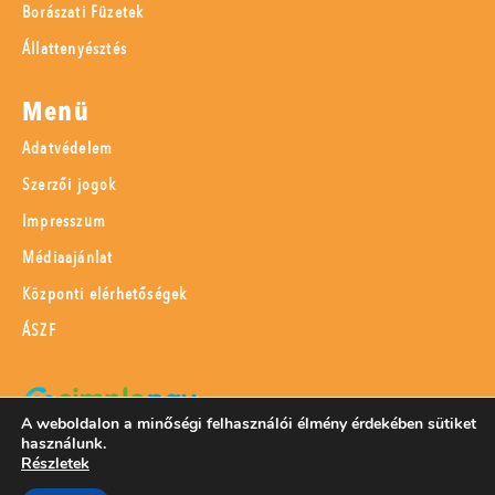
Borászati Füzetek
Állattenyésztés
Menü
Adatvédelem
Szerzői jogok
Impresszum
Médiaajánlat
Központi elérhetőségek
ÁSZF
A weboldalon a minőségi felhasználói élmény érdekében sütiket
használunk.
SimplePay adattovábbítási nyilatkozat
Részletek