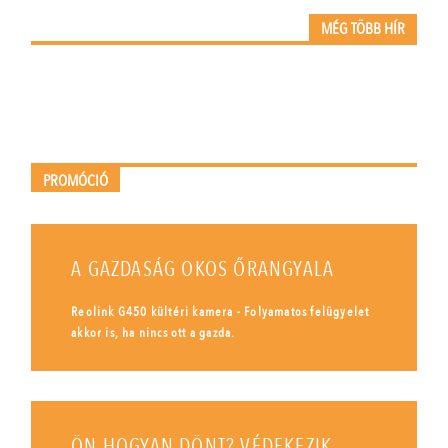
MÉG TÖBB HÍR
PROMÓCIÓ
A GAZDASÁG OKOS ŐRANGYALA
Reolink G450 kültéri kamera - Folyamatos felügyelet
akkor is, ha nincs ott a gazda.
ÖN HOGYAN DÖNT? VÉDEKEZIK