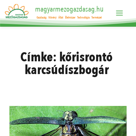
magyarmezogazdasag.hu
Gazdaság
Növény
Állat
Élelmiszer
Technológia
Természet
Címke:
kőrisrontó
karcsúdíszbogár