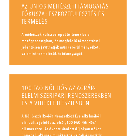
AZ UNIÓS MÉHÉSZETI TÁMOGATÁS
FÓKUSZA: ESZKÖZFEJLESZTÉS ÉS
TERMELÉS
A méhészek kulcsszerepet töltenek be a
mezőgazdaságban, és megfelelő támogatással
jelentősen javíthatják munkakörülményeiket,
valamint termelésük hatékonyságát.
100 FAO NŐI HŐS AZ AGRÁR-
ÉLELMISZERIPARI RENDSZEREKBEN
ÉS A VIDÉKFEJLESZTÉSBEN
A Női Gazdálkodók Nemzetközi Éve alkalmából
elindult a jelölés az első „100 FAO Női Hős”
elismerésre. Az évente átadott díj olyan nőket
ünnepel, akiknek munkássága valódi és pozitív