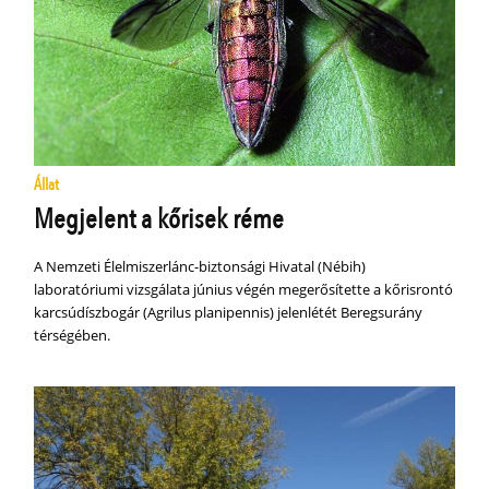
Állat
Megjelent a kőrisek réme
A Nemzeti Élelmiszerlánc-biztonsági Hivatal (Nébih)
laboratóriumi vizsgálata június végén megerősítette a kőrisrontó
karcsúdíszbogár (Agrilus planipennis) jelenlétét Beregsurány
térségében.