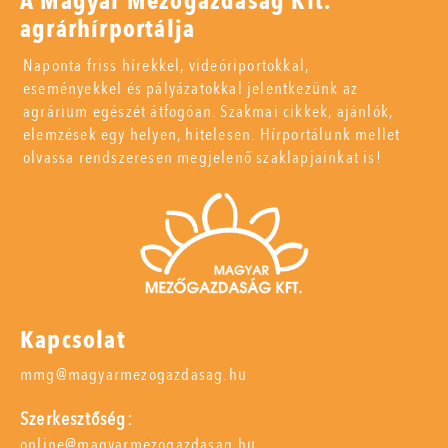
A Magyar Mezőgazdaság Kft.
agrárhírportálja
Naponta friss hírekkel, videóriportokkal,
eseményekkel és pályázatokkal jelentkezünk az
agrárium egészét átfogóan. Szakmai cikkek, ajánlók,
elemzések egy helyen, hitelesen. Hírportálunk mellet
olvassa rendszeresen megjelenő szaklapjainkat is!
Kapcsolat
mmg@magyarmezogazdasag.hu
Szerkesztőség:
online@magyarmezogazdasag.hu