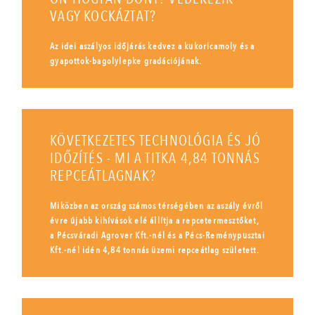
VAGY KOCKÁZTAT?
Az idei aszályos időjárás kedvez a kukoricamoly és a
gyapottok-bagolylepke gradációjának.
KÖVETKEZETES TECHNOLÓGIA ÉS JÓ
IDŐZÍTÉS - MI A TITKA 4,84 TONNÁS
REPCEÁTLAGNAK?
Miközben az ország számos térségében az aszály évről
évre újabb kihívások elé állítja a repcetermesztőket,
a Pécsváradi Agrover Kft.-nél és a Pécs-Reménypusztai
Kft.-nél idén 4,84 tonnás üzemi repceátlag született.