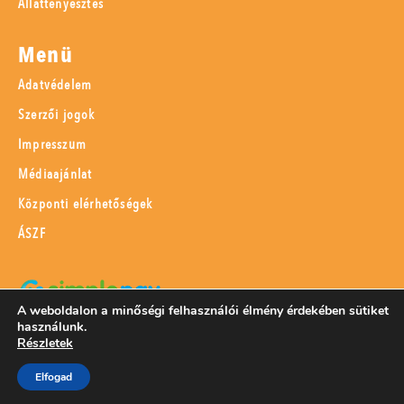
Állattenyésztés
Menü
Adatvédelem
Szerzői jogok
Impresszum
Médiaajánlat
Központi elérhetőségek
ÁSZF
A weboldalon a minőségi felhasználói élmény érdekében sütiket
használunk.
SimplePay adattovábbítási nyilatkozat
Részletek
Elfogad
© 2023 Magyar Mezőgazdaság Kft.