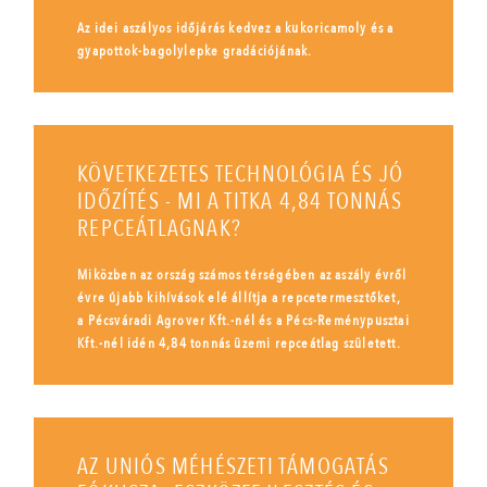
Az idei aszályos időjárás kedvez a kukoricamoly és a
gyapottok-bagolylepke gradációjának.
KÖVETKEZETES TECHNOLÓGIA ÉS JÓ
IDŐZÍTÉS - MI A TITKA 4,84 TONNÁS
REPCEÁTLAGNAK?
Miközben az ország számos térségében az aszály évről
évre újabb kihívások elé állítja a repcetermesztőket,
a Pécsváradi Agrover Kft.-nél és a Pécs-Reménypusztai
Kft.-nél idén 4,84 tonnás üzemi repceátlag született.
AZ UNIÓS MÉHÉSZETI TÁMOGATÁS