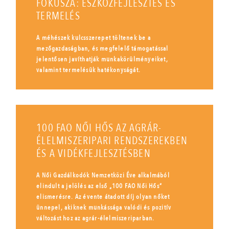
FÓKUSZA: ESZKÖZFEJLESZTÉS ÉS
TERMELÉS
A méhészek kulcsszerepet töltenek be a
mezőgazdaságban, és megfelelő támogatással
jelentősen javíthatják munkakörülményeiket,
valamint termelésük hatékonyságát.
100 FAO NŐI HŐS AZ AGRÁR-
ÉLELMISZERIPARI RENDSZEREKBEN
ÉS A VIDÉKFEJLESZTÉSBEN
A Női Gazdálkodók Nemzetközi Éve alkalmából
elindult a jelölés az első „100 FAO Női Hős”
elismerésre. Az évente átadott díj olyan nőket
ünnepel, akiknek munkássága valódi és pozitív
változást hoz az agrár-élelmiszeriparban.