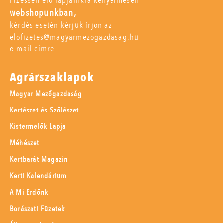
Fizessen elő lapjainkra kényelmesen
webshopunkban,
kérdés esetén kérjük írjon az
elofizetes@magyarmezogazdasag.hu
e-mail címre.
Agrárszaklapok
Magyar Mezőgazdaság
Kertészet és Szőlészet
Kistermelők Lapja
Méhészet
Kertbarát Magazin
Kerti Kalendárium
A Mi Erdőnk
Borászati Füzetek