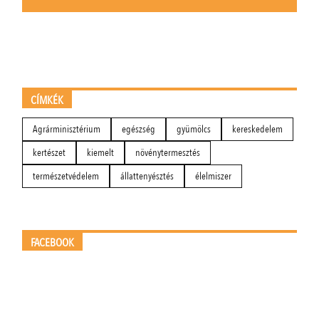
CÍMKÉK
Agrárminisztérium
egészség
gyümölcs
kereskedelem
kertészet
kiemelt
növénytermesztés
természetvédelem
állattenyésztés
élelmiszer
FACEBOOK