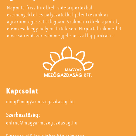
Naponta friss hírekkel, videóriportokkal,
eseményekkel és pályázatokkal jelentkezünk az
agrárium egészét átfogóan. Szakmai cikkek, ajánlók,
elemzések egy helyen, hitelesen. Hírportálunk mellet
olvassa rendszeresen megjelenő szaklapjainkat is!
Kapcsolat
mmg@magyarmezogazdasag.hu
Szerkesztőség:
online@magyarmezogazdasag.hu