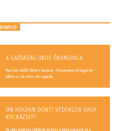
PROMÓCIÓ
A GAZDASÁG OKOS ŐRANGYALA
Reolink G450 kültéri kamera - Folyamatos felügyelet
akkor is, ha nincs ott a gazda.
ÖN HOGYAN DÖNT? VÉDEKEZIK VAGY
KOCKÁZTAT?
Az idei aszályos időjárás kedvez a kukoricamoly és a