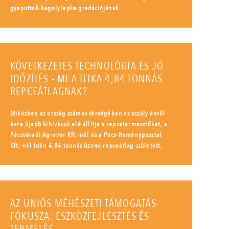
gyapottok-bagolylepke gradációjának.
KÖVETKEZETES TECHNOLÓGIA ÉS JÓ
IDŐZÍTÉS - MI A TITKA 4,84 TONNÁS
REPCEÁTLAGNAK?
Miközben az ország számos térségében az aszály évről
évre újabb kihívások elé állítja a repcetermesztőket, a
Pécsváradi Agrover Kft.-nél és a Pécs-Reménypusztai
Kft.-nél idén 4,84 tonnás üzemi repceátlag született.
AZ UNIÓS MÉHÉSZETI TÁMOGATÁS
FÓKUSZA: ESZKÖZFEJLESZTÉS ÉS