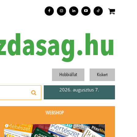
zdasag.hu
Hobbiállat
Kiskert
2026. augusztus 7.
WEBSHOP