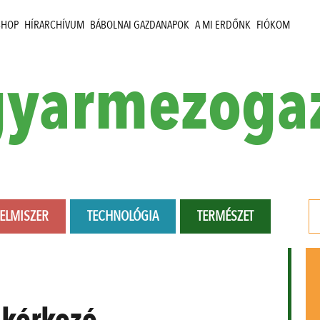
SHOP
HÍRARCHÍVUM
BÁBOLNAI GAZDANAPOK
A MI ERDŐNK
FIÓKOM
yarmezoga
LELMISZER
TECHNOLÓGIA
TERMÉSZET
:
kórkozó