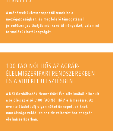
TERMELÉS
A méhészek kulcsszerepet töltenek be a
mezőgazdaságban, és megfelelő támogatással
jelentősen javíthatják munkakörülményeiket, valamint
termelésük hatékonyságát.
100 FAO NŐI HŐS AZ AGRÁR-
ÉLELMISZERIPARI RENDSZEREKBEN
ÉS A VIDÉKFEJLESZTÉSBEN
A Női Gazdálkodók Nemzetközi Éve alkalmából elindult
a jelölés az első „100 FAO Női Hős” elismerésre. Az
évente átadott díj olyan nőket ünnepel, akiknek
munkássága valódi és pozitív változást hoz az agrár-
élelmiszeriparban.