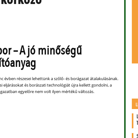
bor – A jó minőségű
ítóanyag
nc évben részesei lehettünk a szőlő- és borágazat átalakulásának.
i eljárásokat és borászati technológiát újra kellett gondolni, a
ágazatban egyelőre nem volt ilyen mértékű változás.
L