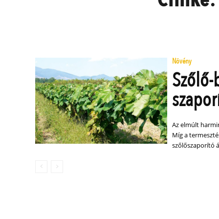
Növény
Szőlő-
szapor
Az elmúlt harmi
Míg a termesztés
szőlőszaporító 