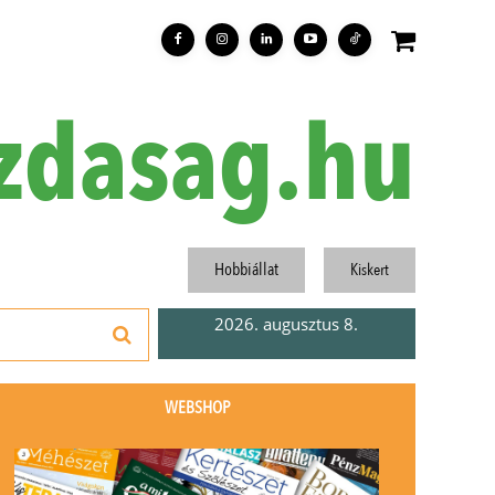
zdasag.hu
Hobbiállat
Kiskert
2026. augusztus 8.
WEBSHOP