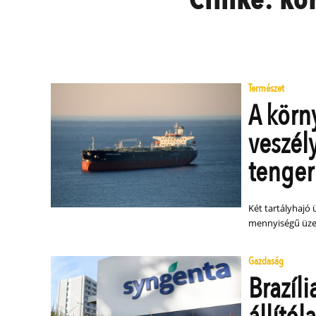
Természet
A körn
veszél
tenge
Két tartályhajó 
mennyiségű üzema
Gazdaság
Brazíl