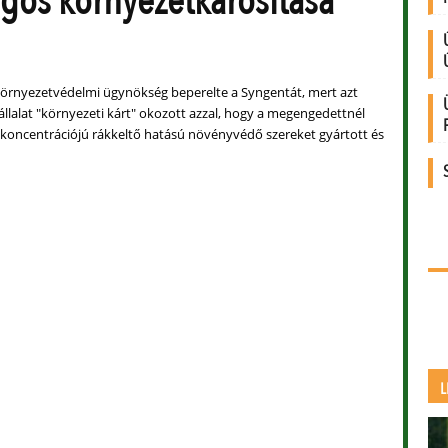
lagos környezetkárosítása
környezetvédelmi ügynökség beperelte a Syngentát, mert azt
 vállalat "környezeti kárt" okozott azzal, hogy a megengedettnél
koncentrációjú rákkeltő hatású növényvédő szereket gyártott és
L