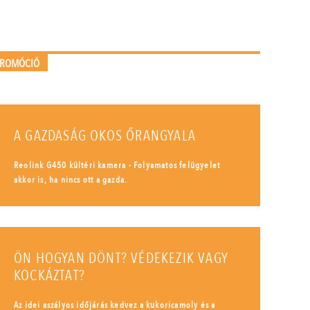
PROMÓCIÓ
A GAZDASÁG OKOS ŐRANGYALA
Reolink G450 kültéri kamera - Folyamatos felügyelet
akkor is, ha nincs ott a gazda.
ÖN HOGYAN DÖNT? VÉDEKEZIK VAGY
KOCKÁZTAT?
Az idei aszályos időjárás kedvez a kukoricamoly és a