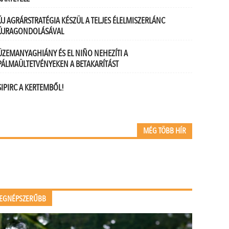
ÚJ AGRÁRSTRATÉGIA KÉSZÜL A TELJES ÉLELMISZERLÁNC
ÚJRAGONDOLÁSÁVAL
ÜZEMANYAGHIÁNY ÉS EL NIÑO NEHEZÍTI A
PÁLMAÜLTETVÉNYEKEN A BETAKARÍTÁST
SIPIRC A KERTEMBŐL!
MÉG TÖBB HÍR
EGNÉPSZERŰBB