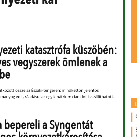
yezeti katasztrófa küszöbén:
yes vegyszerek ömlenek a
rbe
ütközött össze az Északi-tengeren: mindkettőn jelentős
nyag volt, ráadásul az egyik nátrium cianidot is szállíthatott.
L
ia bepereli a Syngentát