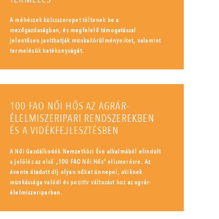
A méhészek kulcsszerepet töltenek be a
mezőgazdaságban, és megfelelő támogatással
jelentősen javíthatják munkakörülményeiket, valamint
termelésük hatékonyságát.
100 FAO NŐI HŐS AZ AGRÁR-
ÉLELMISZERIPARI RENDSZEREKBEN
ÉS A VIDÉKFEJLESZTÉSBEN
A Női Gazdálkodók Nemzetközi Éve alkalmából elindult
a jelölés az első „100 FAO Női Hős” elismerésre. Az
évente átadott díj olyan nőket ünnepel, akiknek
munkássága valódi és pozitív változást hoz az agrár-
élelmiszeriparban.