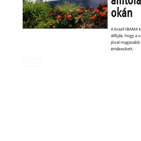
állító
okán
A brazil IBAMA 
állítják, hogy a
jóval magasabb 
értékesített.