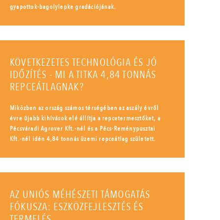
gyapottok-bagolylepke gradációjának.
KÖVETKEZETES TECHNOLÓGIA ÉS JÓ
IDŐZÍTÉS - MI A TITKA 4,84 TONNÁS
REPCEÁTLAGNAK?
Miközben az ország számos térségében az aszály évről
évre újabb kihívások elé állítja a repcetermesztőket, a
Pécsváradi Agrover Kft.-nél és a Pécs-Reménypusztai
Kft.-nél idén 4,84 tonnás üzemi repceátlag született.
AZ UNIÓS MÉHÉSZETI TÁMOGATÁS
FÓKUSZA: ESZKÖZFEJLESZTÉS ÉS
TERMELÉS