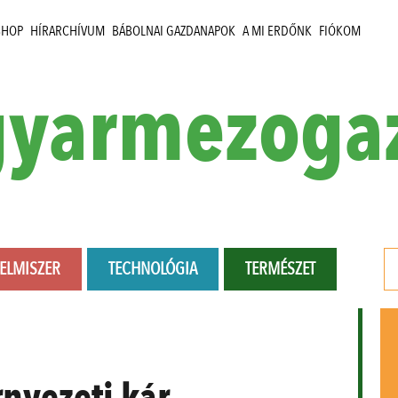
SHOP
HÍRARCHÍVUM
BÁBOLNAI GAZDANAPOK
A MI ERDŐNK
FIÓKOM
yarmezoga
LELMISZER
TECHNOLÓGIA
TERMÉSZET
nyezeti kár