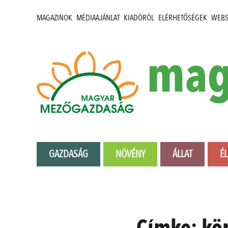
MAGAZINOK
MÉDIAAJÁNLAT
KIADÓRÓL
ELÉRHETŐSÉGEK
WEB
mag
GAZDASÁG
NÖVÉNY
ÁLLAT
É
Címke:
kör