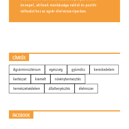
ünnepel, akiknek munkássága valódi és pozitív
változást hoz az agrár-élelmiszeriparban.
CÍMKÉK
Agrárminisztérium
egészség
gyümölcs
kereskedelem
kertészet
kiemelt
növénytermesztés
természetvédelem
állattenyésztés
élelmiszer
FACEBOOK