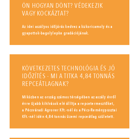
ÖN HOGYAN DÖNT? VÉDEKEZIK
VAGY KOCKÁZTAT?
Az idei aszályos időjárás kedvez a kukoricamoly és a
gyapottok-bagolylepke gradációjának.
KÖVETKEZETES TECHNOLÓGIA ÉS JÓ
IDŐZÍTÉS - MI A TITKA 4,84 TONNÁS
REPCEÁTLAGNAK?
Miközben az ország számos térségében az aszály évről
évre újabb kihívások elé állítja a repcetermesztőket,
a Pécsváradi Agrover Kft.-nél és a Pécs-Reménypusztai
Kft.-nél idén 4,84 tonnás üzemi repceátlag született.