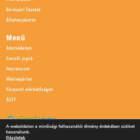
Borászati Füzetek
Állattenyésztés
Menü
Adatvédelem
Szerzői jogok
Impresszum
Médiaajánlat
Központi elérhetőségek
ÁSZF
A weboldalon a minőségi felhasználói élmény érdekében sütiket
használunk.
SimplePay adattovábbítási nyilatkozat
Részletek