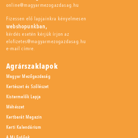
online@magyarmezogazdasag.hu
Fizessen elő lapjainkra kényelmesen
webshopunkban,
kérdés esetén kérjük írjon az
elofizetes@magyarmezogazdasag.hu
e-mail címre.
Agrárszaklapok
Magyar Mezőgazdaság
Kertészet és Szőlészet
Kistermelők Lapja
Méhészet
Kertbarát Magazin
Kerti Kalendárium
A Mi Erdőnk