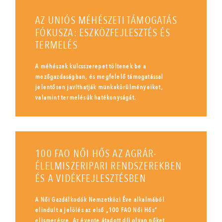
AZ UNIÓS MÉHÉSZETI TÁMOGATÁS
FÓKUSZA: ESZKÖZFEJLESZTÉS ÉS
TERMELÉS
A méhészek kulcsszerepet töltenek be a
mezőgazdaságban, és megfelelő támogatással
jelentősen javíthatják munkakörülményeiket,
valamint termelésük hatékonyságát.
100 FAO NŐI HŐS AZ AGRÁR-
ÉLELMISZERIPARI RENDSZEREKBEN
ÉS A VIDÉKFEJLESZTÉSBEN
A Női Gazdálkodók Nemzetközi Éve alkalmából
elindult a jelölés az első „100 FAO Női Hős”
elismerésre. Az évente átadott díj olyan nőket