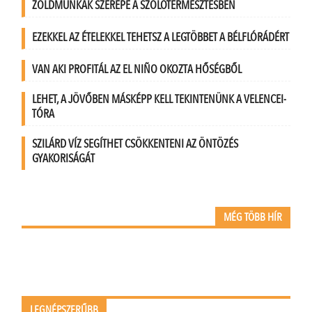
ZÖLDMUNKÁK SZEREPE A SZŐLŐTERMESZTÉSBEN
EZEKKEL AZ ÉTELEKKEL TEHETSZ A LEGTÖBBET A BÉLFLÓRÁDÉRT
VAN AKI PROFITÁL AZ EL NIÑO OKOZTA HŐSÉGBŐL
LEHET, A JÖVŐBEN MÁSKÉPP KELL TEKINTENÜNK A VELENCEI-
TÓRA
SZILÁRD VÍZ SEGÍTHET CSÖKKENTENI AZ ÖNTÖZÉS
GYAKORISÁGÁT
MÉG TÖBB HÍR
LEGNÉPSZERŰBB