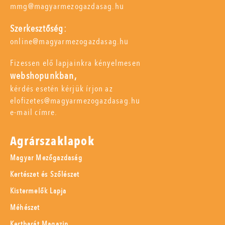
mmg@magyarmezogazdasag.hu
Szerkesztőség:
online@magyarmezogazdasag.hu
Fizessen elő lapjainkra kényelmesen
webshopunkban,
kérdés esetén kérjük írjon az
elofizetes@magyarmezogazdasag.hu
e-mail címre.
Agrárszaklapok
Magyar Mezőgazdaság
Kertészet és Szőlészet
Kistermelők Lapja
Méhészet
Kertbarát Magazin