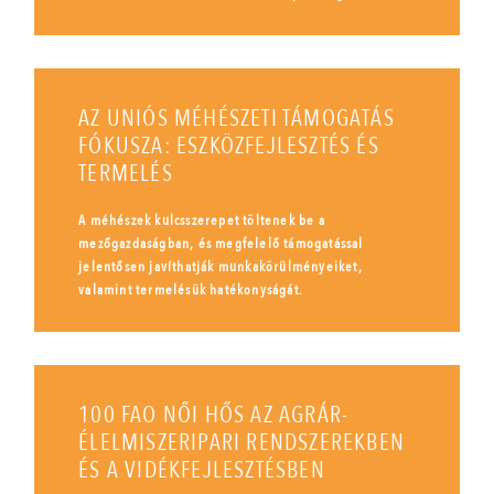
AZ UNIÓS MÉHÉSZETI TÁMOGATÁS
FÓKUSZA: ESZKÖZFEJLESZTÉS ÉS
TERMELÉS
A méhészek kulcsszerepet töltenek be a
mezőgazdaságban, és megfelelő támogatással
jelentősen javíthatják munkakörülményeiket,
valamint termelésük hatékonyságát.
100 FAO NŐI HŐS AZ AGRÁR-
ÉLELMISZERIPARI RENDSZEREKBEN
ÉS A VIDÉKFEJLESZTÉSBEN