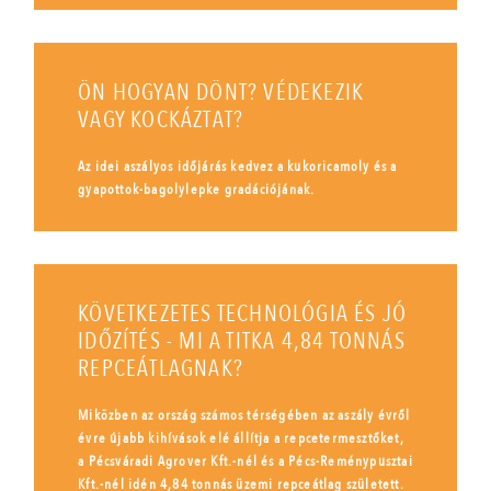
ÖN HOGYAN DÖNT? VÉDEKEZIK
VAGY KOCKÁZTAT?
Az idei aszályos időjárás kedvez a kukoricamoly és a
gyapottok-bagolylepke gradációjának.
KÖVETKEZETES TECHNOLÓGIA ÉS JÓ
IDŐZÍTÉS - MI A TITKA 4,84 TONNÁS
REPCEÁTLAGNAK?
Miközben az ország számos térségében az aszály évről
évre újabb kihívások elé állítja a repcetermesztőket,
a Pécsváradi Agrover Kft.-nél és a Pécs-Reménypusztai
Kft.-nél idén 4,84 tonnás üzemi repceátlag született.