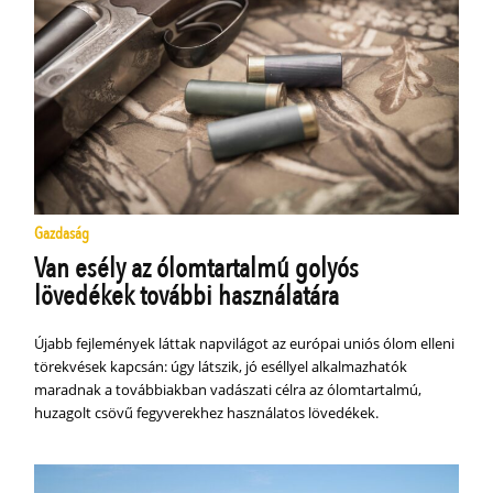
Gazdaság
Van esély az ólomtartalmú golyós
lövedékek további használatára
Újabb fejlemények láttak napvilágot az európai uniós ólom elleni
törekvések kapcsán: úgy látszik, jó eséllyel alkalmazhatók
maradnak a továbbiakban vadászati célra az ólomtartalmú,
huzagolt csövű fegyverekhez használatos lövedékek.