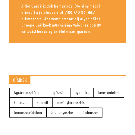
A Női Gazdálkodók Nemzetközi Éve alkalmából
elindult a jelölés az első „100 FAO Női Hős”
elismerésre. Az évente átadott díj olyan nőket
ünnepel, akiknek munkássága valódi és pozitív
változást hoz az agrár-élelmiszeriparban.
CÍMKÉK
Agrárminisztérium
egészség
gyümölcs
kereskedelem
kertészet
kiemelt
növénytermesztés
természetvédelem
állattenyésztés
élelmiszer