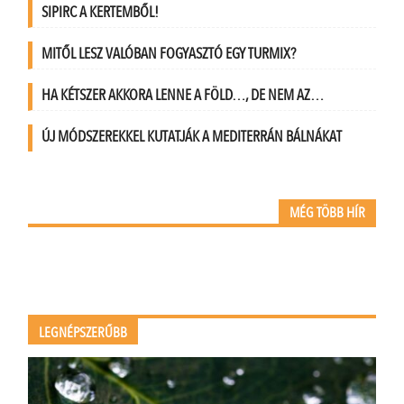
SIPIRC A KERTEMBŐL!
MITŐL LESZ VALÓBAN FOGYASZTÓ EGY TURMIX?
HA KÉTSZER AKKORA LENNE A FÖLD…, DE NEM AZ…
ÚJ MÓDSZEREKKEL KUTATJÁK A MEDITERRÁN BÁLNÁKAT
MÉG TÖBB HÍR
LEGNÉPSZERŰBB