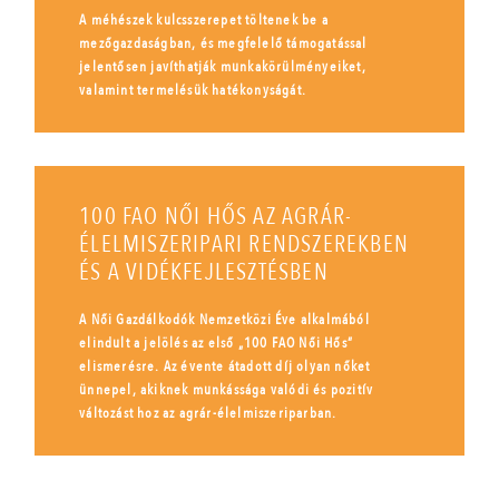
A méhészek kulcsszerepet töltenek be a
mezőgazdaságban, és megfelelő támogatással
jelentősen javíthatják munkakörülményeiket,
valamint termelésük hatékonyságát.
100 FAO NŐI HŐS AZ AGRÁR-
ÉLELMISZERIPARI RENDSZEREKBEN
ÉS A VIDÉKFEJLESZTÉSBEN
A Női Gazdálkodók Nemzetközi Éve alkalmából
elindult a jelölés az első „100 FAO Női Hős”
elismerésre. Az évente átadott díj olyan nőket
ünnepel, akiknek munkássága valódi és pozitív
változást hoz az agrár-élelmiszeriparban.