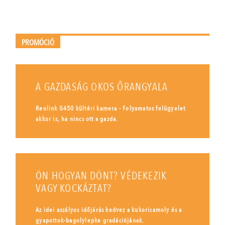
PROMÓCIÓ
A GAZDASÁG OKOS ŐRANGYALA
Reolink G450 kültéri kamera - Folyamatos felügyelet
akkor is, ha nincs ott a gazda.
ÖN HOGYAN DÖNT? VÉDEKEZIK
VAGY KOCKÁZTAT?
Az idei aszályos időjárás kedvez a kukoricamoly és a
gyapottok-bagolylepke gradációjának.