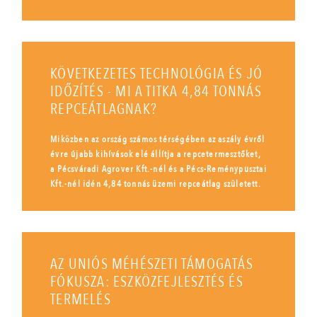
KÖVETKEZETES TECHNOLÓGIA ÉS JÓ
IDŐZÍTÉS - MI A TITKA 4,84 TONNÁS
REPCEÁTLAGNAK?
Miközben az ország számos térségében az aszály évről
évre újabb kihívások elé állítja a repcetermesztőket,
a Pécsváradi Agrover Kft.-nél és a Pécs-Reménypusztai
Kft.-nél idén 4,84 tonnás üzemi repceátlag született.
AZ UNIÓS MÉHÉSZETI TÁMOGATÁS
FÓKUSZA: ESZKÖZFEJLESZTÉS ÉS
TERMELÉS