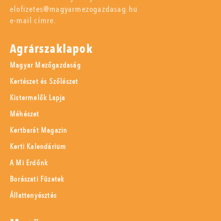
elofizetes@magyarmezogazdasag.hu
e-mail címre.
Agrárszaklapok
Magyar Mezőgazdaság
Kertészet és Szőlészet
Kistermelők Lapja
Méhészet
Kertbarát Magazin
Kerti Kalendárium
A Mi Erdőnk
Borászati Füzetek
Állattenyésztés