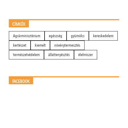
CÍMKÉK
Agrárminisztérium
egészség
gyümölcs
kereskedelem
kertészet
kiemelt
növénytermesztés
természetvédelem
állattenyésztés
élelmiszer
FACEBOOK