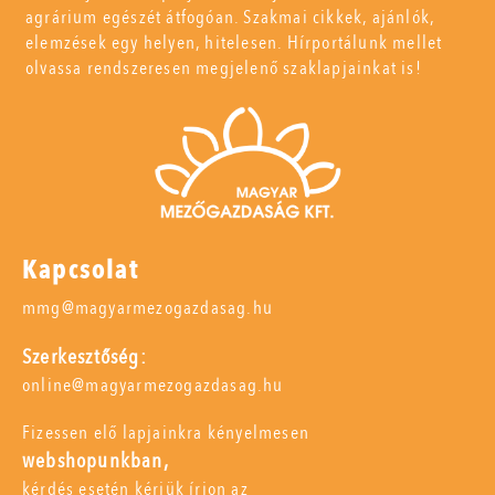
agrárium egészét átfogóan. Szakmai cikkek, ajánlók,
elemzések egy helyen, hitelesen. Hírportálunk mellet
olvassa rendszeresen megjelenő szaklapjainkat is!
Kapcsolat
mmg@magyarmezogazdasag.hu
Szerkesztőség:
online@magyarmezogazdasag.hu
Fizessen elő lapjainkra kényelmesen
webshopunkban,
kérdés esetén kérjük írjon az