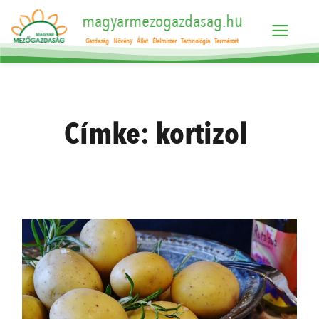
magyarmezogazdasag.hu
Gazdaság
Növény
Állat
Élelmiszer
Technológia
Természet
Címke:
kortizol