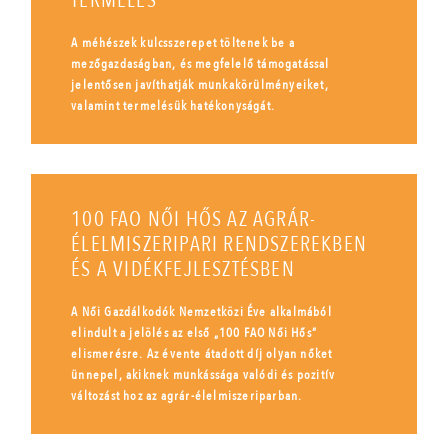
TERMELÉS
A méhészek kulcsszerepet töltenek be a
mezőgazdaságban, és megfelelő támogatással
jelentősen javíthatják munkakörülményeiket,
valamint termelésük hatékonyságát.
100 FAO NŐI HŐS AZ AGRÁR-
ÉLELMISZERIPARI RENDSZEREKBEN
ÉS A VIDÉKFEJLESZTÉSBEN
A Női Gazdálkodók Nemzetközi Éve alkalmából
elindult a jelölés az első „100 FAO Női Hős”
elismerésre. Az évente átadott díj olyan nőket
ünnepel, akiknek munkássága valódi és pozitív
változást hoz az agrár-élelmiszeriparban.