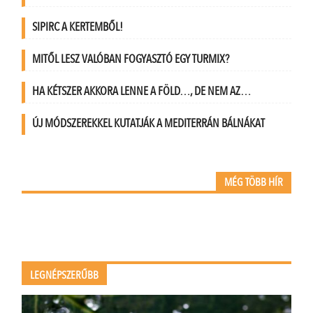
SIPIRC A KERTEMBŐL!
MITŐL LESZ VALÓBAN FOGYASZTÓ EGY TURMIX?
HA KÉTSZER AKKORA LENNE A FÖLD…, DE NEM AZ…
ÚJ MÓDSZEREKKEL KUTATJÁK A MEDITERRÁN BÁLNÁKAT
MÉG TÖBB HÍR
LEGNÉPSZERŰBB