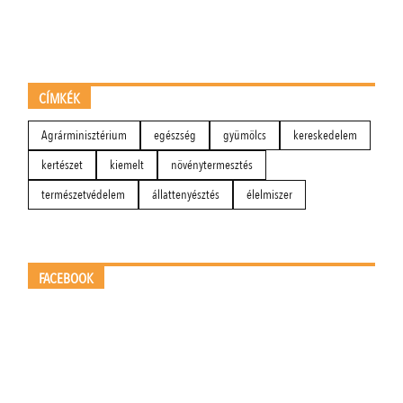
CÍMKÉK
Agrárminisztérium
egészség
gyümölcs
kereskedelem
kertészet
kiemelt
növénytermesztés
természetvédelem
állattenyésztés
élelmiszer
FACEBOOK