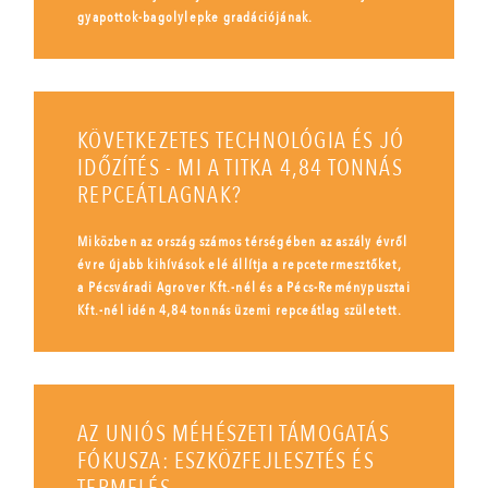
gyapottok-bagolylepke gradációjának.
KÖVETKEZETES TECHNOLÓGIA ÉS JÓ
IDŐZÍTÉS - MI A TITKA 4,84 TONNÁS
REPCEÁTLAGNAK?
Miközben az ország számos térségében az aszály évről
évre újabb kihívások elé állítja a repcetermesztőket,
a Pécsváradi Agrover Kft.-nél és a Pécs-Reménypusztai
Kft.-nél idén 4,84 tonnás üzemi repceátlag született.
AZ UNIÓS MÉHÉSZETI TÁMOGATÁS
FÓKUSZA: ESZKÖZFEJLESZTÉS ÉS