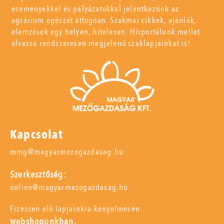
eseményekkel és pályázatokkal jelentkezünk az
agrárium egészét átfogóan. Szakmai cikkek, ajánlók,
elemzések egy helyen, hitelesen. Hírportálunk mellet
olvassa rendszeresen megjelenő szaklapjainkat is!
Kapcsolat
mmg@magyarmezogazdasag.hu
Szerkesztőség:
online@magyarmezogazdasag.hu
Fizessen elő lapjainkra kényelmesen
webshopunkban,