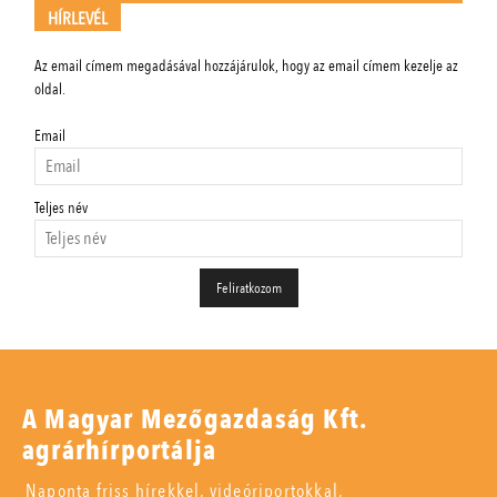
HÍRLEVÉL
Az email címem megadásával hozzájárulok, hogy az email címem kezelje az
oldal.
Email
Teljes név
A Magyar Mezőgazdaság Kft.
agrárhírportálja
Naponta friss hírekkel, videóriportokkal,