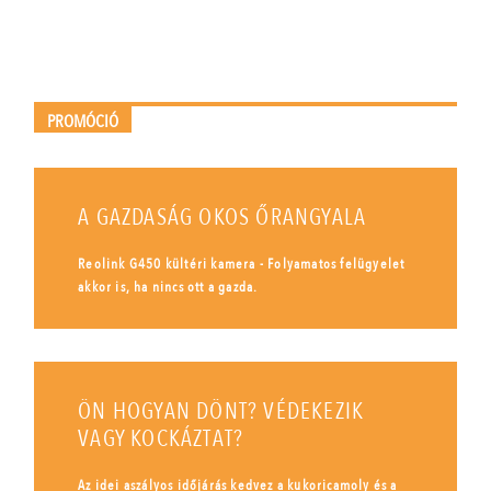
PROMÓCIÓ
A GAZDASÁG OKOS ŐRANGYALA
Reolink G450 kültéri kamera - Folyamatos felügyelet
akkor is, ha nincs ott a gazda.
ÖN HOGYAN DÖNT? VÉDEKEZIK
VAGY KOCKÁZTAT?
Az idei aszályos időjárás kedvez a kukoricamoly és a