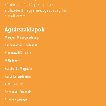
kérdés esetén kérjük írjon az
elofizetes@magyarmezogazdasag.hu
e-mail címre.
Agrárszaklapok
Magyar Mezőgazdaság
Kertészet és Szőlészet
Kistermelők Lapja
Méhészet
Kertbarát Magazin
Kerti Kalendárium
A Mi Erdőnk
Borászati Füzetek
Állattenyésztés