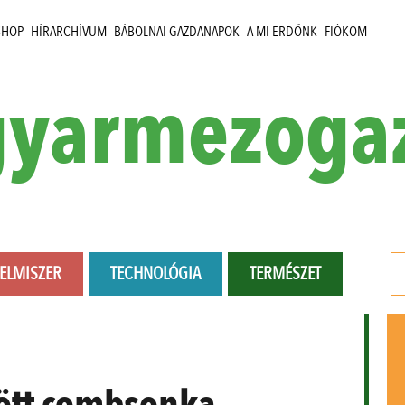
SHOP
HÍRARCHÍVUM
BÁBOLNAI GAZDANAPOK
A MI ERDŐNK
FIÓKOM
yarmezoga
LELMISZER
TECHNOLÓGIA
TERMÉSZET
ött combsonka