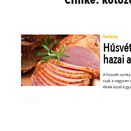
Gazdaság
Húsvét
hazai a
A húsvéti sonka 
csak a negyven 
élnek ezzel a gy