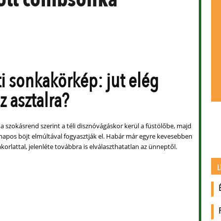
i sonkakörkép: jut elég
z asztalra?
a szokásrend szerint a téli disznóvágáskor kerül a füstölőbe, majd
napos böjt elmúltával fogyasztják el. Habár már egyre kevesebben
akorlattal, jelenléte továbbra is elválaszthatatlan az ünneptől.
L