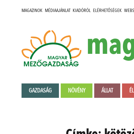
MAGAZINOK
MÉDIAAJÁNLAT
KIADÓRÓL
ELÉRHETŐSÉGEK
WEB
mag
GAZDASÁG
NÖVÉNY
ÁLLAT
É
Címke:
kötöz