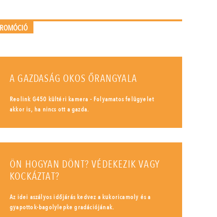
PROMÓCIÓ
A GAZDASÁG OKOS ŐRANGYALA
Reolink G450 kültéri kamera - Folyamatos felügyelet
akkor is, ha nincs ott a gazda.
ÖN HOGYAN DÖNT? VÉDEKEZIK VAGY
KOCKÁZTAT?
Az idei aszályos időjárás kedvez a kukoricamoly és a
gyapottok-bagolylepke gradációjának.