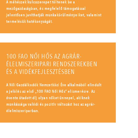
A méhészek kulcsszerepet töltenek be a
mezőgazdaságban, és megfelelő támogatással
jelentősen javíthatják munkakörülményeiket, valamint
termelésük hatékonyságát.
100 FAO NŐI HŐS AZ AGRÁR-
ÉLELMISZERIPARI RENDSZEREKBEN
ÉS A VIDÉKFEJLESZTÉSBEN
A Női Gazdálkodók Nemzetközi Éve alkalmából elindult
a jelölés az első „100 FAO Női Hős” elismerésre. Az
évente átadott díj olyan nőket ünnepel, akiknek
munkássága valódi és pozitív változást hoz az agrár-
élelmiszeriparban.