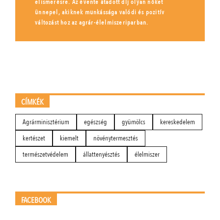
elismerésre. Az évente átadott díj olyan nőket
ünnepel, akiknek munkássága valódi és pozitív
változást hoz az agrár-élelmiszeriparban.
CÍMKÉK
Agrárminisztérium
egészség
gyümölcs
kereskedelem
kertészet
kiemelt
növénytermesztés
természetvédelem
állattenyésztés
élelmiszer
FACEBOOK