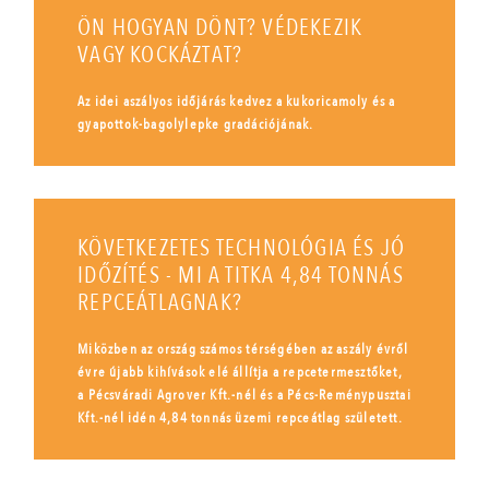
ÖN HOGYAN DÖNT? VÉDEKEZIK
VAGY KOCKÁZTAT?
Az idei aszályos időjárás kedvez a kukoricamoly és a
gyapottok-bagolylepke gradációjának.
KÖVETKEZETES TECHNOLÓGIA ÉS JÓ
IDŐZÍTÉS - MI A TITKA 4,84 TONNÁS
REPCEÁTLAGNAK?
Miközben az ország számos térségében az aszály évről
évre újabb kihívások elé állítja a repcetermesztőket,
a Pécsváradi Agrover Kft.-nél és a Pécs-Reménypusztai
Kft.-nél idén 4,84 tonnás üzemi repceátlag született.