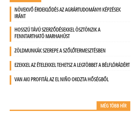
NÖVEKVŐ ÉRDEKLŐDÉS AZ AGRÁRTUDOMÁNYI KÉPZÉSEK
IRÁNT
HOSSZÚ TÁVÚ SZERZŐDÉSEKKEL ÖSZTÖNZIK A
FENNTARTHATÓ MARHAHÚST
ZÖLDMUNKÁK SZEREPE A SZŐLŐTERMESZTÉSBEN
EZEKKEL AZ ÉTELEKKEL TEHETSZ A LEGTÖBBET A BÉLFLÓRÁDÉRT
VAN AKI PROFITÁL AZ EL NIÑO OKOZTA HŐSÉGBŐL
MÉG TÖBB HÍR