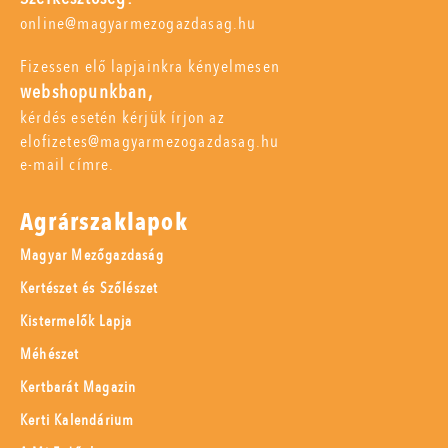
online@magyarmezogazdasag.hu
Fizessen elő lapjainkra kényelmesen
webshopunkban,
kérdés esetén kérjük írjon az
elofizetes@magyarmezogazdasag.hu
e-mail címre.
Agrárszaklapok
Magyar Mezőgazdaság
Kertészet és Szőlészet
Kistermelők Lapja
Méhészet
Kertbarát Magazin
Kerti Kalendárium