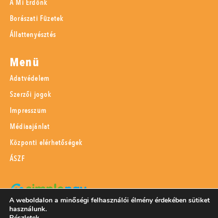
A Mi Erdőnk
Borászati Füzetek
Állattenyésztés
Menü
Adatvédelem
Szerzői jogok
Impresszum
Médiaajánlat
Központi elérhetőségek
ÁSZF
A weboldalon a minőségi felhasználói élmény érdekében sütiket
használunk.
SimplePay adattovábbítási nyilatkozat
Részletek