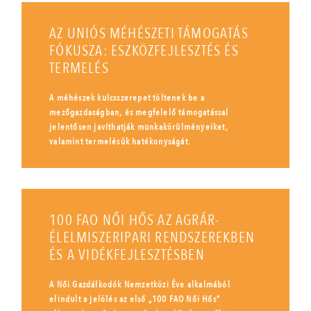
AZ UNIÓS MÉHÉSZETI TÁMOGATÁS
FÓKUSZA: ESZKÖZFEJLESZTÉS ÉS
TERMELÉS
A méhészek kulcsszerepet töltenek be a
mezőgazdaságban, és megfelelő támogatással
jelentősen javíthatják munkakörülményeiket,
valamint termelésük hatékonyságát.
100 FAO NŐI HŐS AZ AGRÁR-
ÉLELMISZERIPARI RENDSZEREKBEN
ÉS A VIDÉKFEJLESZTÉSBEN
A Női Gazdálkodók Nemzetközi Éve alkalmából
elindult a jelölés az első „100 FAO Női Hős”