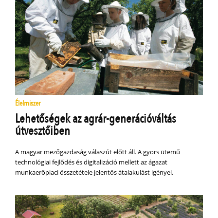
Élelmiszer
Lehetőségek az agrár-generációváltás
útvesztőiben
A magyar mezőgazdaság válaszút előtt áll. A gyors ütemű
technológiai fejlődés és digitalizáció mellett az ágazat
munkaerőpiaci összetétele jelentős átalakulást igényel.