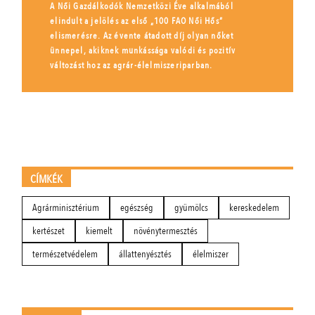
A Női Gazdálkodók Nemzetközi Éve alkalmából
elindult a jelölés az első „100 FAO Női Hős”
elismerésre. Az évente átadott díj olyan nőket
ünnepel, akiknek munkássága valódi és pozitív
változást hoz az agrár-élelmiszeriparban.
CÍMKÉK
Agrárminisztérium
egészség
gyümölcs
kereskedelem
kertészet
kiemelt
növénytermesztés
természetvédelem
állattenyésztés
élelmiszer