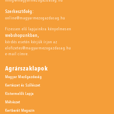
mmg@magyarmezogazdasag.hu
Szerkesztőség:
online@magyarmezogazdasag.hu
Fizessen elő lapjainkra kényelmesen
webshopunkban,
kérdés esetén kérjük írjon az
elofizetes@magyarmezogazdasag.hu
e-mail címre.
Agrárszaklapok
Magyar Mezőgazdaság
Kertészet és Szőlészet
Kistermelők Lapja
Méhészet
Kertbarát Magazin