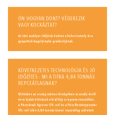
ÖN HOGYAN DÖNT? VÉDEKEZIK
VAGY KOCKÁZTAT?
Az idei aszályos időjárás kedvez a kukoricamoly és a
gyapottok-bagolylepke gradációjának.
KÖVETKEZETES TECHNOLÓGIA ÉS JÓ
IDŐZÍTÉS - MI A TITKA 4,84 TONNÁS
REPCEÁTLAGNAK?
Miközben az ország számos térségében az aszály évről
évre újabb kihívások elé állítja a repcetermesztőket,
a Pécsváradi Agrover Kft.-nél és a Pécs-Reménypusztai
Kft.-nél idén 4,84 tonnás üzemi repceátlag született.