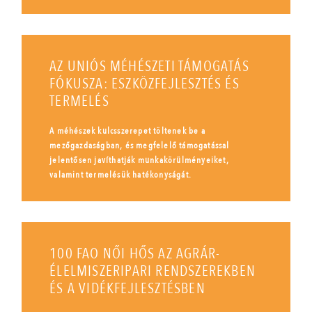
AZ UNIÓS MÉHÉSZETI TÁMOGATÁS
FÓKUSZA: ESZKÖZFEJLESZTÉS ÉS
TERMELÉS
A méhészek kulcsszerepet töltenek be a
mezőgazdaságban, és megfelelő támogatással
jelentősen javíthatják munkakörülményeiket,
valamint termelésük hatékonyságát.
100 FAO NŐI HŐS AZ AGRÁR-
ÉLELMISZERIPARI RENDSZEREKBEN
ÉS A VIDÉKFEJLESZTÉSBEN