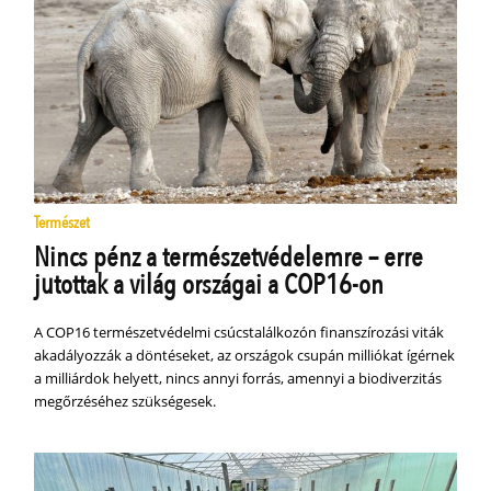
Természet
Nincs pénz a természetvédelemre – erre
jutottak a világ országai a COP16-on
A COP16 természetvédelmi csúcstalálkozón finanszírozási viták
akadályozzák a döntéseket, az országok csupán milliókat ígérnek
a milliárdok helyett, nincs annyi forrás, amennyi a biodiverzitás
megőrzéséhez szükségesek.