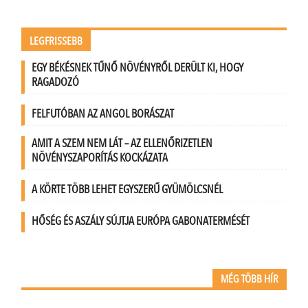
LEGFRISSEBB
EGY BÉKÉSNEK TŰNŐ NÖVÉNYRŐL DERÜLT KI, HOGY
RAGADOZÓ
FELFUTÓBAN AZ ANGOL BORÁSZAT
AMIT A SZEM NEM LÁT – AZ ELLENŐRIZETLEN
NÖVÉNYSZAPORÍTÁS KOCKÁZATA
A KÖRTE TÖBB LEHET EGYSZERŰ GYÜMÖLCSNÉL
HŐSÉG ÉS ASZÁLY SÚJTJA EURÓPA GABONATERMÉSÉT
MÉG TÖBB HÍR