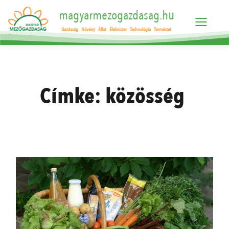
magyarmezogazdasag.hu
Gazdaság
Növény
Állat
Élelmiszer
Technológia
Természet
Címke:
közösség