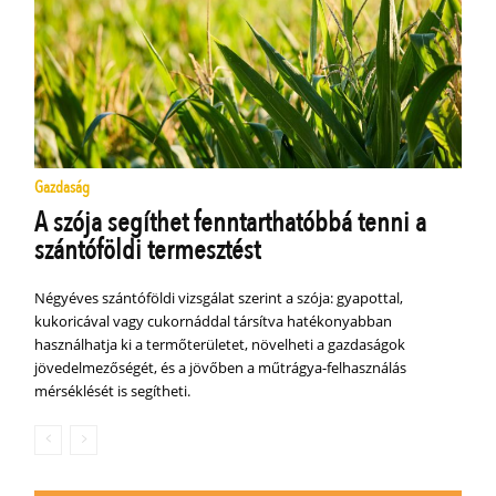
Gazdaság
A szója segíthet fenntarthatóbbá tenni a
szántóföldi termesztést
Négyéves szántóföldi vizsgálat szerint a szója: gyapottal,
kukoricával vagy cukornáddal társítva hatékonyabban
használhatja ki a termőterületet, növelheti a gazdaságok
jövedelmezőségét, és a jövőben a műtrágya-felhasználás
mérséklését is segítheti.