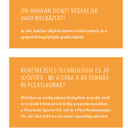
ÖN HOGYAN DÖNT? VÉDEKEZIK
VAGY KOCKÁZTAT?
Az idei aszályos időjárás kedvez a kukoricamoly és a
gyapottok-bagolylepke gradációjának.
KÖVETKEZETES TECHNOLÓGIA ÉS JÓ
IDŐZÍTÉS - MI A TITKA 4,84 TONNÁS
REPCEÁTLAGNAK?
Miközben az ország számos térségében az aszály évről
évre újabb kihívások elé állítja a repcetermesztőket,
a Pécsváradi Agrover Kft.-nél és a Pécs-Reménypusztai
Kft.-nél idén 4,84 tonnás üzemi repceátlag született.