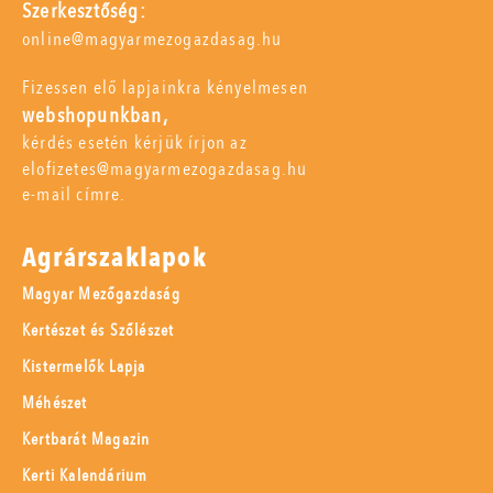
Szerkesztőség:
online@magyarmezogazdasag.hu
Fizessen elő lapjainkra kényelmesen
webshopunkban,
kérdés esetén kérjük írjon az
elofizetes@magyarmezogazdasag.hu
e-mail címre.
Agrárszaklapok
Magyar Mezőgazdaság
Kertészet és Szőlészet
Kistermelők Lapja
Méhészet
Kertbarát Magazin
Kerti Kalendárium