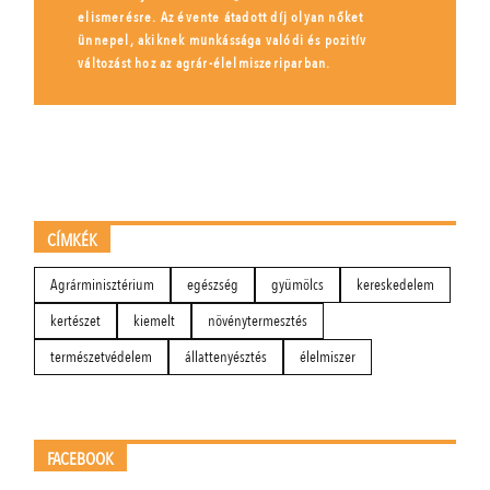
elismerésre. Az évente átadott díj olyan nőket
ünnepel, akiknek munkássága valódi és pozitív
változást hoz az agrár-élelmiszeriparban.
CÍMKÉK
Agrárminisztérium
egészség
gyümölcs
kereskedelem
kertészet
kiemelt
növénytermesztés
természetvédelem
állattenyésztés
élelmiszer
FACEBOOK