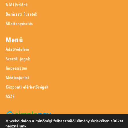
A Mi Erdőnk
Borászati Füzetek
Állattenyésztés
Menü
Adatvédelem
Szerzői jogok
Impresszum
Médiaajánlat
Központi elérhetőségek
ÁSZF
A weboldalon a minőségi felhasználói élmény érdekében sütiket
használunk.
SimplePay adattovábbítási nyilatkozat