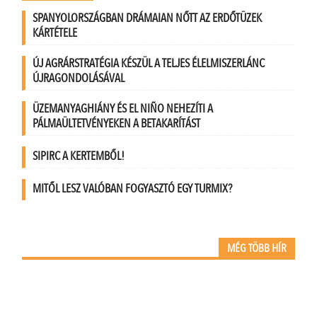
SPANYOLORSZÁGBAN DRÁMAIAN NŐTT AZ ERDŐTÜZEK
KÁRTÉTELE
ÚJ AGRÁRSTRATÉGIA KÉSZÜL A TELJES ÉLELMISZERLÁNC
ÚJRAGONDOLÁSÁVAL
ÜZEMANYAGHIÁNY ÉS EL NIÑO NEHEZÍTI A
PÁLMAÜLTETVÉNYEKEN A BETAKARÍTÁST
SIPIRC A KERTEMBŐL!
MITŐL LESZ VALÓBAN FOGYASZTÓ EGY TURMIX?
MÉG TÖBB HÍR