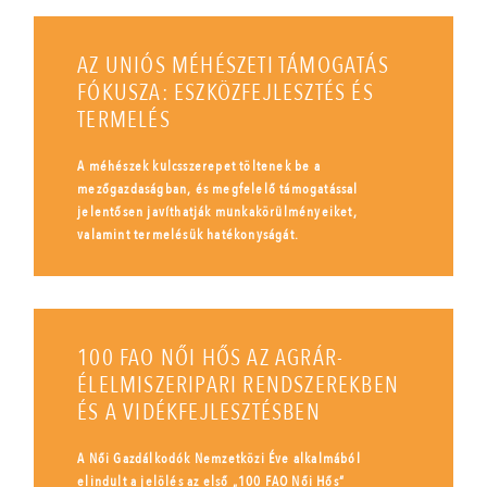
AZ UNIÓS MÉHÉSZETI TÁMOGATÁS
FÓKUSZA: ESZKÖZFEJLESZTÉS ÉS
TERMELÉS
A méhészek kulcsszerepet töltenek be a
mezőgazdaságban, és megfelelő támogatással
jelentősen javíthatják munkakörülményeiket,
valamint termelésük hatékonyságát.
100 FAO NŐI HŐS AZ AGRÁR-
ÉLELMISZERIPARI RENDSZEREKBEN
ÉS A VIDÉKFEJLESZTÉSBEN
A Női Gazdálkodók Nemzetközi Éve alkalmából
elindult a jelölés az első „100 FAO Női Hős”