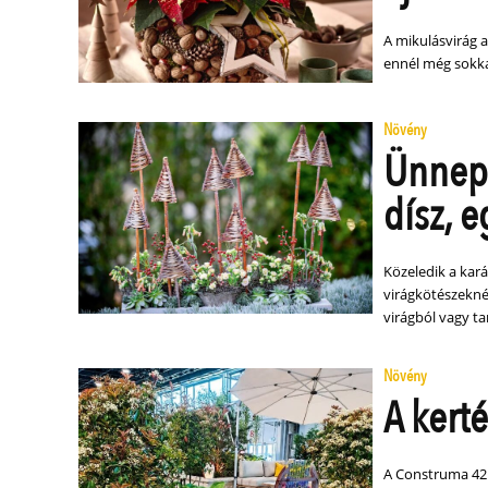
A mikulásvirág 
ennél még sokkal
Növény
Ünnepi
dísz, 
Közeledik a kará
virágkötészeknél
virágból vagy t
Növény
A kerté
A Construma 42.