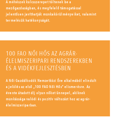
A méhészek kulcsszerepet töltenek be a
mezőgazdaságban, és megfelelő támogatással
jelentősen javíthatják munkakörülményeiket, valamint
termelésük hatékonyságát.
100 FAO NŐI HŐS AZ AGRÁR-
ÉLELMISZERIPARI RENDSZEREKBEN
ÉS A VIDÉKFEJLESZTÉSBEN
A Női Gazdálkodók Nemzetközi Éve alkalmából elindult
a jelölés az első „100 FAO Női Hős” elismerésre. Az
évente átadott díj olyan nőket ünnepel, akiknek
munkássága valódi és pozitív változást hoz az agrár-
élelmiszeriparban.