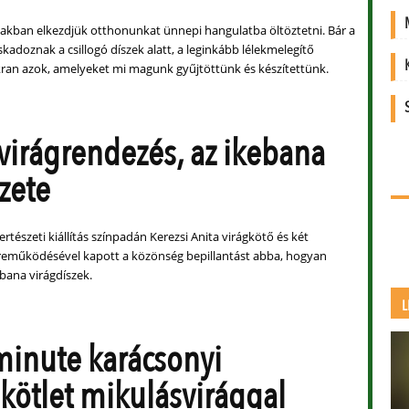
zakban elkezdjük otthonunkat ünnepi hangulatba öltöztetni. Bár a
skadoznak a csillogó díszek alatt, a leginkább lélekmelegítő
ran azok, amelyeket mi magunk gyűjtöttünk és készítettünk.
virágrendezés, az ikebana
zete
tészeti kiállítás színpadán Kerezsi Anita virágkötő és két
reműködésével kapott a közönség bepillantást abba, hogyan
bana virágdíszek.
L
 minute karácsonyi
kötlet mikulásvirággal