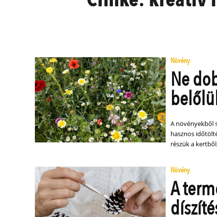
Növény
Ne dob
belőlü
A növényekből számos kreatív dolgot létrehozhatunk, ami ajándéknak, vagy
hasznos időtölté
részük a kertből
Növény
A term
díszít