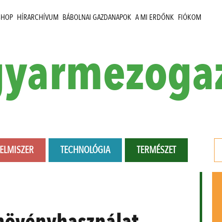
SHOP
HÍRARCHÍVUM
BÁBOLNAI GAZDANAPOK
A MI ERDŐNK
FIÓKOM
yarmezoga
LELMISZER
TECHNOLÓGIA
TERMÉSZET
 növényhasználat