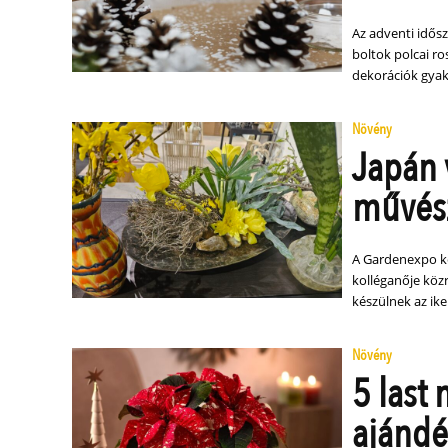
Az adventi idős
boltok polcai ro
dekorációk gyak
Növény
Japán 
művés
A Gardenexpo ker
kolléganője köz
készülnek az ike
Növény
5 last
ajándé