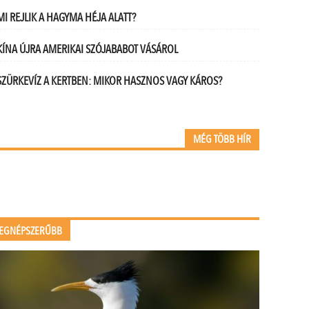
MI REJLIK A HAGYMA HÉJA ALATT?
KÍNA ÚJRA AMERIKAI SZÓJABABOT VÁSÁROL
SZÜRKEVÍZ A KERTBEN: MIKOR HASZNOS VAGY KÁROS?
MÉG TÖBB HÍR
EGNÉPSZERŰBB