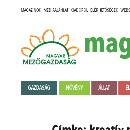
MAGAZINOK
MÉDIAAJÁNLAT
KIADÓRÓL
ELÉRHETŐSÉGEK
WEB
mag
GAZDASÁG
NÖVÉNY
ÁLLAT
É
Címke:
kreatív