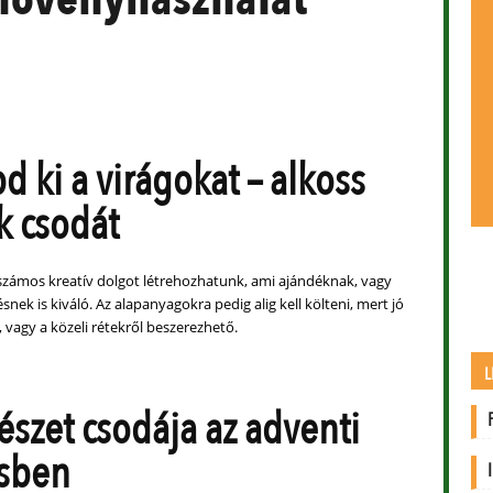
d ki a virágokat – alkoss
k csodát
snek is kiváló. Az alapanyagokra pedig alig kell költeni, mert jó
, vagy a közeli rétekről beszerezhető.
L
észet csodája az adventi
ésben