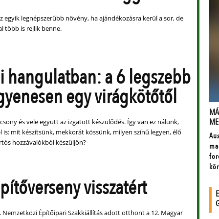
az egyik legnépszerűbb növény, ha ajándékozásra kerül a sor, de
 több is rejlik benne.
 hangulatban: a 6 legszebb
egyenesen egy virágkötőtől
csony és vele együtt az izgatott készülődés. Így van ez nálunk,
 is: mit készítsünk, mekkorát kössünk, milyen színű legyen, élő
artós hozzávalókból készüljön?
pítőverseny visszatért
 Nemzetközi Építőipari Szakkiállítás adott otthont a 12. Magyar