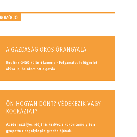
PROMÓCIÓ
A GAZDASÁG OKOS ŐRANGYALA
Reolink G450 kültéri kamera - Folyamatos felügyelet
akkor is, ha nincs ott a gazda.
ÖN HOGYAN DÖNT? VÉDEKEZIK VAGY
KOCKÁZTAT?
Az idei aszályos időjárás kedvez a kukoricamoly és a
gyapottok-bagolylepke gradációjának.