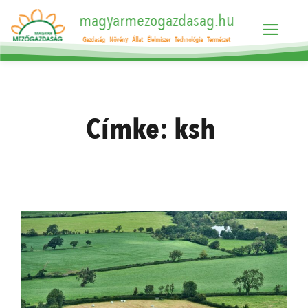
magyarmezogazdasag.hu
Gazdaság
Növény
Állat
Élelmiszer
Technológia
Természet
Címke:
ksh