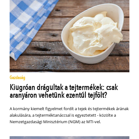
Gazdaság
Kiugróan drágultak a tejtermékek: csak
aranyáron vehetünk ezentúl tejfölt?
A kormány kiemelt figyelmet fordít a tejek és tejtermékek árának
alakulására, a tejterméktanáccsal is egyeztetett - közölte a
Nemzetgazdasági Minisztérium (NGM) az MTI-vel.