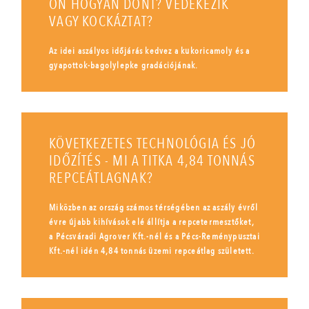
ÖN HOGYAN DÖNT? VÉDEKEZIK
VAGY KOCKÁZTAT?
Az idei aszályos időjárás kedvez a kukoricamoly és a
gyapottok-bagolylepke gradációjának.
KÖVETKEZETES TECHNOLÓGIA ÉS JÓ
IDŐZÍTÉS - MI A TITKA 4,84 TONNÁS
REPCEÁTLAGNAK?
Miközben az ország számos térségében az aszály évről
évre újabb kihívások elé állítja a repcetermesztőket,
a Pécsváradi Agrover Kft.-nél és a Pécs-Reménypusztai
Kft.-nél idén 4,84 tonnás üzemi repceátlag született.