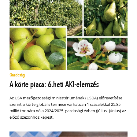
Gazdaság
A körte piaca: 6.heti AKI-elemzés
Az USA mezőgazdasági minisztériumának (USDA) előrevetítése
szerint a körte globális termése várhatóan 1 százalékkal 25,85
millió tonnára nő a 2024/2025. gazdasági évben (július–június) az
előző szezonhoz képest.