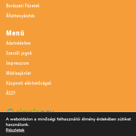
Borászati Füzetek
Állattenyésztés
Menü
Adatvédelem
Szerzői jogok
Impresszum
Médiaajánlat
Központi elérhetőségek
ÁSZF
A weboldalon a minőségi felhasználói élmény érdekében sütiket
használunk.
SimplePay adattovábbítási nyilatkozat
Részletek