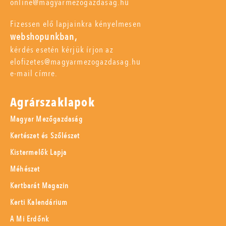
online@magyarmezogazdasag.hu
Fizessen elő lapjainkra kényelmesen
webshopunkban,
kérdés esetén kérjük írjon az
elofizetes@magyarmezogazdasag.hu
e-mail címre.
Agrárszaklapok
Magyar Mezőgazdaság
Kertészet és Szőlészet
Kistermelők Lapja
Méhészet
Kertbarát Magazin
Kerti Kalendárium
A Mi Erdőnk