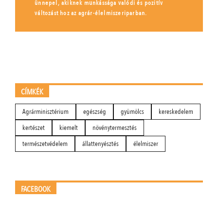
ünnepel, akiknek munkássága valódi és pozitív
változást hoz az agrár-élelmiszeriparban.
CÍMKÉK
Agrárminisztérium
egészség
gyümölcs
kereskedelem
kertészet
kiemelt
növénytermesztés
természetvédelem
állattenyésztés
élelmiszer
FACEBOOK