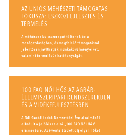
AZ UNIÓS MÉHÉSZETI TÁMOGATÁS
FÓKUSZA: ESZKÖZFEJLESZTÉS ÉS
TERMELÉS
A méhészek kulcsszerepet töltenek be a
mezőgazdaságban, és megfelelő támogatással
jelentősen javíthatják munkakörülményeiket,
valamint termelésük hatékonyságát.
100 FAO NŐI HŐS AZ AGRÁR-
ÉLELMISZERIPARI RENDSZEREKBEN
ÉS A VIDÉKFEJLESZTÉSBEN
A Női Gazdálkodók Nemzetközi Éve alkalmából
elindult a jelölés az első „100 FAO Női Hős”
elismerésre. Az évente átadott díj olyan nőket