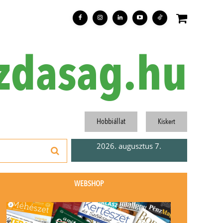
zdasag.hu
Hobbiállat
Kiskert
2026. augusztus 7.
WEBSHOP