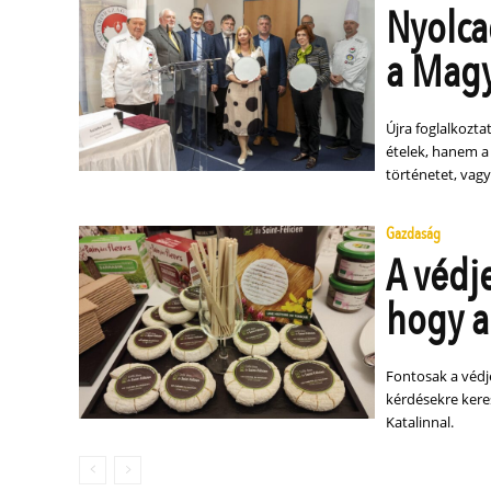
Nyolca
a Magy
Újra foglalkozta
ételek, hanem a
történetet, vag
Gazdaság
A védj
hogy a
Fontosak a védje
kérdésekre keres
Katalinnal.