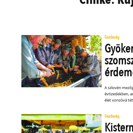
Gazdaság
Gyöker
szoms
érdeme
A szlovén mezőg
évtizedekben, a
élet vonzóvá téte
Gazdaság
Kister