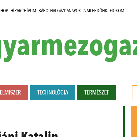
SHOP
HÍRARCHÍVUM
BÁBOLNAI GAZDANAPOK
A MI ERDŐNK
FIÓKOM
yarmezoga
LELMISZER
TECHNOLÓGIA
TERMÉSZET
áni Katalin