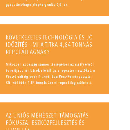
gyapottok-bagolylepke gradációjának.
KÖVETKEZETES TECHNOLÓGIA ÉS JÓ
IDŐZÍTÉS - MI A TITKA 4,84 TONNÁS
REPCEÁTLAGNAK?
Miközben az ország számos térségében az aszály évről
évre újabb kihívások elé állítja a repcetermesztőket, a
Pécsváradi Agrover Kft.-nél és a Pécs-Reménypusztai
Kft.-nél idén 4,84 tonnás üzemi repceátlag született.
AZ UNIÓS MÉHÉSZETI TÁMOGATÁS
FÓKUSZA: ESZKÖZFEJLESZTÉS ÉS