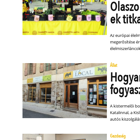
Olaszo
ek titk
Az európai élel
megerősítése é
élelmiszerláncok
Állat
Hogyan
fogyas
A kistermelői bo
Katalinnal, a Ki
autós kiszolgálá
Gazdaság