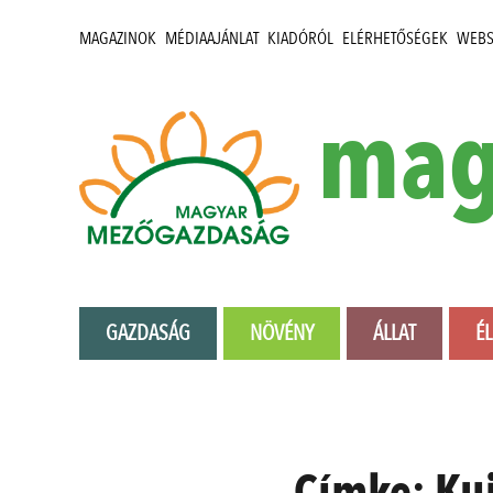
MAGAZINOK
MÉDIAAJÁNLAT
KIADÓRÓL
ELÉRHETŐSÉGEK
WEB
mag
GAZDASÁG
NÖVÉNY
ÁLLAT
É
Címke:
Kuj