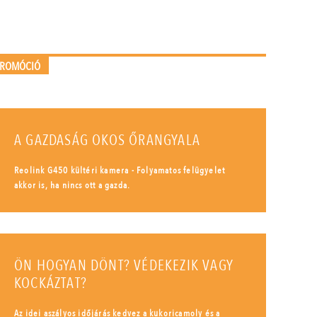
PROMÓCIÓ
A GAZDASÁG OKOS ŐRANGYALA
Reolink G450 kültéri kamera - Folyamatos felügyelet
akkor is, ha nincs ott a gazda.
ÖN HOGYAN DÖNT? VÉDEKEZIK VAGY
KOCKÁZTAT?
Az idei aszályos időjárás kedvez a kukoricamoly és a