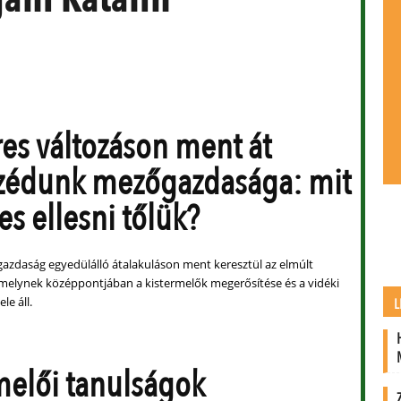
es változáson ment át
zédunk mezőgazdasága: mit
s ellesni tőlük?
azdaság egyedülálló átalakuláson ment keresztül az elmúlt
melynek középpontjában a kistermelők megerősítése és a vidéki
le áll.
L
melői tanulságok