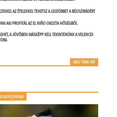
EZEKKEL AZ ÉTELEKKEL TEHETSZ A LEGTÖBBET A BÉLFLÓRÁDÉRT
VAN AKI PROFITÁL AZ EL NIÑO OKOZTA HŐSÉGBŐL
LEHET, A JÖVŐBEN MÁSKÉPP KELL TEKINTENÜNK A VELENCEI-
TÓRA
MÉG TÖBB HÍR
EGNÉPSZERŰBB