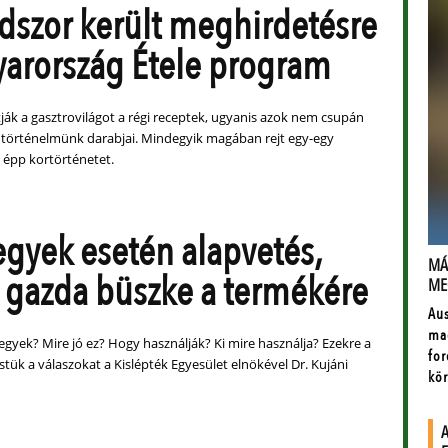
dszor került meghirdetésre
arország Étele program
tják a gasztrovilágot a régi receptek, ugyanis azok nem csupán
 történelmünk darabjai. Mindegyik magában rejt egy-egy
y épp kortörténetet.
egyek esetén alapvetés,
 gazda büszke a termékére
gyek? Mire jó ez? Hogy használják? Ki mire használja? Ezekre a
tük a válaszokat a Kislépték Egyesület elnökével Dr. Kujáni