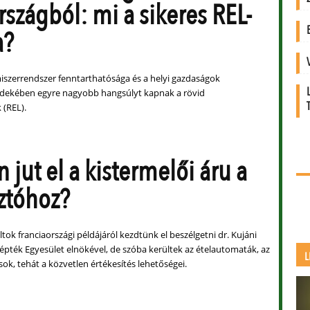
rszágból: mi a sikeres REL-
a?
miszerrendszer fenntarthatósága és a helyi gazdaságok
rdekében egyre nagyobb hangsúlyt kapnak a rövid
 (REL).
 jut el a kistermelői áru a
ztóhoz?
ltok franciaországi példájáról kezdtünk el beszélgetni dr. Kujáni
slépték Egyesület elnökével, de szóba kerültek az ételautomaták, az
L
sok, tehát a közvetlen értékesítés lehetőségei.