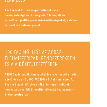
TERMELÉS
A méhészek kulcsszerepet töltenek be a
mezőgazdaságban, és megfelelő támogatással
jelentősen javíthatják munkakörülményeiket, valamint
termelésük hatékonyságát.
100 FAO NŐI HŐS AZ AGRÁR-
ÉLELMISZERIPARI RENDSZEREKBEN
ÉS A VIDÉKFEJLESZTÉSBEN
A Női Gazdálkodók Nemzetközi Éve alkalmából elindult
a jelölés az első „100 FAO Női Hős” elismerésre. Az
évente átadott díj olyan nőket ünnepel, akiknek
munkássága valódi és pozitív változást hoz az agrár-
élelmiszeriparban.