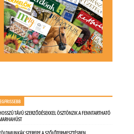
EGFRISSEBB
HOSSZÚ TÁVÚ SZERZŐDÉSEKKEL ÖSZTÖNZIK A FENNTARTHATÓ
MARHAHÚST
ZÖLDMUNKÁK SZEREPE A SZŐLŐTERMESZTÉSBEN