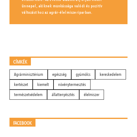
ünnepel, akiknek munkássága valódi és pozitív
változást hoz az agrár-élelmiszeriparban.
CÍMKÉK
Agrárminisztérium
egészség
gyümölcs
kereskedelem
kertészet
kiemelt
növénytermesztés
természetvédelem
állattenyésztés
élelmiszer
FACEBOOK