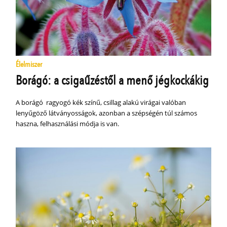
Élelmiszer
Borágó: a csigaűzéstől a menő jégkockákig
A borágó ragyogó kék színű, csillag alakú virágai valóban
lenyűgöző látványosságok, azonban a szépségén túl számos
haszna, felhasználási módja is van.