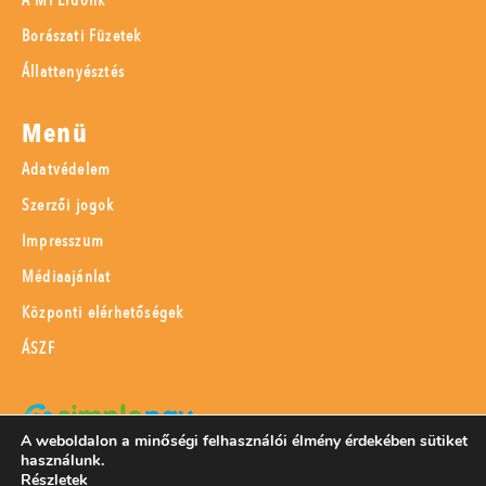
A Mi Erdőnk
Borászati Füzetek
Állattenyésztés
Menü
Adatvédelem
Szerzői jogok
Impresszum
Médiaajánlat
Központi elérhetőségek
ÁSZF
A weboldalon a minőségi felhasználói élmény érdekében sütiket
használunk.
SimplePay adattovábbítási nyilatkozat
Részletek