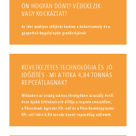
ÖN HOGYAN DÖNT? VÉDEKEZIK
VAGY KOCKÁZTAT?
Az idei aszályos időjárás kedvez a kukoricamoly és a
gyapottok-bagolylepke gradációjának.
KÖVETKEZETES TECHNOLÓGIA ÉS JÓ
IDŐZÍTÉS - MI A TITKA 4,84 TONNÁS
REPCEÁTLAGNAK?
Miközben az ország számos térségében az aszály évről
évre újabb kihívások elé állítja a repcetermesztőket,
a Pécsváradi Agrover Kft.-nél és a Pécs-Reménypusztai
Kft.-nél idén 4,84 tonnás üzemi repceátlag született.