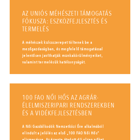
AZ UNIÓS MÉHÉSZETI TÁMOGATÁS
FÓKUSZA: ESZKÖZFEJLESZTÉS ÉS
TERMELÉS
A méhészek kulcsszerepet töltenek be a
mezőgazdaságban, és megfelelő támogatással
jelentősen javíthatják munkakörülményeiket,
valamint termelésük hatékonyságát.
100 FAO NŐI HŐS AZ AGRÁR-
ÉLELMISZERIPARI RENDSZEREKBEN
ÉS A VIDÉKFEJLESZTÉSBEN
A Női Gazdálkodók Nemzetközi Éve alkalmából
elindult a jelölés az első „100 FAO Női Hős”
elismerésre. Az évente átadott díj olyan nőket