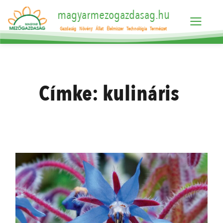
magyarmezogazdasag.hu
Gazdaság
Növény
Állat
Élelmiszer
Technológia
Természet
Címke:
kulináris