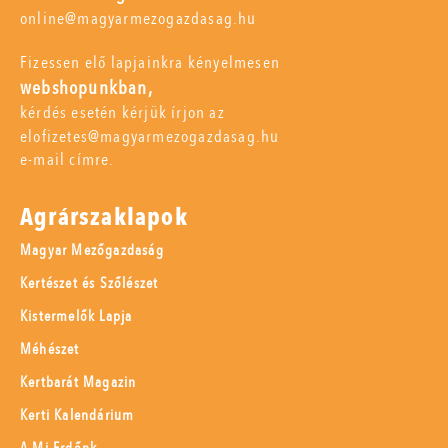
online@magyarmezogazdasag.hu
Fizessen elő lapjainkra kényelmesen
webshopunkban,
kérdés esetén kérjük írjon az
elofizetes@magyarmezogazdasag.hu
e-mail címre.
Agrárszaklapok
Magyar Mezőgazdaság
Kertészet és Szőlészet
Kistermelők Lapja
Méhészet
Kertbarát Magazin
Kerti Kalendárium