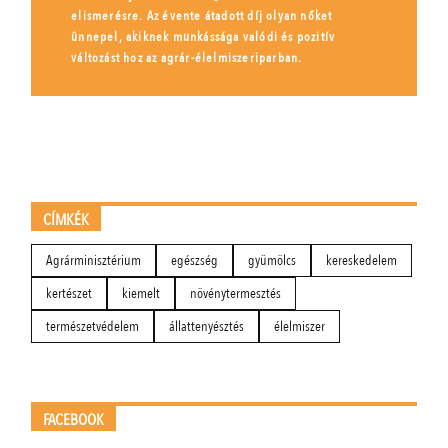
elismerésre. Az évente átadott díj olyan nőket
ünnepel, akiknek munkássága valódi és pozitív
változást hoz az agrár-élelmiszeriparban.
CÍMKÉK
Agrárminisztérium
egészség
gyümölcs
kereskedelem
kertészet
kiemelt
növénytermesztés
természetvédelem
állattenyésztés
élelmiszer
FACEBOOK