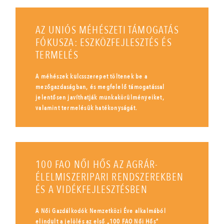
AZ UNIÓS MÉHÉSZETI TÁMOGATÁS
FÓKUSZA: ESZKÖZFEJLESZTÉS ÉS
TERMELÉS
A méhészek kulcsszerepet töltenek be a
mezőgazdaságban, és megfelelő támogatással
jelentősen javíthatják munkakörülményeiket,
valamint termelésük hatékonyságát.
100 FAO NŐI HŐS AZ AGRÁR-
ÉLELMISZERIPARI RENDSZEREKBEN
ÉS A VIDÉKFEJLESZTÉSBEN
A Női Gazdálkodók Nemzetközi Éve alkalmából
elindult a jelölés az első „100 FAO Női Hős”