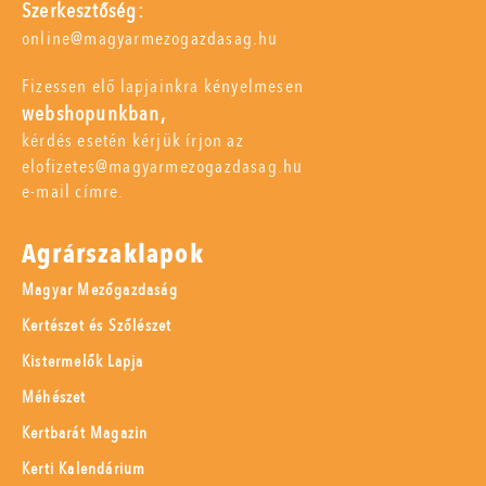
Szerkesztőség:
online@magyarmezogazdasag.hu
Fizessen elő lapjainkra kényelmesen
webshopunkban,
kérdés esetén kérjük írjon az
elofizetes@magyarmezogazdasag.hu
e-mail címre.
Agrárszaklapok
Magyar Mezőgazdaság
Kertészet és Szőlészet
Kistermelők Lapja
Méhészet
Kertbarát Magazin
Kerti Kalendárium