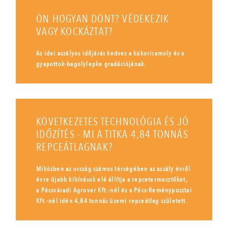
ÖN HOGYAN DÖNT? VÉDEKEZIK
VAGY KOCKÁZTAT?
Az idei aszályos időjárás kedvez a kukoricamoly és a
gyapottok-bagolylepke gradációjának.
KÖVETKEZETES TECHNOLÓGIA ÉS JÓ
IDŐZÍTÉS - MI A TITKA 4,84 TONNÁS
REPCEÁTLAGNAK?
Miközben az ország számos térségében az aszály évről
évre újabb kihívások elé állítja a repcetermesztőket,
a Pécsváradi Agrover Kft.-nél és a Pécs-Reménypusztai
Kft.-nél idén 4,84 tonnás üzemi repceátlag született.