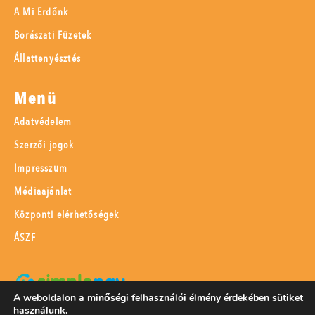
A Mi Erdőnk
Borászati Füzetek
Állattenyésztés
Menü
Adatvédelem
Szerzői jogok
Impresszum
Médiaajánlat
Központi elérhetőségek
ÁSZF
A weboldalon a minőségi felhasználói élmény érdekében sütiket
használunk.
SimplePay adattovábbítási nyilatkozat