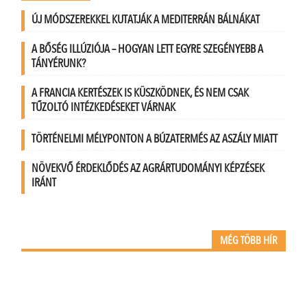
ÚJ MÓDSZEREKKEL KUTATJÁK A MEDITERRÁN BÁLNÁKAT
A BŐSÉG ILLÚZIÓJA – HOGYAN LETT EGYRE SZEGÉNYEBB A
TÁNYÉRUNK?
A FRANCIA KERTÉSZEK IS KÜSZKÖDNEK, ÉS NEM CSAK
TŰZOLTÓ INTÉZKEDÉSEKET VÁRNAK
TÖRTÉNELMI MÉLYPONTON A BÚZATERMÉS AZ ASZÁLY MIATT
NÖVEKVŐ ÉRDEKLŐDÉS AZ AGRÁRTUDOMÁNYI KÉPZÉSEK
IRÁNT
MÉG TÖBB HÍR