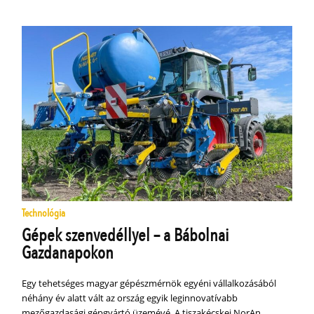
Technológia
Gépek szenvedéllyel – a Bábolnai
Gazdanapokon
Egy tehetséges magyar gépészmérnök egyéni vállalkozásából
néhány év alatt vált az ország egyik leginnovatívabb
mezőgazdasági gépgyártó üzemévé. A tiszakécskei NorAn