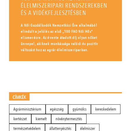
ÉLELMISZERIPARI RENDSZEREKBEN
ÉS A VIDÉKFEJLESZTÉSBEN
A Női Gazdálkodók Nemzetközi Éve alkalmából
elindult a jelölés az első „100 FAO Női Hős”
elismerésre. Az évente átadott díj olyan nőket
ünnepel, akiknek munkássága valódi és pozitív
változást hoz az agrár-élelmiszeriparban.
CÍMKÉK
Agrárminisztérium
egészség
gyümölcs
kereskedelem
kertészet
kiemelt
növénytermesztés
természetvédelem
állattenyésztés
élelmiszer