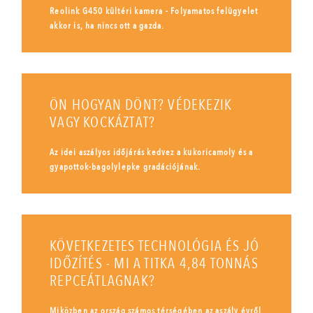
Reolink G450 kültéri kamera - Folyamatos felügyelet
akkor is, ha nincs ott a gazda.
ÖN HOGYAN DÖNT? VÉDEKEZIK
VAGY KOCKÁZTAT?
Az idei aszályos időjárás kedvez a kukoricamoly és a
gyapottok-bagolylepke gradációjának.
KÖVETKEZETES TECHNOLÓGIA ÉS JÓ
IDŐZÍTÉS - MI A TITKA 4,84 TONNÁS
REPCEÁTLAGNAK?
Miközben az ország számos térségében az aszály évről