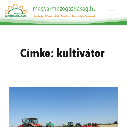
magyarmezogazdasag.hu
Gazdaság
Növény
Állat
Élelmiszer
Technológia
Természet
Címke:
kultivátor