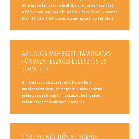
évre újabb kihívások elé állítja a repcetermesztőket,
a Pécsváradi Agrover Kft.-nél és a Pécs-Reménypusztai
Kft.-nél idén 4,84 tonnás üzemi repceátlag született.
AZ UNIÓS MÉHÉSZETI TÁMOGATÁS
FÓKUSZA: ESZKÖZFEJLESZTÉS ÉS
TERMELÉS
A méhészek kulcsszerepet töltenek be a
mezőgazdaságban, és megfelelő támogatással
jelentősen javíthatják munkakörülményeiket,
valamint termelésük hatékonyságát.
100 FAO NŐI HŐS AZ AGRÁR-