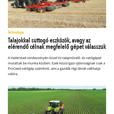
Technológia
Talajokkal suttogó eszközök, avagy az
elérendő célnak megfelelő gépet válasszuk
A Vaderstad rendezvényén közel tíz talajművelő- és vetőgépet
mutattak be munka közben. Ezek közül igazi újdonságnak csak a
ProCeed vetőgép számított, ami a gazdák régi álmát válthatja
valóra.