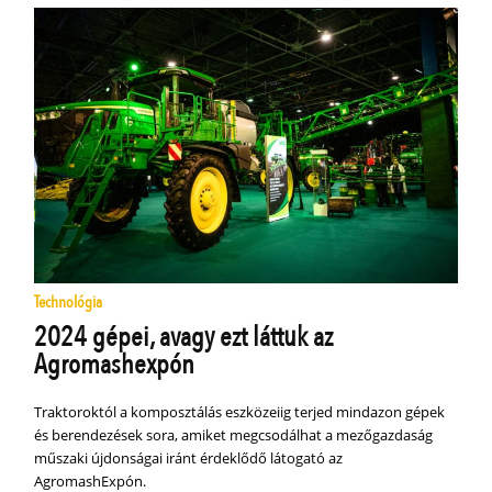
Technológia
2024 gépei, avagy ezt láttuk az
Agromashexpón
Traktoroktól a komposztálás eszközeiig terjed mindazon gépek
és berendezések sora, amiket megcsodálhat a mezőgazdaság
műszaki újdonságai iránt érdeklődő látogató az
AgromashExpón.