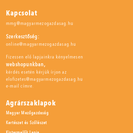
Kapcsolat
mmg@magyarmezogazdasag.hu
Szerkesztőség:
online@magyarmezogazdasag.hu
Fizessen elő lapjainkra kényelmesen
webshopunkban,
kérdés esetén kérjük írjon az
elofizetes@magyarmezogazdasag.hu
e-mail címre.
Agrárszaklapok
Magyar Mezőgazdaság
Kertészet és Szőlészet
Kistermelők Lapja