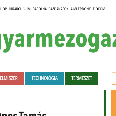
SHOP
HÍRARCHÍVUM
BÁBOLNAI GAZDANAPOK
A MI ERDŐNK
FIÓKOM
yarmezoga
LELMISZER
TECHNOLÓGIA
TERMÉSZET
nos Tamás