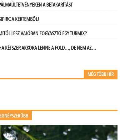
PÁLMAÜLTETVÉNYEKEN A BETAKARÍTÁST
SIPIRC A KERTEMBŐL!
MITŐL LESZ VALÓBAN FOGYASZTÓ EGY TURMIX?
HA KÉTSZER AKKORA LENNE A FÖLD…, DE NEM AZ…
MÉG TÖBB HÍR
EGNÉPSZERŰBB