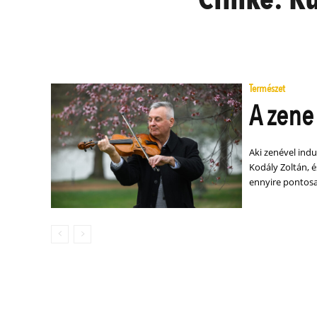
Természet
A zene
Aki zenével ind
Kodály Zoltán, 
ennyire pontosa