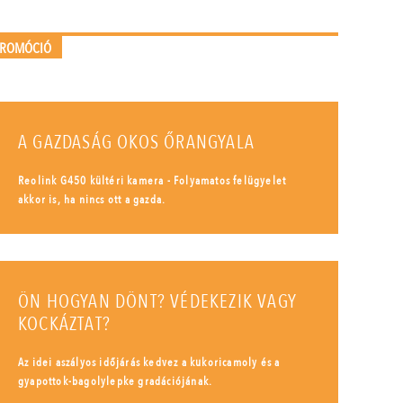
PROMÓCIÓ
A GAZDASÁG OKOS ŐRANGYALA
Reolink G450 kültéri kamera - Folyamatos felügyelet
akkor is, ha nincs ott a gazda.
ÖN HOGYAN DÖNT? VÉDEKEZIK VAGY
KOCKÁZTAT?
Az idei aszályos időjárás kedvez a kukoricamoly és a
gyapottok-bagolylepke gradációjának.