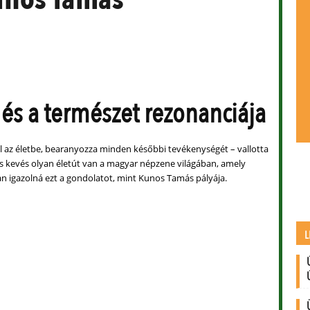
 és a természet rezonanciája
ul az életbe, bearanyozza minden későbbi tevékenységét – vallotta
és kevés olyan életút van a magyar népzene világában, amely
n igazolná ezt a gondolatot, mint Kunos Tamás pályája.
L