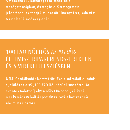
A méhészek kulcsszerepet töltenek be a
mezőgazdaságban, és megfelelő támogatással
jelentősen javíthatják munkakörülményeiket, valamint
termelésük hatékonyságát.
100 FAO NŐI HŐS AZ AGRÁR-
ÉLELMISZERIPARI RENDSZEREKBEN
ÉS A VIDÉKFEJLESZTÉSBEN
A Női Gazdálkodók Nemzetközi Éve alkalmából elindult
a jelölés az első „100 FAO Női Hős” elismerésre. Az
évente átadott díj olyan nőket ünnepel, akiknek
munkássága valódi és pozitív változást hoz az agrár-
élelmiszeriparban.