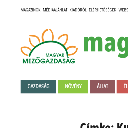
MAGAZINOK
MÉDIAAJÁNLAT
KIADÓRÓL
ELÉRHETŐSÉGEK
WEB
mag
GAZDASÁG
NÖVÉNY
ÁLLAT
É
Címke:
Ku