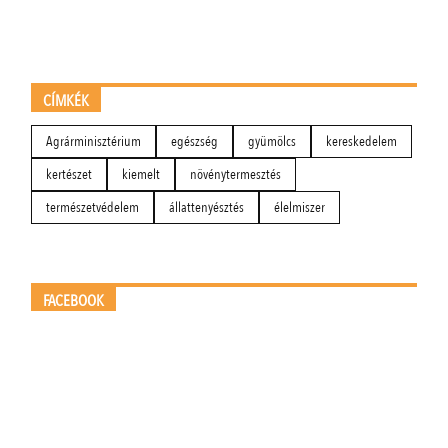
CÍMKÉK
Agrárminisztérium
egészség
gyümölcs
kereskedelem
kertészet
kiemelt
növénytermesztés
természetvédelem
állattenyésztés
élelmiszer
FACEBOOK