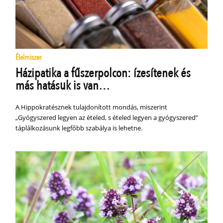
Élelmiszer
Házipatika a fűszerpolcon: ízesítenek és
más hatásuk is van…
A Hippokratésznek tulajdonított mondás, miszerint
„Gyógyszered legyen az ételed, s ételed legyen a gyógyszered”
táplálkozásunk legfőbb szabálya is lehetne.