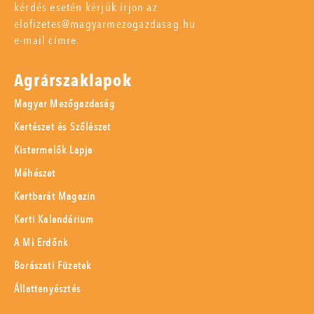
kérdés esetén kérjük írjon az
elofizetes@magyarmezogazdasag.hu
e-mail címre.
Agrárszaklapok
Magyar Mezőgazdaság
Kertészet és Szőlészet
Kistermelők Lapja
Méhészet
Kertbarát Magazin
Kerti Kalendárium
A Mi Erdőnk
Borászati Füzetek
Állattenyésztés