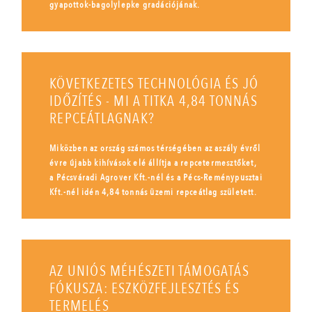
gyapottok-bagolylepke gradációjának.
KÖVETKEZETES TECHNOLÓGIA ÉS JÓ
IDŐZÍTÉS - MI A TITKA 4,84 TONNÁS
REPCEÁTLAGNAK?
Miközben az ország számos térségében az aszály évről
évre újabb kihívások elé állítja a repcetermesztőket,
a Pécsváradi Agrover Kft.-nél és a Pécs-Reménypusztai
Kft.-nél idén 4,84 tonnás üzemi repceátlag született.
AZ UNIÓS MÉHÉSZETI TÁMOGATÁS
FÓKUSZA: ESZKÖZFEJLESZTÉS ÉS
TERMELÉS