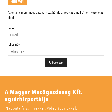
HÍRLEVÉL
Az email címem megadásával hozzájárulok, hogy az email címem kezelje az
oldal.
Email
Teljes név
A Magyar Mezőgazdaság Kft.
agrárhírportálja
Naponta friss hírekkel, videóriportokkal,