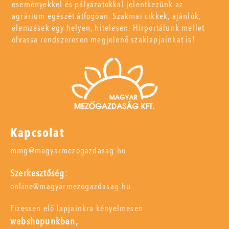
eseményekkel és pályázatokkal jelentkezünk az
agrárium egészét átfogóan. Szakmai cikkek, ajánlók,
elemzések egy helyen, hitelesen. Hírportálunk mellet
olvassa rendszeresen megjelenő szaklapjainkat is!
Kapcsolat
mmg@magyarmezogazdasag.hu
Szerkesztőség:
online@magyarmezogazdasag.hu
Fizessen elő lapjainkra kényelmesen
webshopunkban,