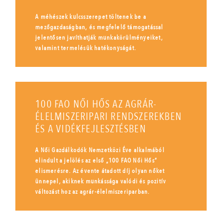
A méhészek kulcsszerepet töltenek be a
mezőgazdaságban, és megfelelő támogatással
jelentősen javíthatják munkakörülményeiket,
valamint termelésük hatékonyságát.
100 FAO NŐI HŐS AZ AGRÁR-
ÉLELMISZERIPARI RENDSZEREKBEN
ÉS A VIDÉKFEJLESZTÉSBEN
A Női Gazdálkodók Nemzetközi Éve alkalmából
elindult a jelölés az első „100 FAO Női Hős”
elismerésre. Az évente átadott díj olyan nőket
ünnepel, akiknek munkássága valódi és pozitív
változást hoz az agrár-élelmiszeriparban.