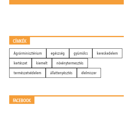
CÍMKÉK
Agrárminisztérium
egészség
gyümölcs
kereskedelem
kertészet
kiemelt
növénytermesztés
természetvédelem
állattenyésztés
élelmiszer
FACEBOOK