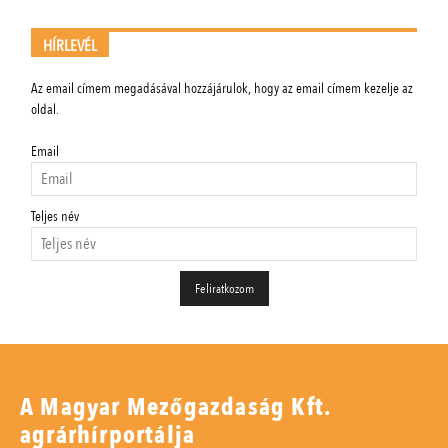
HÍRLEVÉL
Az email címem megadásával hozzájárulok, hogy az email címem kezelje az
oldal.
Email
Teljes név
A Magyar Mezőgazdaság Kft.
agrárhírportálja