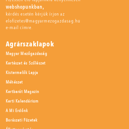
webshopunkban,
kérdés esetén kérjük írjon az
elofizetes@magyarmezogazdasag.hu
e-mail címre.
Agrárszaklapok
Magyar Mezőgazdaság
Kertészet és Szőlészet
Kistermelők Lapja
Méhészet
Kertbarát Magazin
Kerti Kalendárium
A Mi Erdőnk
Borászati Füzetek