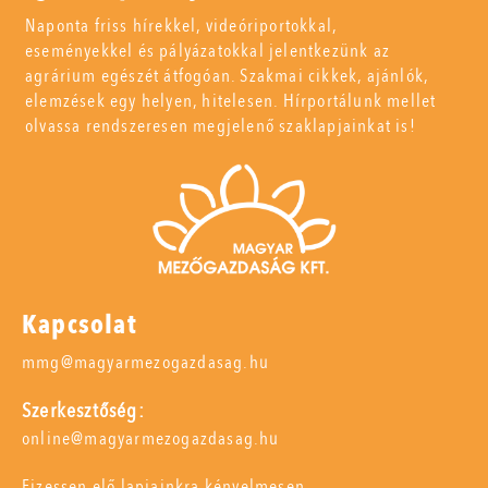
Naponta friss hírekkel, videóriportokkal,
eseményekkel és pályázatokkal jelentkezünk az
agrárium egészét átfogóan. Szakmai cikkek, ajánlók,
elemzések egy helyen, hitelesen. Hírportálunk mellet
olvassa rendszeresen megjelenő szaklapjainkat is!
Kapcsolat
mmg@magyarmezogazdasag.hu
Szerkesztőség:
online@magyarmezogazdasag.hu
Fizessen elő lapjainkra kényelmesen