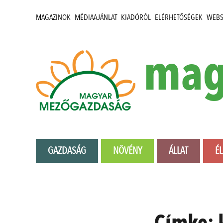
MAGAZINOK
MÉDIAAJÁNLAT
KIADÓRÓL
ELÉRHETŐSÉGEK
WEB
mag
GAZDASÁG
NÖVÉNY
ÁLLAT
É
Címke: