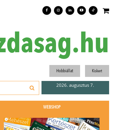
zdasag.hu
Hobbiállat
Kiskert
2026. augusztus 7.
WEBSHOP