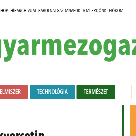
SHOP
HÍRARCHÍVUM
BÁBOLNAI GAZDANAPOK
A MI ERDŐNK
FIÓKOM
yarmezoga
LELMISZER
TECHNOLÓGIA
TERMÉSZET
kvercetin