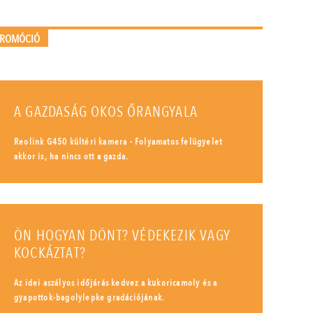
PROMÓCIÓ
A GAZDASÁG OKOS ŐRANGYALA
Reolink G450 kültéri kamera - Folyamatos felügyelet
akkor is, ha nincs ott a gazda.
ÖN HOGYAN DÖNT? VÉDEKEZIK VAGY
KOCKÁZTAT?
Az idei aszályos időjárás kedvez a kukoricamoly és a
gyapottok-bagolylepke gradációjának.