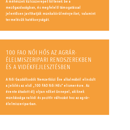
A méhészek kulcsszerepet töltenek be a
mezőgazdaságban, és megfelelő támogatással
jelentősen javíthatják munkakörülményeiket, valamint
termelésük hatékonyságát.
100 FAO NŐI HŐS AZ AGRÁR-
ÉLELMISZERIPARI RENDSZEREKBEN
ÉS A VIDÉKFEJLESZTÉSBEN
A Női Gazdálkodók Nemzetközi Éve alkalmából elindult
a jelölés az első „100 FAO Női Hős” elismerésre. Az
évente átadott díj olyan nőket ünnepel, akiknek
munkássága valódi és pozitív változást hoz az agrár-
élelmiszeriparban.