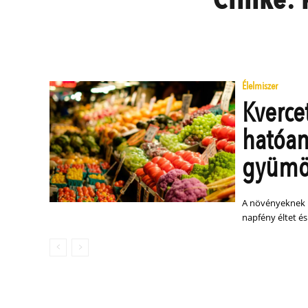
Élelmiszer
Kverce
hatóan
gyümö
A növényeknek l
napfény éltet és