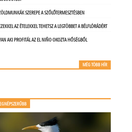
ZÖLDMUNKÁK SZEREPE A SZŐLŐTERMESZTÉSBEN
EZEKKEL AZ ÉTELEKKEL TEHETSZ A LEGTÖBBET A BÉLFLÓRÁDÉRT
VAN AKI PROFITÁL AZ EL NIÑO OKOZTA HŐSÉGBŐL
MÉG TÖBB HÍR
EGNÉPSZERŰBB