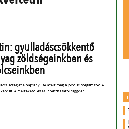
tin: gyulladáscsökkentő
yag zöldségeinkben és
lcseinkben
étszükséglet a napfény. De azért még a jóból is megárt sok. A
 károsít. A mértékétől és az intenzitásától függően.
L