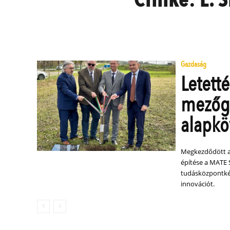
Gazdaság
Letett
mezőg
alapkö
Megkezdődött a
építése a MATE 
tudásközpontkén
innovációt.