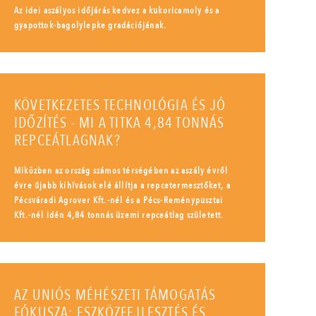
Az idei aszályos időjárás kedvez a kukoricamoly és a
gyapottok-bagolylepke gradációjának.
KÖVETKEZETES TECHNOLÓGIA ÉS JÓ
IDŐZÍTÉS - MI A TITKA 4,84 TONNÁS
REPCEÁTLAGNAK?
Miközben az ország számos térségében az aszály évről
évre újabb kihívások elé állítja a repcetermesztőket, a
Pécsváradi Agrover Kft.-nél és a Pécs-Reménypusztai
Kft.-nél idén 4,84 tonnás üzemi repceátlag született.
AZ UNIÓS MÉHÉSZETI TÁMOGATÁS
FÓKUSZA: ESZKÖZFEJLESZTÉS ÉS