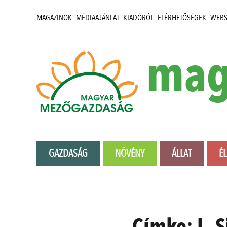
MAGAZINOK
MÉDIAAJÁNLAT
KIADÓRÓL
ELÉRHETŐSÉGEK
WEB
mag
GAZDASÁG
NÖVÉNY
ÁLLAT
É
Címke:
L. 