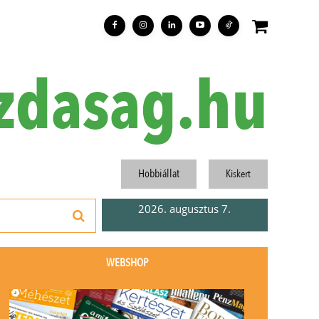
zdasag.hu
Hobbiállat
Kiskert
2026. augusztus 7.
WEBSHOP