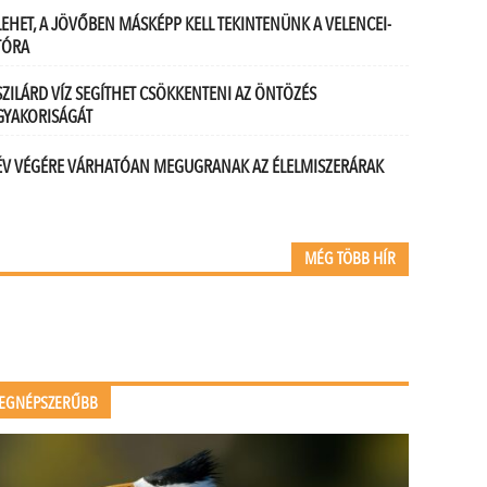
LEHET, A JÖVŐBEN MÁSKÉPP KELL TEKINTENÜNK A VELENCEI-
TÓRA
SZILÁRD VÍZ SEGÍTHET CSÖKKENTENI AZ ÖNTÖZÉS
GYAKORISÁGÁT
ÉV VÉGÉRE VÁRHATÓAN MEGUGRANAK AZ ÉLELMISZERÁRAK
MÉG TÖBB HÍR
EGNÉPSZERŰBB