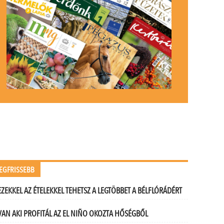
EGFRISSEBB
EZEKKEL AZ ÉTELEKKEL TEHETSZ A LEGTÖBBET A BÉLFLÓRÁDÉRT
VAN AKI PROFITÁL AZ EL NIÑO OKOZTA HŐSÉGBŐL