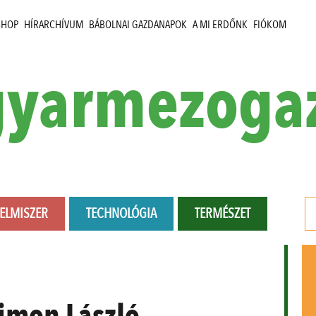
SHOP
HÍRARCHÍVUM
BÁBOLNAI GAZDANAPOK
A MI ERDŐNK
FIÓKOM
yarmezoga
LELMISZER
TECHNOLÓGIA
TERMÉSZET
Simon László