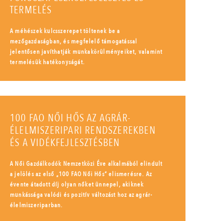
TERMELÉS
A méhészek kulcsszerepet töltenek be a
mezőgazdaságban, és megfelelő támogatással
jelentősen javíthatják munkakörülményeiket, valamint
termelésük hatékonyságát.
100 FAO NŐI HŐS AZ AGRÁR-
ÉLELMISZERIPARI RENDSZEREKBEN
ÉS A VIDÉKFEJLESZTÉSBEN
A Női Gazdálkodók Nemzetközi Éve alkalmából elindult
a jelölés az első „100 FAO Női Hős” elismerésre. Az
évente átadott díj olyan nőket ünnepel, akiknek
munkássága valódi és pozitív változást hoz az agrár-
élelmiszeriparban.