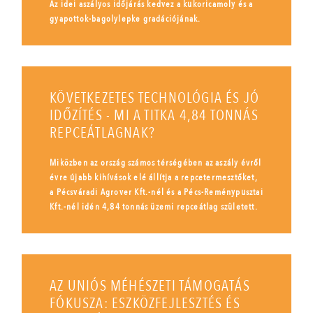
Az idei aszályos időjárás kedvez a kukoricamoly és a
gyapottok-bagolylepke gradációjának.
KÖVETKEZETES TECHNOLÓGIA ÉS JÓ
IDŐZÍTÉS - MI A TITKA 4,84 TONNÁS
REPCEÁTLAGNAK?
Miközben az ország számos térségében az aszály évről
évre újabb kihívások elé állítja a repcetermesztőket,
a Pécsváradi Agrover Kft.-nél és a Pécs-Reménypusztai
Kft.-nél idén 4,84 tonnás üzemi repceátlag született.
AZ UNIÓS MÉHÉSZETI TÁMOGATÁS
FÓKUSZA: ESZKÖZFEJLESZTÉS ÉS