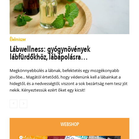
Élelmiszer
Lábwellness: gyógynövények
lábfürdőkhöz, lábápolásra…
Megkönnyebbülés a lábnak, befektetés egy mozgékonyabb
jövőbe... Magától értetődő, hogy védenünk kell a lábainkat a
hidegtől, és a nedvességtől, viszont a sok bezártság nem tesz jót
nekik. Kényeztessük ezért őket egy kicsit!
WEBSHOP