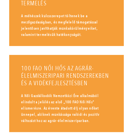
TERMELÉS
A méhészek kulcsszerepet töltenek be a
mezőgazdaságban, és megfelelő támogatással
jelentősen javíthatják munkakörülményeiket,
valamint termelésük hatékonyságát.
100 FAO NŐI HŐS AZ AGRÁR-
ÉLELMISZERIPARI RENDSZEREKBEN
ÉS A VIDÉKFEJLESZTÉSBEN
A Női Gazdálkodók Nemzetközi Éve alkalmából
elindult a jelölés az első „100 FAO Női Hős”
elismerésre. Az évente átadott díj olyan nőket
ünnepel, akiknek munkássága valódi és pozitív
változást hoz az agrár-élelmiszeriparban.