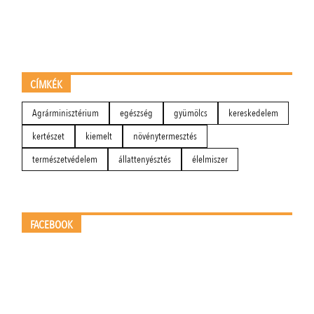
CÍMKÉK
Agrárminisztérium
egészség
gyümölcs
kereskedelem
kertészet
kiemelt
növénytermesztés
természetvédelem
állattenyésztés
élelmiszer
FACEBOOK