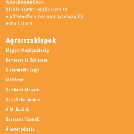
webshopunkban,
kérdés esetén kérjük írjon az
elofizetes@magyarmezogazdasag.hu
e-mail címre.
Agrárszaklapok
Magyar Mezőgazdaság
Kertészet és Szőlészet
Kistermelők Lapja
Méhészet
Kertbarát Magazin
Kerti Kalendárium
A Mi Erdőnk
Borászati Füzetek
Állattenyésztés