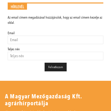
HÍRLEVÉL
Az email címem megadásával hozzájárulok, hogy az email címem kezelje az
oldal.
Email
Teljes név
A Magyar Mezőgazdaság Kft.
agrárhírportálja