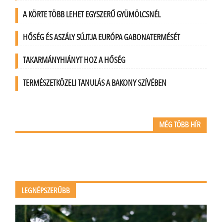
A KÖRTE TÖBB LEHET EGYSZERŰ GYÜMÖLCSNÉL
HŐSÉG ÉS ASZÁLY SÚJTJA EURÓPA GABONATERMÉSÉT
TAKARMÁNYHIÁNYT HOZ A HŐSÉG
TERMÉSZETKÖZELI TANULÁS A BAKONY SZÍVÉBEN
MÉG TÖBB HÍR
LEGNÉPSZERŰBB