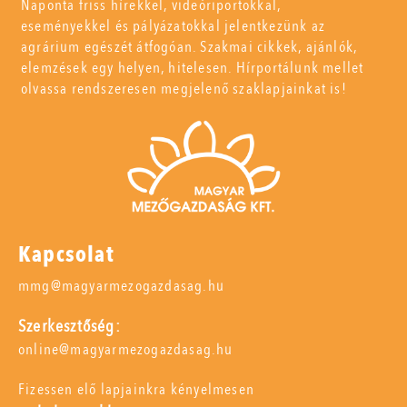
Naponta friss hírekkel, videóriportokkal,
eseményekkel és pályázatokkal jelentkezünk az
agrárium egészét átfogóan. Szakmai cikkek, ajánlók,
elemzések egy helyen, hitelesen. Hírportálunk mellet
olvassa rendszeresen megjelenő szaklapjainkat is!
Kapcsolat
mmg@magyarmezogazdasag.hu
Szerkesztőség:
online@magyarmezogazdasag.hu
Fizessen elő lapjainkra kényelmesen