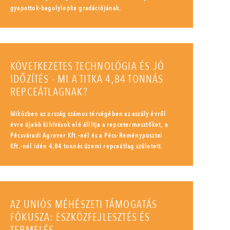
gyapottok-bagolylepke gradációjának.
KÖVETKEZETES TECHNOLÓGIA ÉS JÓ
IDŐZÍTÉS - MI A TITKA 4,84 TONNÁS
REPCEÁTLAGNAK?
Miközben az ország számos térségében az aszály évről
évre újabb kihívások elé állítja a repcetermesztőket, a
Pécsváradi Agrover Kft.-nél és a Pécs-Reménypusztai
Kft.-nél idén 4,84 tonnás üzemi repceátlag született.
AZ UNIÓS MÉHÉSZETI TÁMOGATÁS
FÓKUSZA: ESZKÖZFEJLESZTÉS ÉS