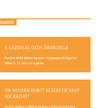
PROMÓCIÓ
A GAZDASÁG OKOS ŐRANGYALA
Reolink G450 kültéri kamera - Folyamatos felügyelet
akkor is, ha nincs ott a gazda.
ÖN HOGYAN DÖNT? VÉDEKEZIK VAGY
KOCKÁZTAT?
Az idei aszályos időjárás kedvez a kukoricamoly és a