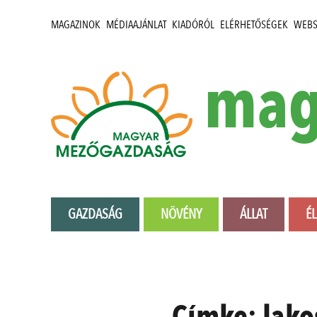
MAGAZINOK
MÉDIAAJÁNLAT
KIADÓRÓL
ELÉRHETŐSÉGEK
WEB
mag
GAZDASÁG
NÖVÉNY
ÁLLAT
É
Címke:
lako