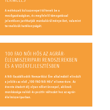
TERMELÉS
A méhészek kulcsszerepet töltenek be a
mezőgazdaságban, és megfelelő támogatással
jelentősen javíthatják munkakörülményeiket, valamint
termelésük hatékonyságát.
100 FAO NŐI HŐS AZ AGRÁR-
ÉLELMISZERIPARI RENDSZEREKBEN
ÉS A VIDÉKFEJLESZTÉSBEN
A Női Gazdálkodók Nemzetközi Éve alkalmából elindult
a jelölés az első „100 FAO Női Hős” elismerésre. Az
évente átadott díj olyan nőket ünnepel, akiknek
munkássága valódi és pozitív változást hoz az agrár-
élelmiszeriparban.