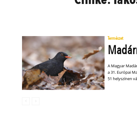
Természet
Madárm
A Magyar Madárt
a 31. Európai 
51 helyszínen vá