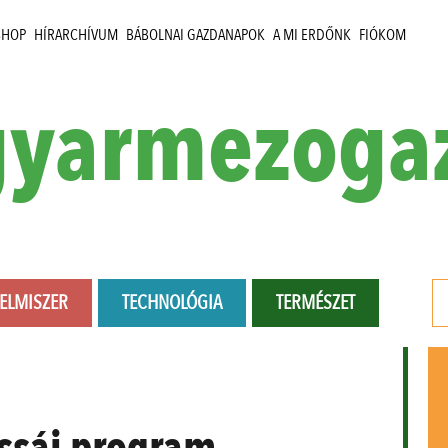
SHOP
HÍRARCHÍVUM
BÁBOLNAI GAZDANAPOK
A MI ERDŐNK
FIÓKOM
yarmezoga
LELMISZER
TECHNOLÓGIA
TERMÉSZET
ssái program