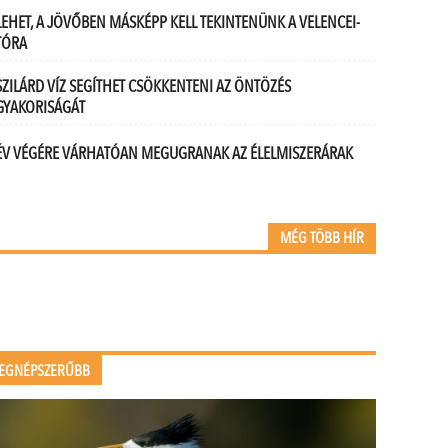
LEHET, A JÖVŐBEN MÁSKÉPP KELL TEKINTENÜNK A VELENCEI-
TÓRA
SZILÁRD VÍZ SEGÍTHET CSÖKKENTENI AZ ÖNTÖZÉS
GYAKORISÁGÁT
ÉV VÉGÉRE VÁRHATÓAN MEGUGRANAK AZ ÉLELMISZERÁRAK
MÉG TÖBB HÍR
EGNÉPSZERŰBB