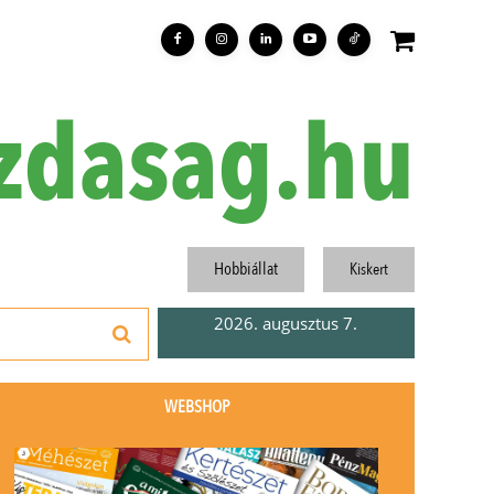
zdasag.hu
Hobbiállat
Kiskert
2026. augusztus 7.
WEBSHOP