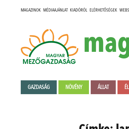
MAGAZINOK
MÉDIAAJÁNLAT
KIADÓRÓL
ELÉRHETŐSÉGEK
WEB
mag
GAZDASÁG
NÖVÉNY
ÁLLAT
É
Címke:
la