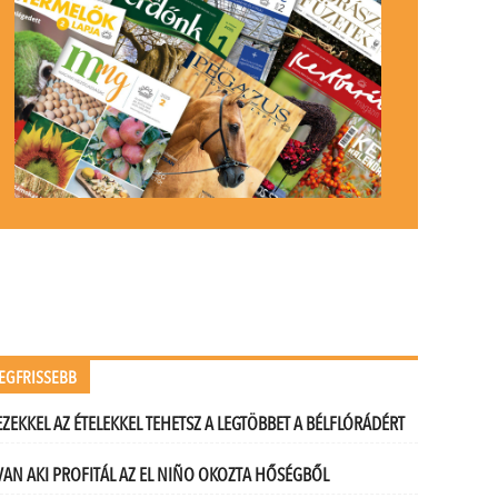
EGFRISSEBB
EZEKKEL AZ ÉTELEKKEL TEHETSZ A LEGTÖBBET A BÉLFLÓRÁDÉRT
VAN AKI PROFITÁL AZ EL NIÑO OKOZTA HŐSÉGBŐL