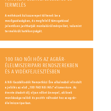
TERMELÉS
A méhészek kulcsszerepet töltenek be a
mezőgazdaságban, és megfelelő támogatással
jelentősen javíthatják munkakörülményeiket, valamint
termelésük hatékonyságát.
100 FAO NŐI HŐS AZ AGRÁR-
ÉLELMISZERIPARI RENDSZEREKBEN
ÉS A VIDÉKFEJLESZTÉSBEN
A Női Gazdálkodók Nemzetközi Éve alkalmából elindult
a jelölés az első „100 FAO Női Hős” elismerésre. Az
évente átadott díj olyan nőket ünnepel, akiknek
munkássága valódi és pozitív változást hoz az agrár-
élelmiszeriparban.