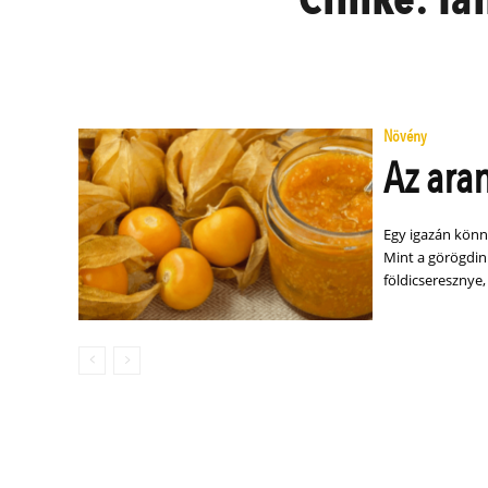
Növény
Az ara
Egy igazán könn
Mint a görögdinn
földicseresznye,