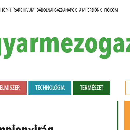
SHOP
HÍRARCHÍVUM
BÁBOLNAI GAZDANAPOK
A MI ERDŐNK
FIÓKOM
yarmezoga
LELMISZER
TECHNOLÓGIA
TERMÉSZET
mpionvirág