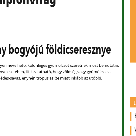
ny bogyójú földicseresznye
yen nevelhető, különleges gyümölcsöt szeretnék most bemutatni.
ye esetében, itt is vitatható, hogy zöldség vagy gyümölcs-e a
 édes-savas, enyhén trópusias íze miatt inkább az utóbbi.
L