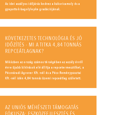
Az idei aszályos időjárás kedvez a kukoricamoly és a
gyapottok-bagolylepke gradációjának.
KÖVETKEZETES TECHNOLÓGIA ÉS JÓ
IDŐZÍTÉS - MI A TITKA 4,84 TONNÁS
REPCEÁTLAGNAK?
Miközben az ország számos térségében az aszály évről
évre újabb kihívások elé állítja a repcetermesztőket, a
Pécsváradi Agrover Kft.-nél és a Pécs-Reménypusztai
Kft.-nél idén 4,84 tonnás üzemi repceátlag született.
AZ UNIÓS MÉHÉSZETI TÁMOGATÁS
FÓKUSZA: ESZKÖZFEJLESZTÉS ÉS