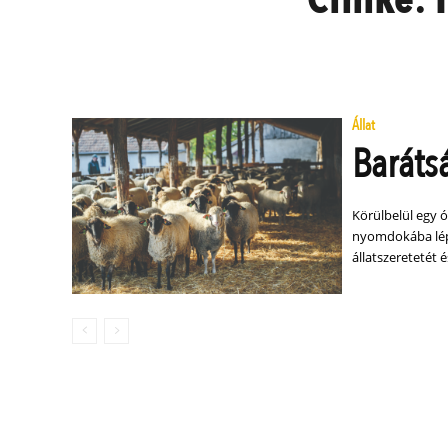
Állat
Baráts
Körülbelül egy 
nyomdokába lép
állatszeretetét