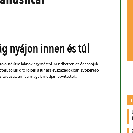
ág nyájon innen és túl
óra autóútra laknak egymástól. Mindketten az édesapjuk
tek, tőlük örökölték a juhász évszázadokban gyökerező
 és tudását, amit a maguk módján bővítettek.
L