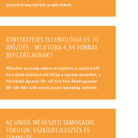
gyapottok-bagolylepke gradációjának.
KÖVETKEZETES TECHNOLÓGIA ÉS JÓ
IDŐZÍTÉS - MI A TITKA 4,84 TONNÁS
REPCEÁTLAGNAK?
Miközben az ország számos térségében az aszály évről
évre újabb kihívások elé állítja a repcetermesztőket, a
Pécsváradi Agrover Kft.-nél és a Pécs-Reménypusztai
Kft.-nél idén 4,84 tonnás üzemi repceátlag született.
AZ UNIÓS MÉHÉSZETI TÁMOGATÁS
FÓKUSZA: ESZKÖZFEJLESZTÉS ÉS