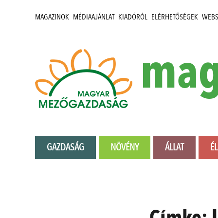
MAGAZINOK
MÉDIAAJÁNLAT
KIADÓRÓL
ELÉRHETŐSÉGEK
WEB
mag
GAZDASÁG
NÖVÉNY
ÁLLAT
É
Címke: