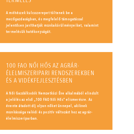
TERMELÉS
A méhészek kulcsszerepet töltenek be a
mezőgazdaságban, és megfelelő támogatással
jelentősen javíthatják munkakörülményeiket, valamint
termelésük hatékonyságát.
100 FAO NŐI HŐS AZ AGRÁR-
ÉLELMISZERIPARI RENDSZEREKBEN
ÉS A VIDÉKFEJLESZTÉSBEN
A Női Gazdálkodók Nemzetközi Éve alkalmából elindult
a jelölés az első „100 FAO Női Hős” elismerésre. Az
évente átadott díj olyan nőket ünnepel, akiknek
munkássága valódi és pozitív változást hoz az agrár-
élelmiszeriparban.