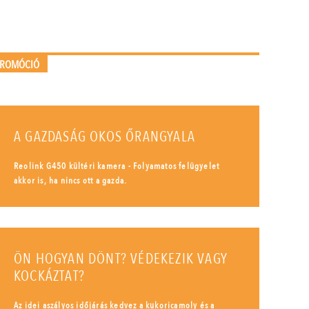
PROMÓCIÓ
A GAZDASÁG OKOS ŐRANGYALA
Reolink G450 kültéri kamera - Folyamatos felügyelet
akkor is, ha nincs ott a gazda.
ÖN HOGYAN DÖNT? VÉDEKEZIK VAGY
KOCKÁZTAT?
Az idei aszályos időjárás kedvez a kukoricamoly és a