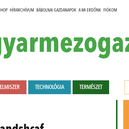
SHOP
HÍRARCHÍVUM
BÁBOLNAI GAZDANAPOK
A MI ERDŐNK
FIÓKOM
yarmezoga
LELMISZER
TECHNOLÓGIA
TERMÉSZET
landshcaf