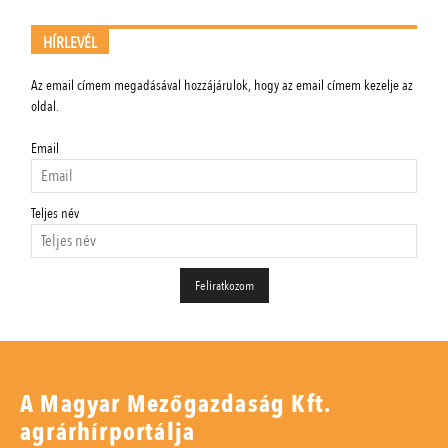
HÍRLEVÉL
Az email címem megadásával hozzájárulok, hogy az email címem kezelje az
oldal.
Email
Teljes név
A Magyar Mezőgazdaság Kft.
agrárhírportálja