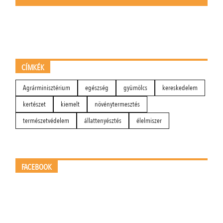
CÍMKÉK
Agrárminisztérium
egészség
gyümölcs
kereskedelem
kertészet
kiemelt
növénytermesztés
természetvédelem
állattenyésztés
élelmiszer
FACEBOOK