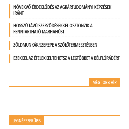
NÖVEKVŐ ÉRDEKLŐDÉS AZ AGRÁRTUDOMÁNYI KÉPZÉSEK
IRÁNT
HOSSZÚ TÁVÚ SZERZŐDÉSEKKEL ÖSZTÖNZIK A
FENNTARTHATÓ MARHAHÚST
ZÖLDMUNKÁK SZEREPE A SZŐLŐTERMESZTÉSBEN
EZEKKEL AZ ÉTELEKKEL TEHETSZ A LEGTÖBBET A BÉLFLÓRÁDÉRT
MÉG TÖBB HÍR
LEGNÉPSZERŰBB