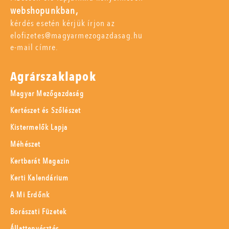
webshopunkban,
kérdés esetén kérjük írjon az
elofizetes@magyarmezogazdasag.hu
e-mail címre.
Agrárszaklapok
Magyar Mezőgazdaság
Kertészet és Szőlészet
Kistermelők Lapja
Méhészet
Kertbarát Magazin
Kerti Kalendárium
A Mi Erdőnk
Borászati Füzetek
Állattenyésztés