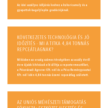
Az idei aszályos időjárás kedvez a kukoricamoly és a
gyapottok-bagolylepke gradációjának.
KÖVETKEZETES TECHNOLÓGIA ÉS JÓ
IDŐZÍTÉS - MI A TITKA 4,84 TONNÁS
REPCEÁTLAGNAK?
Miközben az ország számos térségében az aszály évről
évre újabb kihívások elé állítja a repcetermesztőket,
a Pécsváradi Agrover Kft.-nél és a Pécs-Reménypusztai
Kft.-nél idén 4,84 tonnás üzemi repceátlag született.
AZ UNIÓS MÉHÉSZETI TÁMOGATÁS