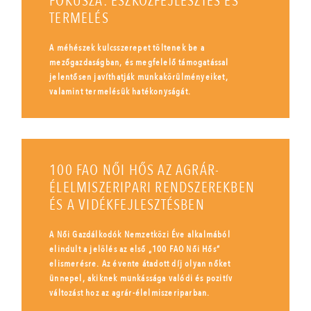
FÓKUSZA: ESZKÖZFEJLESZTÉS ÉS
TERMELÉS
A méhészek kulcsszerepet töltenek be a
mezőgazdaságban, és megfelelő támogatással
jelentősen javíthatják munkakörülményeiket,
valamint termelésük hatékonyságát.
100 FAO NŐI HŐS AZ AGRÁR-
ÉLELMISZERIPARI RENDSZEREKBEN
ÉS A VIDÉKFEJLESZTÉSBEN
A Női Gazdálkodók Nemzetközi Éve alkalmából
elindult a jelölés az első „100 FAO Női Hős”
elismerésre. Az évente átadott díj olyan nőket
ünnepel, akiknek munkássága valódi és pozitív
változást hoz az agrár-élelmiszeriparban.