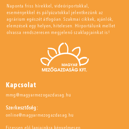
Naponta friss hírekkel, videóriportokkal,
eseményekkel és pályázatokkal jelentkezünk az
agrárium egészét átfogóan. Szakmai cikkek, ajánlók,
elemzések egy helyen, hitelesen. Hírportálunk mellet
olvassa rendszeresen megjelenő szaklapjainkat is!
Kapcsolat
mmg@magyarmezogazdasag.hu
Szerkesztőség:
online@magyarmezogazdasag.hu
Fizessen elő lapjainkra kényelmesen