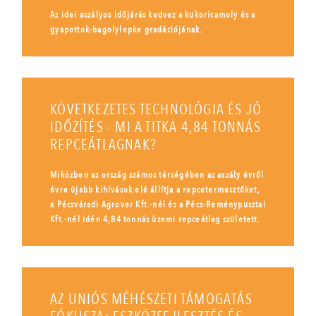
Az idei aszályos időjárás kedvez a kukoricamoly és a
gyapottok-bagolylepke gradációjának.
KÖVETKEZETES TECHNOLÓGIA ÉS JÓ
IDŐZÍTÉS - MI A TITKA 4,84 TONNÁS
REPCEÁTLAGNAK?
Miközben az ország számos térségében az aszály évről
évre újabb kihívások elé állítja a repcetermesztőket,
a Pécsváradi Agrover Kft.-nél és a Pécs-Reménypusztai
Kft.-nél idén 4,84 tonnás üzemi repceátlag született.
AZ UNIÓS MÉHÉSZETI TÁMOGATÁS