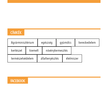
CÍMKÉK
Agrárminisztérium
egészség
gyümölcs
kereskedelem
kertészet
kiemelt
növénytermesztés
természetvédelem
állattenyésztés
élelmiszer
FACEBOOK