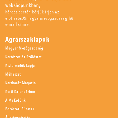
webshopunkban,
kérdés esetén kérjük írjon az
elofizetes@magyarmezogazdasag.hu
e-mail címre.
Agrárszaklapok
Magyar Mezőgazdaság
Kertészet és Szőlészet
Kistermelők Lapja
Méhészet
Kertbarát Magazin
Kerti Kalendárium
A Mi Erdőnk
Borászati Füzetek
Állattenyésztés