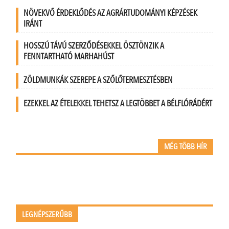
NÖVEKVŐ ÉRDEKLŐDÉS AZ AGRÁRTUDOMÁNYI KÉPZÉSEK
IRÁNT
HOSSZÚ TÁVÚ SZERZŐDÉSEKKEL ÖSZTÖNZIK A
FENNTARTHATÓ MARHAHÚST
ZÖLDMUNKÁK SZEREPE A SZŐLŐTERMESZTÉSBEN
EZEKKEL AZ ÉTELEKKEL TEHETSZ A LEGTÖBBET A BÉLFLÓRÁDÉRT
MÉG TÖBB HÍR
LEGNÉPSZERŰBB