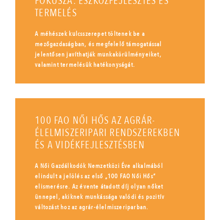
FÓKUSZA: ESZKÖZFEJLESZTÉS ÉS
TERMELÉS
A méhészek kulcsszerepet töltenek be a
mezőgazdaságban, és megfelelő támogatással
jelentősen javíthatják munkakörülményeiket,
valamint termelésük hatékonyságát.
100 FAO NŐI HŐS AZ AGRÁR-
ÉLELMISZERIPARI RENDSZEREKBEN
ÉS A VIDÉKFEJLESZTÉSBEN
A Női Gazdálkodók Nemzetközi Éve alkalmából
elindult a jelölés az első „100 FAO Női Hős”
elismerésre. Az évente átadott díj olyan nőket
ünnepel, akiknek munkássága valódi és pozitív
változást hoz az agrár-élelmiszeriparban.