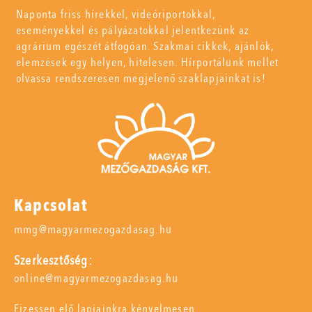
Naponta friss hírekkel, videóriportokkal,
eseményekkel és pályázatokkal jelentkezünk az
agrárium egészét átfogóan. Szakmai cikkek, ajánlók,
elemzések egy helyen, hitelesen. Hírportálunk mellet
olvassa rendszeresen megjelenő szaklapjainkat is!
Kapcsolat
mmg@magyarmezogazdasag.hu
Szerkesztőség:
online@magyarmezogazdasag.hu
Fizessen elő lapjainkra kényelmesen