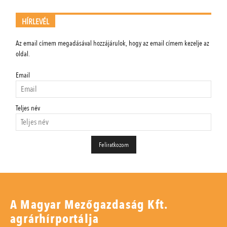
HÍRLEVÉL
Az email címem megadásával hozzájárulok, hogy az email címem kezelje az
oldal.
Email
Teljes név
A Magyar Mezőgazdaság Kft.
agrárhírportálja