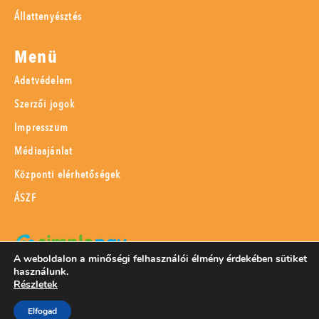
Állattenyésztés
Menü
Adatvédelem
Szerzői jogok
Impresszum
Médiaajánlat
Központi elérhetőségek
ÁSZF
A weboldalon a minőségi felhasználói élmény érdekében sütiket
használunk.
SimplePay adattovábbítási nyilatkozat
Részletek
Elfogad
© 2023 Magyar Mezőgazdaság Kft.