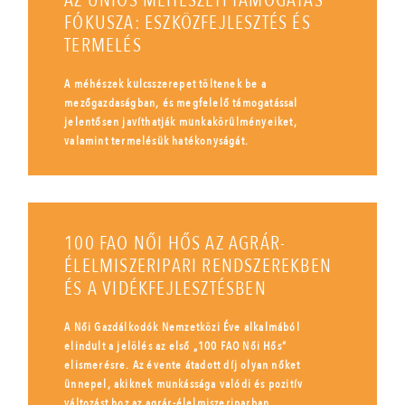
AZ UNIÓS MÉHÉSZETI TÁMOGATÁS
FÓKUSZA: ESZKÖZFEJLESZTÉS ÉS
TERMELÉS
A méhészek kulcsszerepet töltenek be a
mezőgazdaságban, és megfelelő támogatással
jelentősen javíthatják munkakörülményeiket,
valamint termelésük hatékonyságát.
100 FAO NŐI HŐS AZ AGRÁR-
ÉLELMISZERIPARI RENDSZEREKBEN
ÉS A VIDÉKFEJLESZTÉSBEN
A Női Gazdálkodók Nemzetközi Éve alkalmából
elindult a jelölés az első „100 FAO Női Hős”
elismerésre. Az évente átadott díj olyan nőket
ünnepel, akiknek munkássága valódi és pozitív
változást hoz az agrár-élelmiszeriparban.