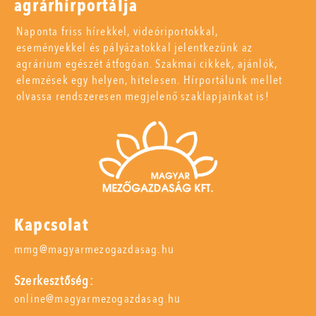
agrárhírportálja
Naponta friss hírekkel, videóriportokkal,
eseményekkel és pályázatokkal jelentkezünk az
agrárium egészét átfogóan. Szakmai cikkek, ajánlók,
elemzések egy helyen, hitelesen. Hírportálunk mellet
olvassa rendszeresen megjelenő szaklapjainkat is!
Kapcsolat
mmg@magyarmezogazdasag.hu
Szerkesztőség:
online@magyarmezogazdasag.hu