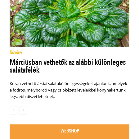
Növény
Márciusban vethetők az alábbi különleges
salátafélék
Korán vethető ázsiai salátakülönlegességeket ajánlunk, amelyek
a fodros, mélybordó vagy csipkézett leveleikkel konyhakertünk
legszebb díszei lehetnek.
WEBSHOP