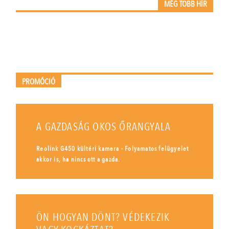
MÉG TÖBB HÍR
PROMÓCIÓ
A GAZDASÁG OKOS ŐRANGYALA
Reolink G450 kültéri kamera - Folyamatos felügyelet
akkor is, ha nincs ott a gazda.
ÖN HOGYAN DÖNT? VÉDEKEZIK