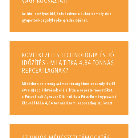
VAGY KOCKÁZTAT?
Az idei aszályos időjárás kedvez a kukoricamoly és a
gyapottok-bagolylepke gradációjának.
KÖVETKEZETES TECHNOLÓGIA ÉS JÓ
IDŐZÍTÉS - MI A TITKA 4,84 TONNÁS
REPCEÁTLAGNAK?
Miközben az ország számos térségében az aszály évről
évre újabb kihívások elé állítja a repcetermesztőket,
a Pécsváradi Agrover Kft.-nél és a Pécs-Reménypusztai
Kft.-nél idén 4,84 tonnás üzemi repceátlag született.