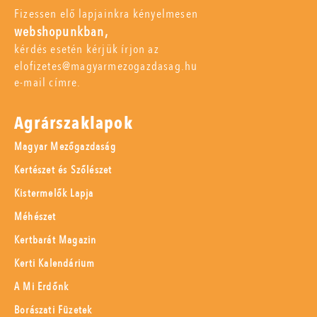
Fizessen elő lapjainkra kényelmesen
webshopunkban,
kérdés esetén kérjük írjon az
elofizetes@magyarmezogazdasag.hu
e-mail címre.
Agrárszaklapok
Magyar Mezőgazdaság
Kertészet és Szőlészet
Kistermelők Lapja
Méhészet
Kertbarát Magazin
Kerti Kalendárium
A Mi Erdőnk
Borászati Füzetek