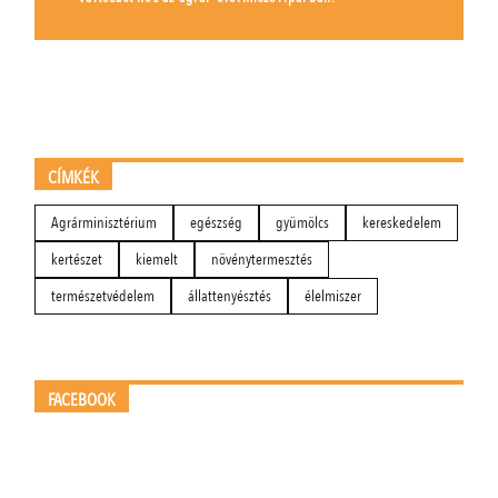
CÍMKÉK
Agrárminisztérium
egészség
gyümölcs
kereskedelem
kertészet
kiemelt
növénytermesztés
természetvédelem
állattenyésztés
élelmiszer
FACEBOOK