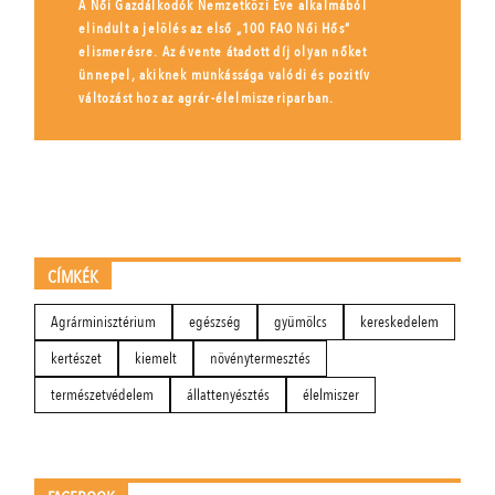
A Női Gazdálkodók Nemzetközi Éve alkalmából
elindult a jelölés az első „100 FAO Női Hős”
elismerésre. Az évente átadott díj olyan nőket
ünnepel, akiknek munkássága valódi és pozitív
változást hoz az agrár-élelmiszeriparban.
CÍMKÉK
Agrárminisztérium
egészség
gyümölcs
kereskedelem
kertészet
kiemelt
növénytermesztés
természetvédelem
állattenyésztés
élelmiszer