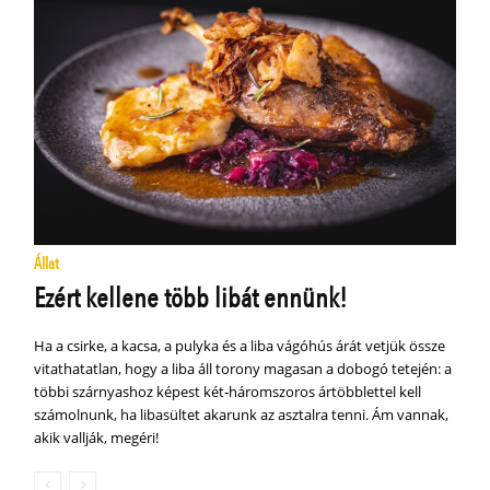
Állat
Ezért kellene több libát ennünk!
Ha a csirke, a kacsa, a pulyka és a liba vágóhús árát vetjük össze
vitathatatlan, hogy a liba áll torony magasan a dobogó tetején: a
többi szárnyashoz képest két-háromszoros ártöbblettel kell
számolnunk, ha libasültet akarunk az asztalra tenni. Ám vannak,
akik vallják, megéri!