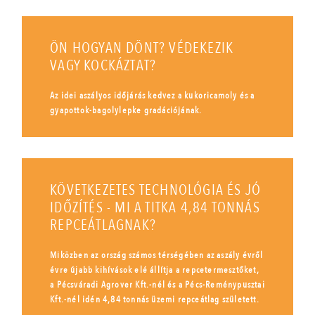
ÖN HOGYAN DÖNT? VÉDEKEZIK
VAGY KOCKÁZTAT?
Az idei aszályos időjárás kedvez a kukoricamoly és a
gyapottok-bagolylepke gradációjának.
KÖVETKEZETES TECHNOLÓGIA ÉS JÓ
IDŐZÍTÉS - MI A TITKA 4,84 TONNÁS
REPCEÁTLAGNAK?
Miközben az ország számos térségében az aszály évről
évre újabb kihívások elé állítja a repcetermesztőket,
a Pécsváradi Agrover Kft.-nél és a Pécs-Reménypusztai
Kft.-nél idén 4,84 tonnás üzemi repceátlag született.