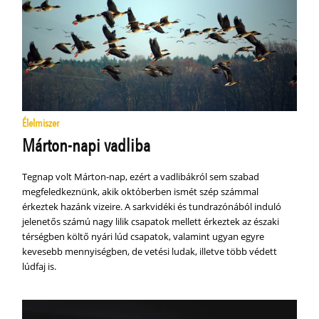
Élelmiszer
Márton-napi vadliba
Tegnap volt Márton-nap, ezért a vadlibákról sem szabad
megfeledkeznünk, akik októberben ismét szép számmal
érkeztek hazánk vizeire. A sarkvidéki és tundrazónából induló
jelenetős számú nagy lilik csapatok mellett érkeztek az északi
térségben költő nyári lúd csapatok, valamint ugyan egyre
kevesebb mennyiségben, de vetési ludak, illetve több védett
lúdfaj is.