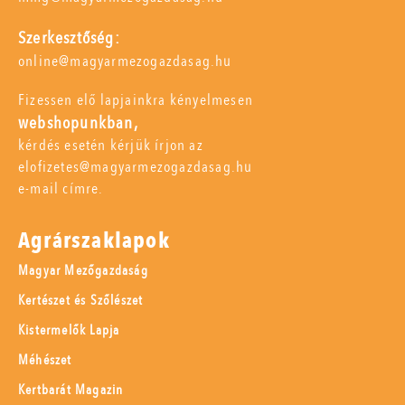
Szerkesztőség:
online@magyarmezogazdasag.hu
Fizessen elő lapjainkra kényelmesen
webshopunkban,
kérdés esetén kérjük írjon az
elofizetes@magyarmezogazdasag.hu
e-mail címre.
Agrárszaklapok
Magyar Mezőgazdaság
Kertészet és Szőlészet
Kistermelők Lapja
Méhészet
Kertbarát Magazin