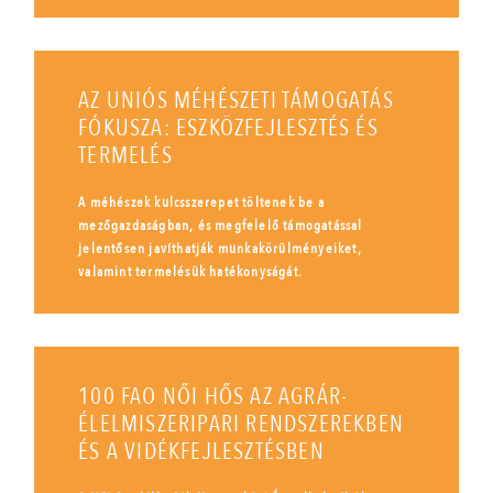
AZ UNIÓS MÉHÉSZETI TÁMOGATÁS
FÓKUSZA: ESZKÖZFEJLESZTÉS ÉS
TERMELÉS
A méhészek kulcsszerepet töltenek be a
mezőgazdaságban, és megfelelő támogatással
jelentősen javíthatják munkakörülményeiket,
valamint termelésük hatékonyságát.
100 FAO NŐI HŐS AZ AGRÁR-
ÉLELMISZERIPARI RENDSZEREKBEN
ÉS A VIDÉKFEJLESZTÉSBEN