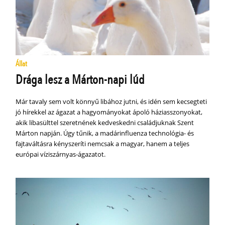
Állat
Drága lesz a Márton-napi lúd
Már tavaly sem volt könnyű libához jutni, és idén sem kecsegteti
jó hírekkel az ágazat a hagyományokat ápoló háziasszonyokat,
akik libasülttel szeretnének kedveskedni családjuknak Szent
Márton napján. Úgy tűnik, a madárinfluenza technológia- és
fajtaváltásra kényszeríti nemcsak a magyar, hanem a teljes
európai víziszárnyas-ágazatot.