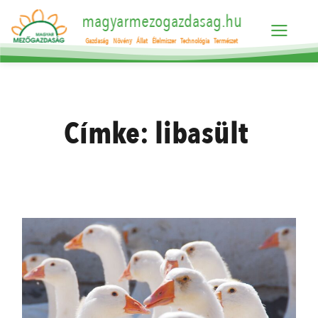
magyarmezogazdasag.hu
Gazdaság
Növény
Állat
Élelmiszer
Technológia
Természet
Címke:
libasült