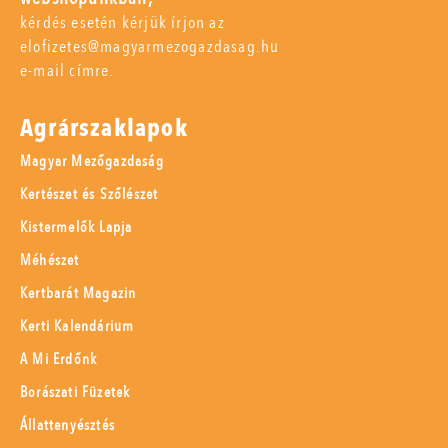
kérdés esetén kérjük írjon az
elofizetes@magyarmezogazdasag.hu
e-mail címre.
Agrárszaklapok
Magyar Mezőgazdaság
Kertészet és Szőlészet
Kistermelők Lapja
Méhészet
Kertbarát Magazin
Kerti Kalendárium
A Mi Erdőnk
Borászati Füzetek
Állattenyésztés