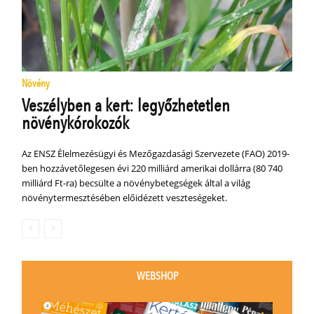
Növény
Veszélyben a kert: legyőzhetetlen
növénykórokozók
Az ENSZ Élelmezésügyi és Mezőgazdasági Szervezete (FAO) 2019-
ben hozzávetőlegesen évi 220 milliárd amerikai dollárra (80 740
milliárd Ft-ra) becsülte a növénybetegségek által a világ
növénytermesztésében előidézett veszteségeket.
WEBSHOP