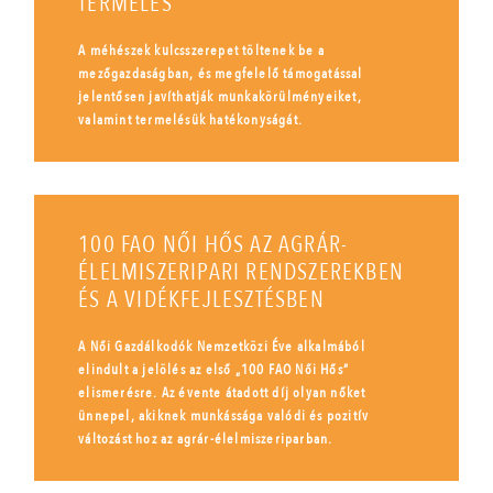
TERMELÉS
A méhészek kulcsszerepet töltenek be a
mezőgazdaságban, és megfelelő támogatással
jelentősen javíthatják munkakörülményeiket,
valamint termelésük hatékonyságát.
100 FAO NŐI HŐS AZ AGRÁR-
ÉLELMISZERIPARI RENDSZEREKBEN
ÉS A VIDÉKFEJLESZTÉSBEN
A Női Gazdálkodók Nemzetközi Éve alkalmából
elindult a jelölés az első „100 FAO Női Hős”
elismerésre. Az évente átadott díj olyan nőket
ünnepel, akiknek munkássága valódi és pozitív
változást hoz az agrár-élelmiszeriparban.