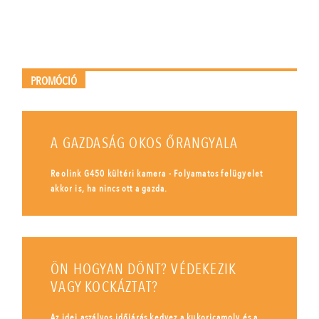
PROMÓCIÓ
A GAZDASÁG OKOS ŐRANGYALA
Reolink G450 kültéri kamera - Folyamatos felügyelet
akkor is, ha nincs ott a gazda.
ÖN HOGYAN DÖNT? VÉDEKEZIK
VAGY KOCKÁZTAT?
Az idei aszályos időjárás kedvez a kukoricamoly és a