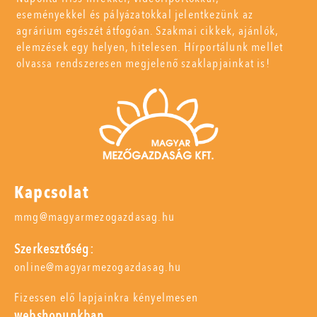
eseményekkel és pályázatokkal jelentkezünk az
agrárium egészét átfogóan. Szakmai cikkek, ajánlók,
elemzések egy helyen, hitelesen. Hírportálunk mellet
olvassa rendszeresen megjelenő szaklapjainkat is!
Kapcsolat
mmg@magyarmezogazdasag.hu
Szerkesztőség:
online@magyarmezogazdasag.hu
Fizessen elő lapjainkra kényelmesen
webshopunkban,