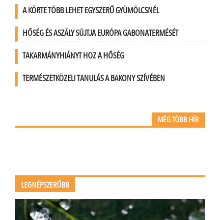
A KÖRTE TÖBB LEHET EGYSZERŰ GYÜMÖLCSNÉL
HŐSÉG ÉS ASZÁLY SÚJTJA EURÓPA GABONATERMÉSÉT
TAKARMÁNYHIÁNYT HOZ A HŐSÉG
TERMÉSZETKÖZELI TANULÁS A BAKONY SZÍVÉBEN
MÉG TÖBB HÍR
LEGNÉPSZERŰBB