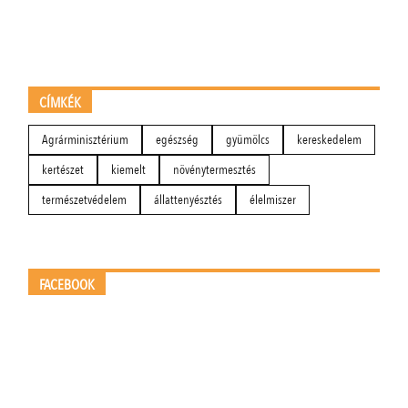
CÍMKÉK
Agrárminisztérium
egészség
gyümölcs
kereskedelem
kertészet
kiemelt
növénytermesztés
természetvédelem
állattenyésztés
élelmiszer
FACEBOOK