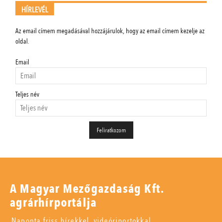
HÍRLEVÉL
Az email címem megadásával hozzájárulok, hogy az email címem kezelje az
oldal.
Email
Teljes név
A Magyar Mezőgazdaság Kft.
agrárhírportálja
Naponta friss hírekkel, videóriportokkal,