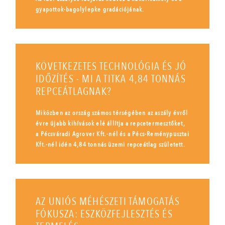
gyapottok-bagolylepke gradációjának.
KÖVETKEZETES TECHNOLÓGIA ÉS JÓ
IDŐZÍTÉS - MI A TITKA 4,84 TONNÁS
REPCEÁTLAGNAK?
Miközben az ország számos térségében az aszály évről
évre újabb kihívások elé állítja a repcetermesztőket,
a Pécsváradi Agrover Kft.-nél és a Pécs-Reménypusztai
Kft.-nél idén 4,84 tonnás üzemi repceátlag született.
AZ UNIÓS MÉHÉSZETI TÁMOGATÁS
FÓKUSZA: ESZKÖZFEJLESZTÉS ÉS