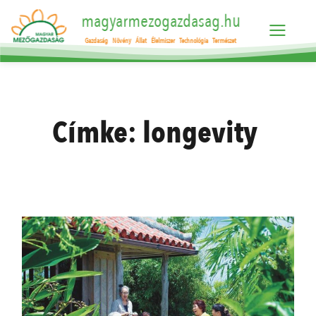
magyarmezogazdasag.hu
Gazdaság
Növény
Állat
Élelmiszer
Technológia
Természet
Címke:
longevity