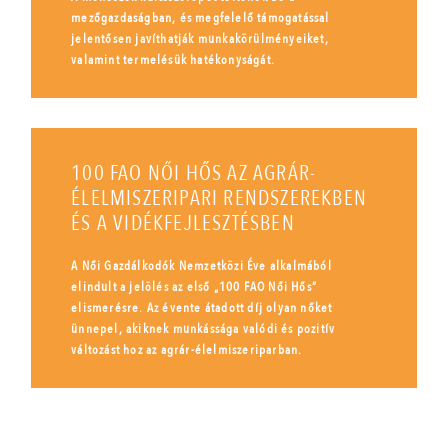
mezőgazdaságban, és megfelelő támogatással
jelentősen javíthatják munkakörülményeiket,
valamint termelésük hatékonyságát.
100 FAO NŐI HŐS AZ AGRÁR-
ÉLELMISZERIPARI RENDSZEREKBEN
ÉS A VIDÉKFEJLESZTÉSBEN
A Női Gazdálkodók Nemzetközi Éve alkalmából
elindult a jelölés az első „100 FAO Női Hős”
elismerésre. Az évente átadott díj olyan nőket
ünnepel, akiknek munkássága valódi és pozitív
változást hoz az agrár-élelmiszeriparban.