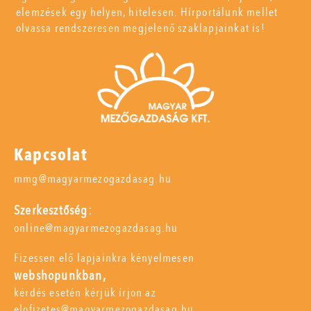
elemzések egy helyen, hitelesen. Hírportálunk mellet
olvassa rendszeresen megjelenő szaklapjainkat is!
Kapcsolat
mmg@magyarmezogazdasag.hu
Szerkesztőség:
online@magyarmezogazdasag.hu
Fizessen elő lapjainkra kényelmesen
webshopunkban,
kérdés esetén kérjük írjon az
elofizetes@magyarmezogazdasag.hu