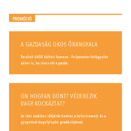
PROMÓCIÓ
A GAZDASÁG OKOS ŐRANGYALA
Reolink G450 kültéri kamera - Folyamatos felügyelet
akkor is, ha nincs ott a gazda.
ÖN HOGYAN DÖNT? VÉDEKEZIK
VAGY KOCKÁZTAT?
Az idei aszályos időjárás kedvez a kukoricamoly és a
gyapottok-bagolylepke gradációjának.