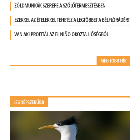
ZÖLDMUNKÁK SZEREPE A SZŐLŐTERMESZTÉSBEN
EZEKKEL AZ ÉTELEKKEL TEHETSZ A LEGTÖBBET A BÉLFLÓRÁDÉRT
VAN AKI PROFITÁL AZ EL NIÑO OKOZTA HŐSÉGBŐL
MÉG TÖBB HÍR
LEGNÉPSZERŰBB