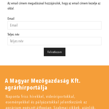
Az email címem megadásával hozzájárulok, hogy az email címem kezelje az
oldal.
Email
Teljes név
A Magyar Mezőgazdaság Kft.
agrárhírportálja
Naponta friss hírekkel, videóriportokkal,
eseményekkel és pályázatokkal jelentkezünk az
agrárium egészét átfogóan. Szakmai cikkek, ajánlók,