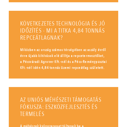
KÖVETKEZETES TECHNOLÓGIA ÉS JÓ
IDŐZÍTÉS - MI A TITKA 4,84 TONNÁS
REPCEÁTLAGNAK?
Miközben az ország számos térségében az aszály évről
évre újabb kihívások elé állítja a repcetermesztőket,
a Pécsváradi Agrover Kft.-nél és a Pécs-Reménypusztai
Kft.-nél idén 4,84 tonnás üzemi repceátlag született.
AZ UNIÓS MÉHÉSZETI TÁMOGATÁS
FÓKUSZA: ESZKÖZFEJLESZTÉS ÉS
TERMELÉS
A méhészek kulcsszerepet töltenek be a