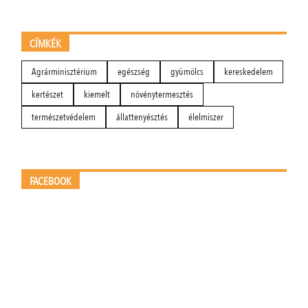
CÍMKÉK
Agrárminisztérium
egészség
gyümölcs
kereskedelem
kertészet
kiemelt
növénytermesztés
természetvédelem
állattenyésztés
élelmiszer
FACEBOOK