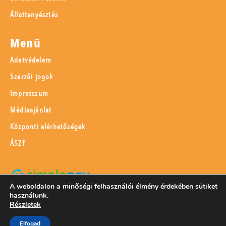
Állattenyésztés
Menü
Adatvédelem
Szerzői jogok
Impresszum
Médiaajánlat
Központi elérhetőségek
ÁSZF
A weboldalon a minőségi felhasználói élmény érdekében sütiket
használunk.
SimplePay adattovábbítási nyilatkozat
Részletek
Elfogad