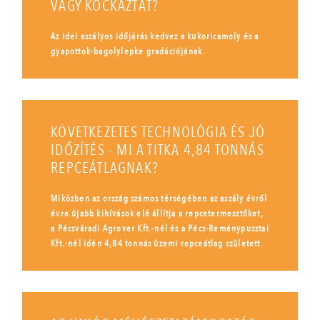
VAGY KOCKÁZTAT?
Az idei aszályos időjárás kedvez a kukoricamoly és a
gyapottok-bagolylepke gradációjának.
KÖVETKEZETES TECHNOLÓGIA ÉS JÓ
IDŐZÍTÉS - MI A TITKA 4,84 TONNÁS
REPCEÁTLAGNAK?
Miközben az ország számos térségében az aszály évről
évre újabb kihívások elé állítja a repcetermesztőket,
a Pécsváradi Agrover Kft.-nél és a Pécs-Reménypusztai
Kft.-nél idén 4,84 tonnás üzemi repceátlag született.