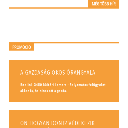
MÉG TÖBB HÍR
PROMÓCIÓ
A GAZDASÁG OKOS ŐRANGYALA
Reolink G450 kültéri kamera - Folyamatos felügyelet
akkor is, ha nincs ott a gazda.
ÖN HOGYAN DÖNT? VÉDEKEZIK