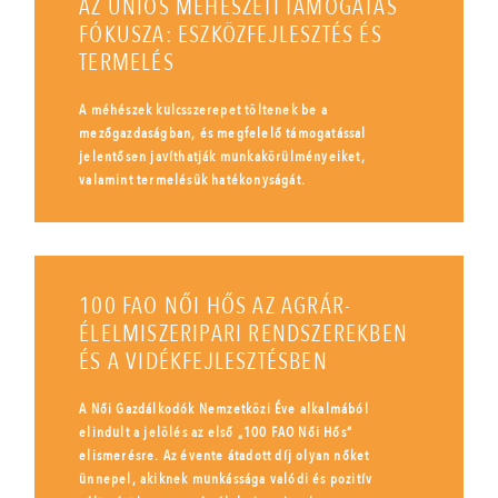
AZ UNIÓS MÉHÉSZETI TÁMOGATÁS
FÓKUSZA: ESZKÖZFEJLESZTÉS ÉS
TERMELÉS
A méhészek kulcsszerepet töltenek be a
mezőgazdaságban, és megfelelő támogatással
jelentősen javíthatják munkakörülményeiket,
valamint termelésük hatékonyságát.
100 FAO NŐI HŐS AZ AGRÁR-
ÉLELMISZERIPARI RENDSZEREKBEN
ÉS A VIDÉKFEJLESZTÉSBEN
A Női Gazdálkodók Nemzetközi Éve alkalmából
elindult a jelölés az első „100 FAO Női Hős”
elismerésre. Az évente átadott díj olyan nőket
ünnepel, akiknek munkássága valódi és pozitív