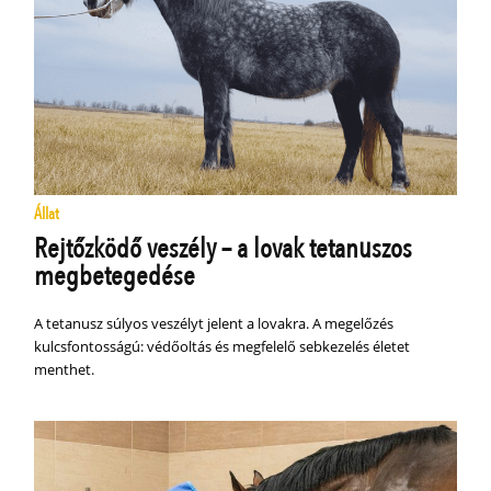
Állat
Rejtőzködő veszély – a lovak tetanuszos
megbetegedése
A tetanusz súlyos veszélyt jelent a lovakra. A megelőzés
kulcsfontosságú: védőoltás és megfelelő sebkezelés életet
menthet.