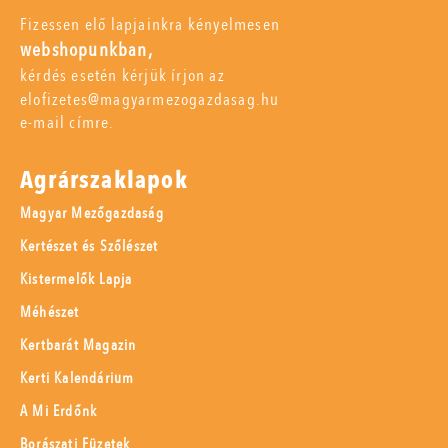
Fizessen elő lapjainkra kényelmesen
webshopunkban,
kérdés esetén kérjük írjon az
elofizetes@magyarmezogazdasag.hu
e-mail címre.
Agrárszaklapok
Magyar Mezőgazdaság
Kertészet és Szőlészet
Kistermelők Lapja
Méhészet
Kertbarát Magazin
Kerti Kalendárium
A Mi Erdőnk
Borászati Füzetek