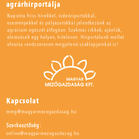
agrárhírportálja
Naponta friss hírekkel, videóriportokkal,
eseményekkel és pályázatokkal jelentkezünk az
agrárium egészét átfogóan. Szakmai cikkek, ajánlók,
elemzések egy helyen, hitelesen. Hírportálunk mellet
olvassa rendszeresen megjelenő szaklapjainkat is!
Kapcsolat
mmg@magyarmezogazdasag.hu
Szerkesztőség:
online@magyarmezogazdasag.hu