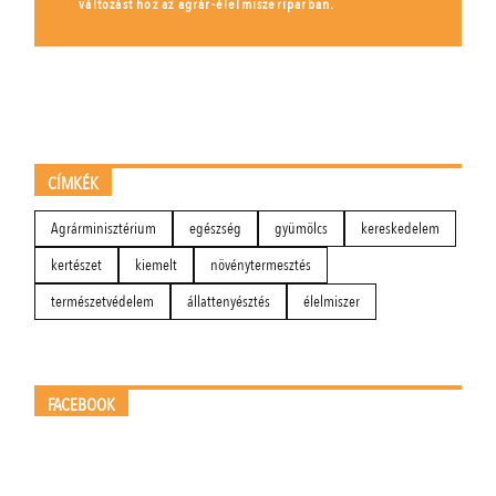
változást hoz az agrár-élelmiszeriparban.
CÍMKÉK
Agrárminisztérium
egészség
gyümölcs
kereskedelem
kertészet
kiemelt
növénytermesztés
természetvédelem
állattenyésztés
élelmiszer
FACEBOOK