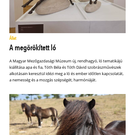
Állat
A megörökített ló
A Magyar Mezőgazdasági Múzeum új, rendhagyó, ló tematikájú
kiállítása apa és fia, Tóth Béla és Tóth Dávid szobrászművészek
alkotásain keresztül idézi meg a ló és ember időtlen kapcsolatát,
a nemesség és a mozgás szépségét, harmóniáját.