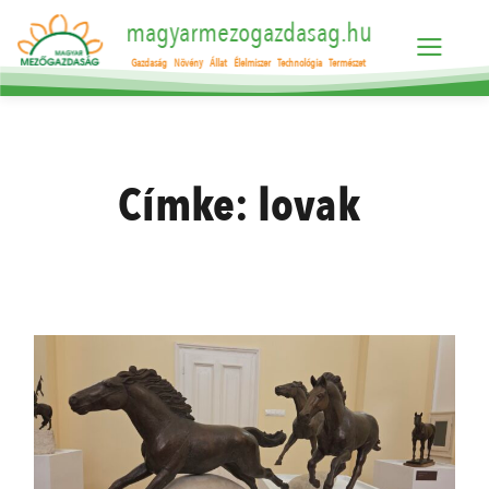
magyarmezogazdasag.hu
Gazdaság
Növény
Állat
Élelmiszer
Technológia
Természet
Címke:
lovak