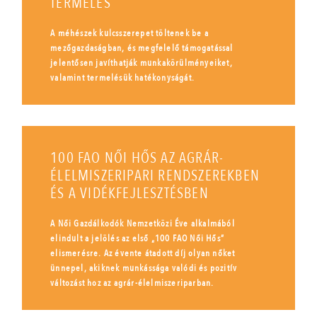
TERMELÉS
A méhészek kulcsszerepet töltenek be a
mezőgazdaságban, és megfelelő támogatással
jelentősen javíthatják munkakörülményeiket,
valamint termelésük hatékonyságát.
100 FAO NŐI HŐS AZ AGRÁR-
ÉLELMISZERIPARI RENDSZEREKBEN
ÉS A VIDÉKFEJLESZTÉSBEN
A Női Gazdálkodók Nemzetközi Éve alkalmából
elindult a jelölés az első „100 FAO Női Hős”
elismerésre. Az évente átadott díj olyan nőket
ünnepel, akiknek munkássága valódi és pozitív
változást hoz az agrár-élelmiszeriparban.