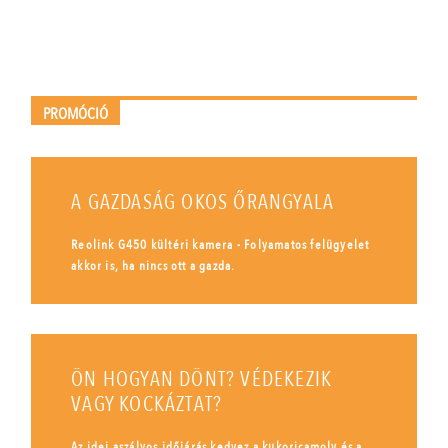
PROMÓCIÓ
A GAZDASÁG OKOS ŐRANGYALA
Reolink G450 kültéri kamera - Folyamatos felügyelet
akkor is, ha nincs ott a gazda.
ÖN HOGYAN DÖNT? VÉDEKEZIK
VAGY KOCKÁZTAT?
Az idei aszályos időjárás kedvez a kukoricamoly és a