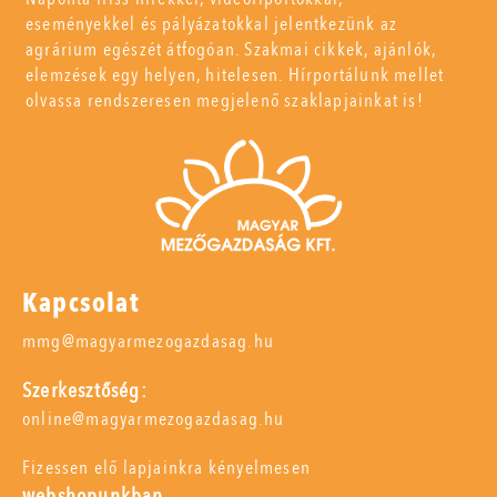
eseményekkel és pályázatokkal jelentkezünk az
agrárium egészét átfogóan. Szakmai cikkek, ajánlók,
elemzések egy helyen, hitelesen. Hírportálunk mellet
olvassa rendszeresen megjelenő szaklapjainkat is!
Kapcsolat
mmg@magyarmezogazdasag.hu
Szerkesztőség:
online@magyarmezogazdasag.hu
Fizessen elő lapjainkra kényelmesen
webshopunkban,