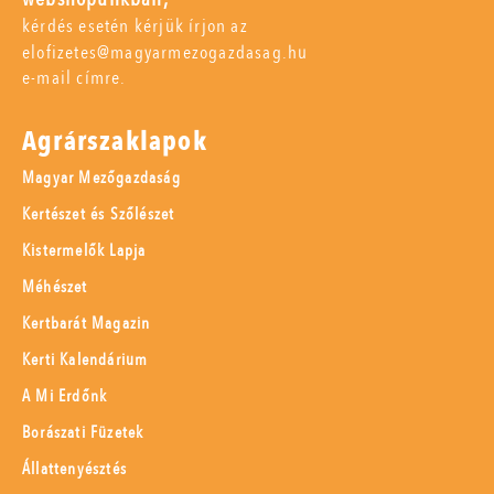
kérdés esetén kérjük írjon az
elofizetes@magyarmezogazdasag.hu
e-mail címre.
Agrárszaklapok
Magyar Mezőgazdaság
Kertészet és Szőlészet
Kistermelők Lapja
Méhészet
Kertbarát Magazin
Kerti Kalendárium
A Mi Erdőnk
Borászati Füzetek
Állattenyésztés