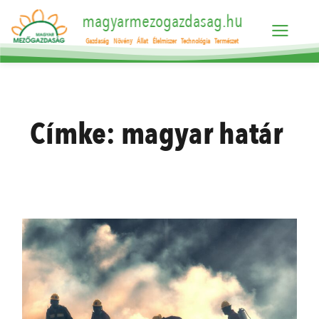
magyarmezogazdasag.hu
Gazdaság
Növény
Állat
Élelmiszer
Technológia
Természet
Címke:
magyar határ