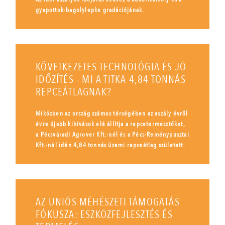
gyapottok-bagolylepke gradációjának.
KÖVETKEZETES TECHNOLÓGIA ÉS JÓ
IDŐZÍTÉS - MI A TITKA 4,84 TONNÁS
REPCEÁTLAGNAK?
Miközben az ország számos térségében az aszály évről
évre újabb kihívások elé állítja a repcetermesztőket,
a Pécsváradi Agrover Kft.-nél és a Pécs-Reménypusztai
Kft.-nél idén 4,84 tonnás üzemi repceátlag született.
AZ UNIÓS MÉHÉSZETI TÁMOGATÁS
FÓKUSZA: ESZKÖZFEJLESZTÉS ÉS