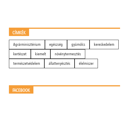
CÍMKÉK
Agrárminisztérium
egészség
gyümölcs
kereskedelem
kertészet
kiemelt
növénytermesztés
természetvédelem
állattenyésztés
élelmiszer
FACEBOOK