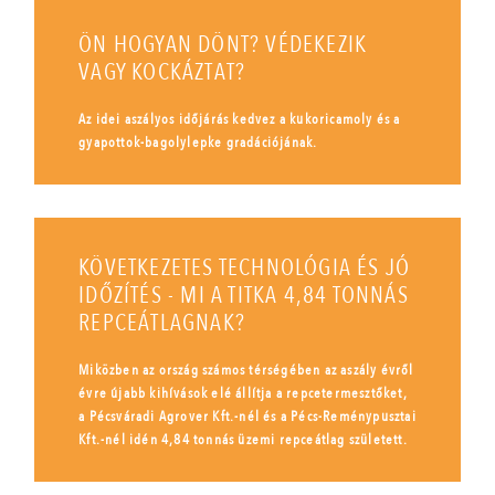
ÖN HOGYAN DÖNT? VÉDEKEZIK
VAGY KOCKÁZTAT?
Az idei aszályos időjárás kedvez a kukoricamoly és a
gyapottok-bagolylepke gradációjának.
KÖVETKEZETES TECHNOLÓGIA ÉS JÓ
IDŐZÍTÉS - MI A TITKA 4,84 TONNÁS
REPCEÁTLAGNAK?
Miközben az ország számos térségében az aszály évről
évre újabb kihívások elé állítja a repcetermesztőket,
a Pécsváradi Agrover Kft.-nél és a Pécs-Reménypusztai
Kft.-nél idén 4,84 tonnás üzemi repceátlag született.