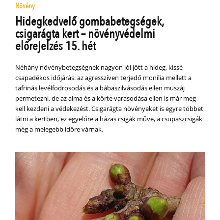
Növény
Hidegkedvelő gombabetegségek,
csigarágta kert – növényvédelmi
előrejelzés 15. hét
Néhány növénybetegségnek nagyon jól jött a hideg, kissé
csapadékos időjárás: az agresszíven terjedő monília mellett a
tafrinás levélfodrosodás és a bábaszilvásodás ellen muszáj
permetezni, de az alma és a körte varasodása ellen is már meg
kell kezdeni a védekezést. Csigarágta növényeket is egyre többet
látni a kertben, ez egyelőre a házas csigák műve, a csupaszcsigák
még a melegebb időre várnak.