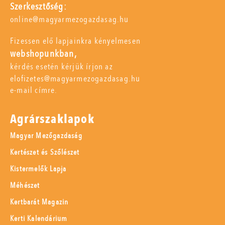
Szerkesztőség:
online@magyarmezogazdasag.hu
Fizessen elő lapjainkra kényelmesen
webshopunkban,
kérdés esetén kérjük írjon az
elofizetes@magyarmezogazdasag.hu
e-mail címre.
Agrárszaklapok
Magyar Mezőgazdaság
Kertészet és Szőlészet
Kistermelők Lapja
Méhészet
Kertbarát Magazin
Kerti Kalendárium