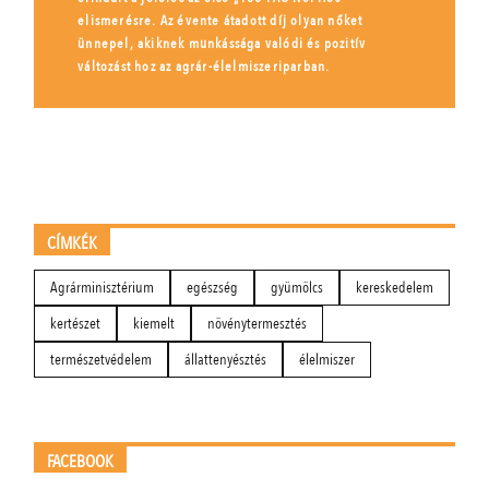
elismerésre. Az évente átadott díj olyan nőket
ünnepel, akiknek munkássága valódi és pozitív
változást hoz az agrár-élelmiszeriparban.
CÍMKÉK
Agrárminisztérium
egészség
gyümölcs
kereskedelem
kertészet
kiemelt
növénytermesztés
természetvédelem
állattenyésztés
élelmiszer
FACEBOOK