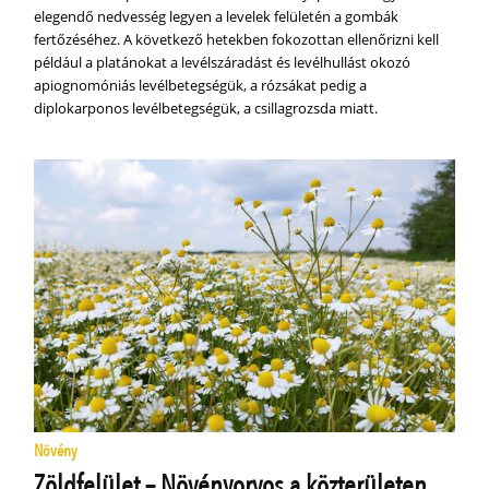
elegendő nedvesség legyen a levelek felületén a gombák
fertőzéséhez. A következő hetekben fokozottan ellenőrizni kell
például a platánokat a levélszáradást és levélhullást okozó
apiognomóniás levélbetegségük, a rózsákat pedig a
diplokarponos levélbetegségük, a csillagrozsda miatt.
Növény
Zöldfelület – Növényorvos a közterületen