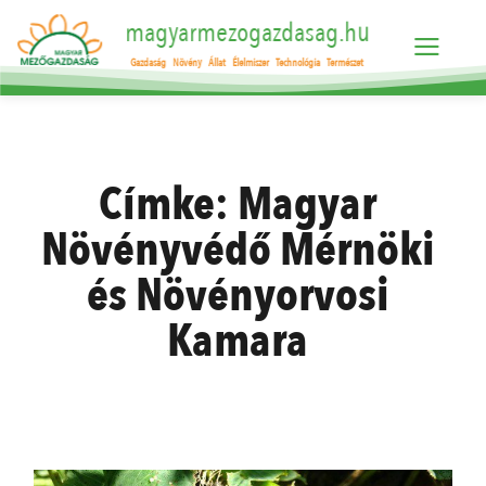
magyarmezogazdasag.hu
Gazdaság
Növény
Állat
Élelmiszer
Technológia
Természet
Címke:
Magyar
Növényvédő Mérnöki
és Növényorvosi
Kamara