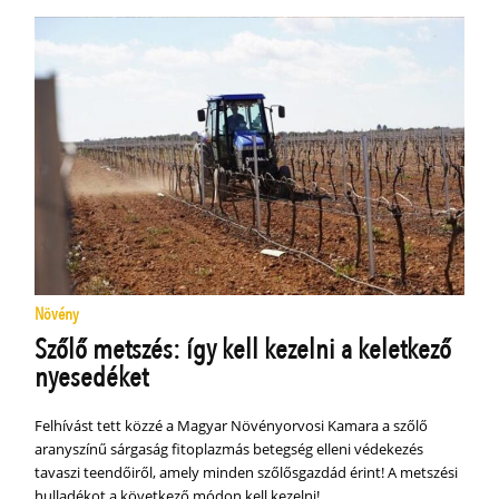
Növény
Szőlő metszés: így kell kezelni a keletkező
nyesedéket
Felhívást tett közzé a Magyar Növényorvosi Kamara a szőlő
aranyszínű sárgaság fitoplazmás betegség elleni védekezés
tavaszi teendőiről, amely minden szőlősgazdád érint! A metszési
hulladékot a következő módon kell kezelni!