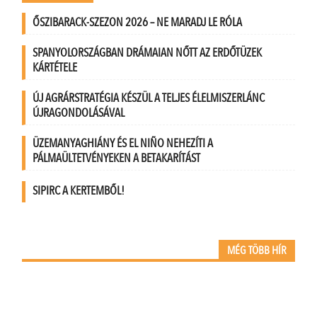
ŐSZIBARACK-SZEZON 2026 – NE MARADJ LE RÓLA
SPANYOLORSZÁGBAN DRÁMAIAN NŐTT AZ ERDŐTÜZEK
KÁRTÉTELE
ÚJ AGRÁRSTRATÉGIA KÉSZÜL A TELJES ÉLELMISZERLÁNC
ÚJRAGONDOLÁSÁVAL
ÜZEMANYAGHIÁNY ÉS EL NIÑO NEHEZÍTI A
PÁLMAÜLTETVÉNYEKEN A BETAKARÍTÁST
SIPIRC A KERTEMBŐL!
MÉG TÖBB HÍR