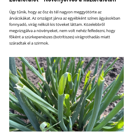
Úgy tűnik, hogy az ősz és tél nagyon meggyötörte az
árvácskákat. Az országot járva az egyébként színes ágyásokban
fonnyadó, virág nélküli kis töveket láttam. Közelebbről
megvizsgálva a növényeket, nem volt nehéz felfedezni, hogy
főként a szürkepenészes (botrítiszes) virágrothadás miatt
száradtak el a szirmok.