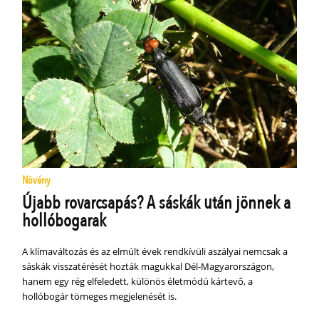
Növény
Újabb rovarcsapás? A sáskák után jönnek a
hollóbogarak
A klímaváltozás és az elmúlt évek rendkívüli aszályai nemcsak a
sáskák visszatérését hozták magukkal Dél-Magyarországon,
hanem egy rég elfeledett, különös életmódú kártevő, a
hollóbogár tömeges megjelenését is.