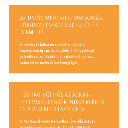
AZ UNIÓS MÉHÉSZETI TÁMOGATÁS
FÓKUSZA: ESZKÖZFEJLESZTÉS ÉS
TERMELÉS
A méhészek kulcsszerepet töltenek be a
mezőgazdaságban, és megfelelő támogatással
jelentősen javíthatják munkakörülményeiket,
valamint termelésük hatékonyságát.
100 FAO NŐI HŐS AZ AGRÁR-
ÉLELMISZERIPARI RENDSZEREKBEN
ÉS A VIDÉKFEJLESZTÉSBEN
A Női Gazdálkodók Nemzetközi Éve alkalmából
elindult a jelölés az első „100 FAO Női Hős”