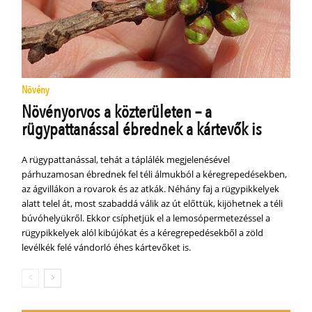
Növény
Növényorvos a közterületen – a
rügypattanással ébrednek a kártevők is
A rügypattanással, tehát a táplálék megjelenésével
párhuzamosan ébrednek fel téli álmukból a kéregrepedésekben,
az ágvillákon a rovarok és az atkák. Néhány faj a rügypikkelyek
alatt telel át, most szabaddá válik az út előttük, kijöhetnek a téli
búvóhelyükről. Ekkor csíphetjük el a lemosópermetezéssel a
rügypikkelyek alól kibújókat és a kéregrepedésekből a zöld
levélkék felé vándorló éhes kártevőket is.