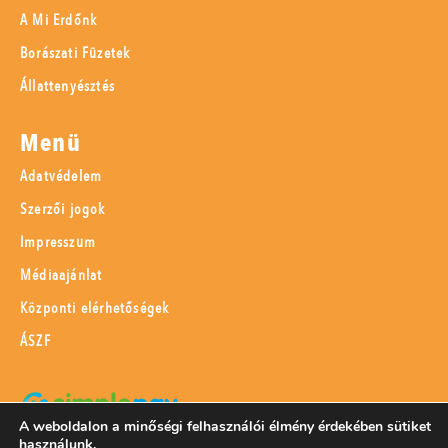
A Mi Erdőnk
Borászati Füzetek
Állattenyésztés
Menü
Adatvédelem
Szerzői jogok
Impresszum
Médiaajánlat
Központi elérhetőségek
ÁSZF
A weboldalon a minőségi felhasználói élmény érdekében sütiket
használunk.