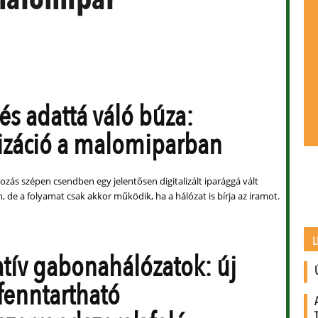
 és adattá váló búza:
lizáció a malomiparban
zás szépen csendben egy jelentősen digitalizált iparággá vált
de a folyamat csak akkor működik, ha a hálózat is bírja az iramot.
L
atív gabonahálózatok: új
 fenntartható