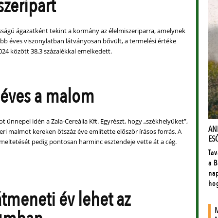
szeripart
osságú ágazatként tekint a kormány az élelmiszeriparra, amelynek
öbb éves viszonylatban látványosan bővült, a termelési értéke
024 között 38,3 százalékkal emelkedett.
 éves a malom
t ünnepel idén a Zala-Cereália Kft. Egyrészt, hogy „székhelyüket”,
ri malmot kereken ötszáz éve említette először írásos forrás. A
meltetését pedig pontosan harminc esztendeje vette át a cég.
tmeneti év lehet az