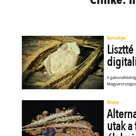
Technológia
Lisztté
digita
A gabonafeldolgo
Magyarországon, 
Növény
Altern
utak a