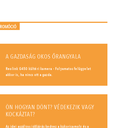
PROMÓCIÓ
A GAZDASÁG OKOS ŐRANGYALA
Reolink G450 kültéri kamera - Folyamatos felügyelet
akkor is, ha nincs ott a gazda.
ÖN HOGYAN DÖNT? VÉDEKEZIK VAGY
KOCKÁZTAT?
Az idei aszályos időjárás kedvez a kukoricamoly és a