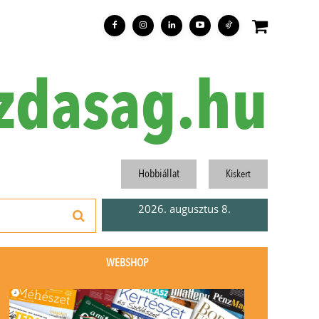
zdasag.hu
Hobbiállat
Kiskert
2026. augusztus 8.
WEBSHOP