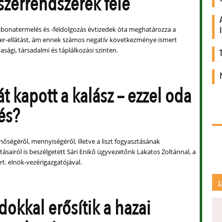
szerrendszerek felé
gabonatermelés és -feldolgozás évtizedek óta meghatározza a
szer-ellátást, ám ennek számos negatív következménye ismert
asági, társadalmi és táplálkozási szinten.
t kapott a kalász – ezzel oda
és?
nőségéről, mennyiségéről, illetve a liszt fogyasztásának
ásairól is beszélgetett Sári Enikő ügyvezetőnk Lakatos Zoltánnal, a
t. elnök-vezérigazgatójával.
L
dokkal erősítik a hazai