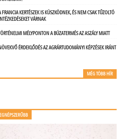
A FRANCIA KERTÉSZEK IS KÜSZKÖDNEK, ÉS NEM CSAK TŰZOLTÓ
INTÉZKEDÉSEKET VÁRNAK
TÖRTÉNELMI MÉLYPONTON A BÚZATERMÉS AZ ASZÁLY MIATT
NÖVEKVŐ ÉRDEKLŐDÉS AZ AGRÁRTUDOMÁNYI KÉPZÉSEK IRÁNT
MÉG TÖBB HÍR
EGNÉPSZERŰBB