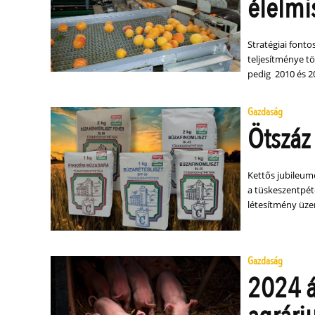
élelmi
Stratégiai font
teljesítménye t
pedig 2010 és 2
Gazdaság
Ötszáz
Kettős jubileumo
a tüskeszentpéte
létesítmény üze
Gazdaság
2024 á