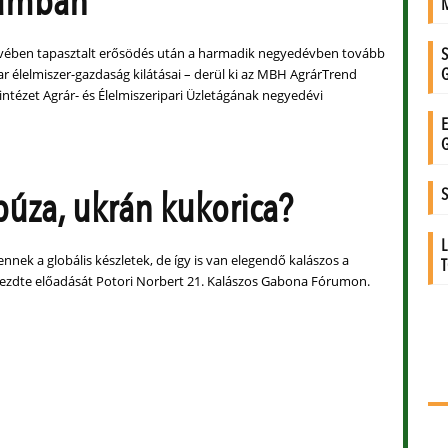
iumban
 évében tapasztalt erősödés után a harmadik negyedévben tovább
r élelmiszer-gazdaság kilátásai – derül ki az MBH AgrárTrend
lintézet Agrár- és Élelmiszeripari Üzletágának negyedévi
búza, ukrán kukorica?
nnek a globális készletek, de így is van elegendő kalászos a
kezdte előadását Potori Norbert 21. Kalászos Gabona Fórumon.