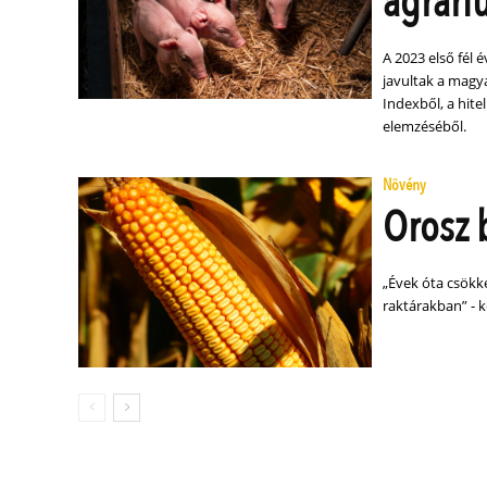
agrár
A 2023 első fél
javultak a magya
Indexből, a hite
elemzéséből.
Növény
Orosz 
„Évek óta csökke
raktárakban” - 