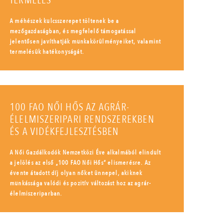
TERMELÉS
A méhészek kulcsszerepet töltenek be a
mezőgazdaságban, és megfelelő támogatással
jelentősen javíthatják munkakörülményeiket, valamint
termelésük hatékonyságát.
100 FAO NŐI HŐS AZ AGRÁR-
ÉLELMISZERIPARI RENDSZEREKBEN
ÉS A VIDÉKFEJLESZTÉSBEN
A Női Gazdálkodók Nemzetközi Éve alkalmából elindult
a jelölés az első „100 FAO Női Hős” elismerésre. Az
évente átadott díj olyan nőket ünnepel, akiknek
munkássága valódi és pozitív változást hoz az agrár-
élelmiszeriparban.