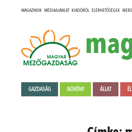
MAGAZINOK
MÉDIAAJÁNLAT
KIADÓRÓL
ELÉRHETŐSÉGEK
WEB
mag
GAZDASÁG
NÖVÉNY
ÁLLAT
É
Címke:
m