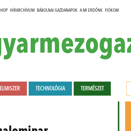
SHOP
HÍRARCHÍVUM
BÁBOLNAI GAZDANAPOK
A MI ERDŐNK
FIÓKOM
yarmezoga
LELMISZER
TECHNOLÓGIA
TERMÉSZET
alomipar