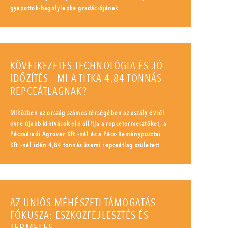
gyapottok-bagolylepke gradációjának.
KÖVETKEZETES TECHNOLÓGIA ÉS JÓ
IDŐZÍTÉS - MI A TITKA 4,84 TONNÁS
REPCEÁTLAGNAK?
Miközben az ország számos térségében az aszály évről
évre újabb kihívások elé állítja a repcetermesztőket, a
Pécsváradi Agrover Kft.-nél és a Pécs-Reménypusztai
Kft.-nél idén 4,84 tonnás üzemi repceátlag született.
AZ UNIÓS MÉHÉSZETI TÁMOGATÁS
FÓKUSZA: ESZKÖZFEJLESZTÉS ÉS