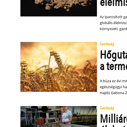
élelmi
Az iparosított 
globális élelmi
környezeti, gazd
Gazdaság
Hőgutá
a term
A búza ez évi mi
egészségügyi hat
Hajdú Gabona Zr
Gazdaság
Milliár