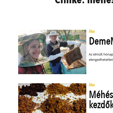
Állat
DemeMé
Az elmúlt hónap
elengedhetetle
Állat
Méhész
kezdők