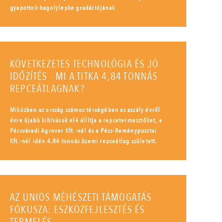
gyapottok-bagolylepke gradációjának.
KÖVETKEZETES TECHNOLÓGIA ÉS JÓ
IDŐZÍTÉS - MI A TITKA 4,84 TONNÁS
REPCEÁTLAGNAK?
Miközben az ország számos térségében az aszály évről
évre újabb kihívások elé állítja a repcetermesztőket, a
Pécsváradi Agrover Kft.-nél és a Pécs-Reménypusztai
Kft.-nél idén 4,84 tonnás üzemi repceátlag született.
AZ UNIÓS MÉHÉSZETI TÁMOGATÁS
FÓKUSZA: ESZKÖZFEJLESZTÉS ÉS