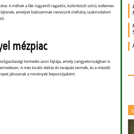
tése: A méhek a fák rügyeiről ragadós, különböző színű, kellemes
gyűjtenek, amelyet balzsamnak nevezünk (néhány szakirodalom
i).
yel mézpiac
zőgazdasági termelés azon fajtája, amely Lengyelországban is
ermelésen. A méz kiváló diétás és terápiás termék, és a mézelő
epet játszanak a növények beporzójaként.
L