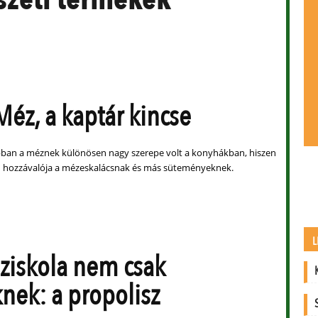
z, a kaptár kincse
ban a méznek különösen nagy szerepe volt a konyhákban, hiszen
n hozzávalója a mézeskalácsnak és más süteményeknek.
L
iskola nem csak
nek: a propolisz