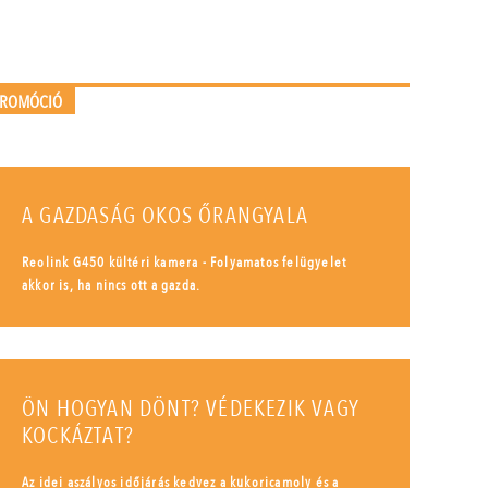
PROMÓCIÓ
A GAZDASÁG OKOS ŐRANGYALA
Reolink G450 kültéri kamera - Folyamatos felügyelet
akkor is, ha nincs ott a gazda.
ÖN HOGYAN DÖNT? VÉDEKEZIK VAGY
KOCKÁZTAT?
Az idei aszályos időjárás kedvez a kukoricamoly és a