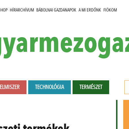
SHOP
HÍRARCHÍVUM
BÁBOLNAI GAZDANAPOK
A MI ERDŐNK
FIÓKOM
yarmezoga
LELMISZER
TECHNOLÓGIA
TERMÉSZET
zeti termékek