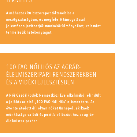
TERMELÉS
A méhészek kulcsszerepet töltenek be a
mezőgazdaságban, és megfelelő támogatással
jelentősen javíthatják munkakörülményeiket, valamint
termelésük hatékonyságát.
100 FAO NŐI HŐS AZ AGRÁR-
ÉLELMISZERIPARI RENDSZEREKBEN
ÉS A VIDÉKFEJLESZTÉSBEN
A Női Gazdálkodók Nemzetközi Éve alkalmából elindult
a jelölés az első „100 FAO Női Hős” elismerésre. Az
évente átadott díj olyan nőket ünnepel, akiknek
munkássága valódi és pozitív változást hoz az agrár-
élelmiszeriparban.