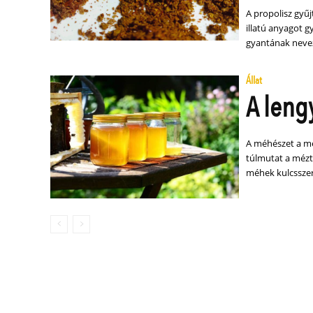
A propolisz gyűj
illatú anyagot 
gyantának nevez
Állat
A leng
A méhészet a me
túlmutat a mézt
méhek kulcsszer