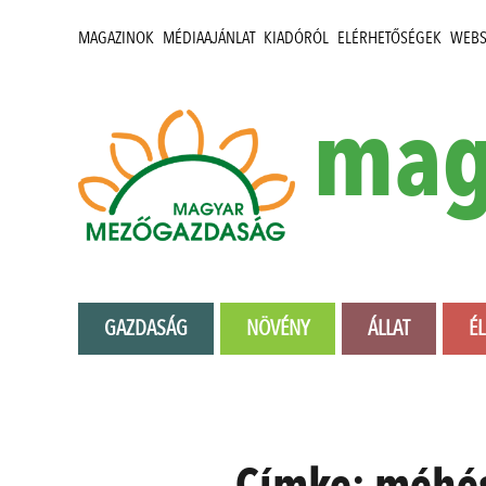
MAGAZINOK
MÉDIAAJÁNLAT
KIADÓRÓL
ELÉRHETŐSÉGEK
WEB
mag
GAZDASÁG
NÖVÉNY
ÁLLAT
É
Címke:
méhés