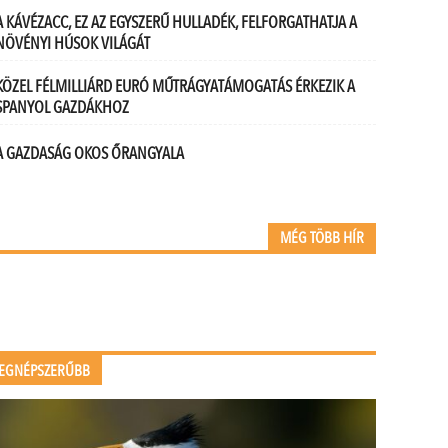
A KÁVÉZACC, EZ AZ EGYSZERŰ HULLADÉK, FELFORGATHATJA A
NÖVÉNYI HÚSOK VILÁGÁT
KÖZEL FÉLMILLIÁRD EURÓ MŰTRÁGYATÁMOGATÁS ÉRKEZIK A
SPANYOL GAZDÁKHOZ
A GAZDASÁG OKOS ŐRANGYALA
MÉG TÖBB HÍR
EGNÉPSZERŰBB