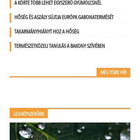
A KÖRTE TÖBB LEHET EGYSZERŰ GYÜMÖLCSNÉL
HŐSÉG ÉS ASZÁLY SÚJTJA EURÓPA GABONATERMÉSÉT
TAKARMÁNYHIÁNYT HOZ A HŐSÉG
TERMÉSZETKÖZELI TANULÁS A BAKONY SZÍVÉBEN
MÉG TÖBB HÍR
LEGNÉPSZERŰBB