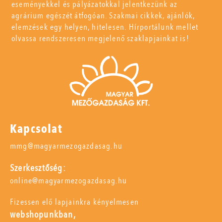
eseményekkel és pályázatokkal jelentkezünk az
agrárium egészét átfogóan. Szakmai cikkek, ajánlók,
elemzések egy helyen, hitelesen. Hírportálunk mellet
olvassa rendszeresen megjelenő szaklapjainkat is!
Kapcsolat
mmg@magyarmezogazdasag.hu
Szerkesztőség:
online@magyarmezogazdasag.hu
Fizessen elő lapjainkra kényelmesen
webshopunkban,