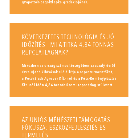
gyapottok-bagolylepke gradációjának.
KÖVETKEZETES TECHNOLÓGIA ÉS JÓ
IDŐZÍTÉS - MI A TITKA 4,84 TONNÁS
REPCEÁTLAGNAK?
Miközben az ország számos térségében az aszály évről
évre újabb kihívások elé állítja a repcetermesztőket,
a Pécsváradi Agrover Kft.-nél és a Pécs-Reménypusztai
Kft.-nél idén 4,84 tonnás üzemi repceátlag született.
AZ UNIÓS MÉHÉSZETI TÁMOGATÁS
FÓKUSZA: ESZKÖZFEJLESZTÉS ÉS
TERMELÉS