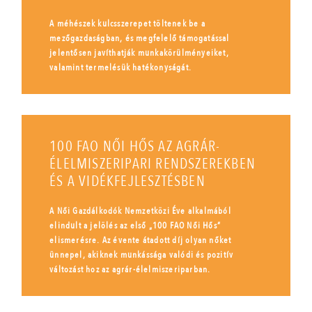
A méhészek kulcsszerepet töltenek be a
mezőgazdaságban, és megfelelő támogatással
jelentősen javíthatják munkakörülményeiket,
valamint termelésük hatékonyságát.
100 FAO NŐI HŐS AZ AGRÁR-
ÉLELMISZERIPARI RENDSZEREKBEN
ÉS A VIDÉKFEJLESZTÉSBEN
A Női Gazdálkodók Nemzetközi Éve alkalmából
elindult a jelölés az első „100 FAO Női Hős”
elismerésre. Az évente átadott díj olyan nőket
ünnepel, akiknek munkássága valódi és pozitív
változást hoz az agrár-élelmiszeriparban.