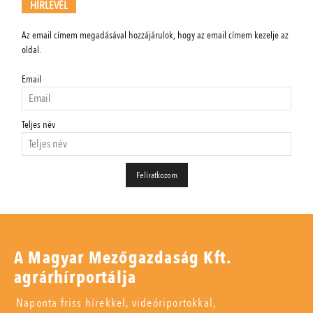
HÍRLEVÉL
Az email címem megadásával hozzájárulok, hogy az email címem kezelje az
oldal.
Email
Teljes név
A Magyar Mezőgazdaság Kft.
agrárhírportálja
Naponta friss hírekkel, videóriportokkal,