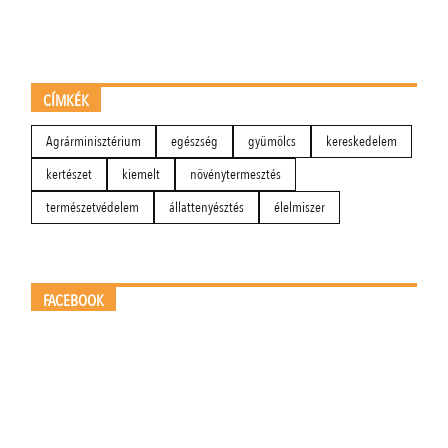
CÍMKÉK
Agrárminisztérium
egészség
gyümölcs
kereskedelem
kertészet
kiemelt
növénytermesztés
természetvédelem
állattenyésztés
élelmiszer
FACEBOOK