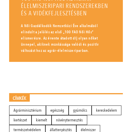
ÉLELMISZERIPARI RENDSZEREKBEN
ÉS A VIDÉKFEJLESZTÉSBEN
A Női Gazdálkodók Nemzetközi Éve alkalmából
elindult a jelölés az első „100 FAO Női Hős”
elismerésre. Az évente átadott díj olyan nőket
ünnepel, akiknek munkássága valódi és pozitív
változást hoz az agrár-élelmiszeriparban.
CÍMKÉK
Agrárminisztérium
egészség
gyümölcs
kereskedelem
kertészet
kiemelt
növénytermesztés
természetvédelem
állattenyésztés
élelmiszer