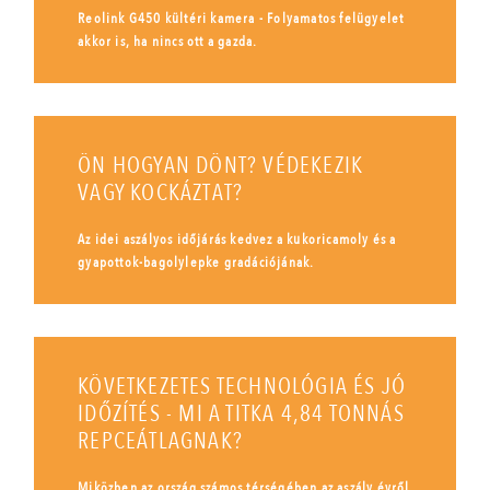
Reolink G450 kültéri kamera - Folyamatos felügyelet
akkor is, ha nincs ott a gazda.
ÖN HOGYAN DÖNT? VÉDEKEZIK
VAGY KOCKÁZTAT?
Az idei aszályos időjárás kedvez a kukoricamoly és a
gyapottok-bagolylepke gradációjának.
KÖVETKEZETES TECHNOLÓGIA ÉS JÓ
IDŐZÍTÉS - MI A TITKA 4,84 TONNÁS
REPCEÁTLAGNAK?
Miközben az ország számos térségében az aszály évről