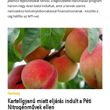
jelentős fejlesztéseket tervez, a legközelebbi beruházási program
három-négy éven belül indulhat, amit a tervek szerint
nemzetközi kötvénykibocsátással finanszíroznának - közölte a
cég hétfőn az MTI-vel.
Gazdaság
Kartellgyanú miatt eljárás indult a Péti
Nitrogénművek ellen