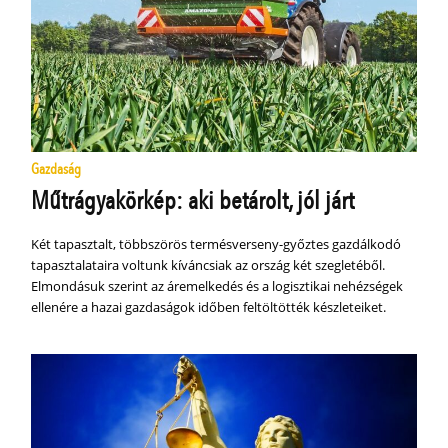
Gazdaság
Műtrágyakörkép: aki betárolt, jól járt
Két tapasztalt, többszörös termésverseny-győztes gazdálkodó
tapasztalataira voltunk kíváncsiak az ország két szegletéből.
Elmondásuk szerint az áremelkedés és a logisztikai nehézségek
ellenére a hazai gazdaságok időben feltöltötték készleteiket.