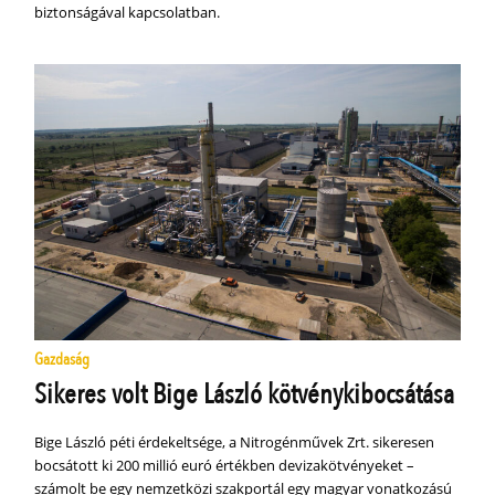
biztonságával kapcsolatban.
Gazdaság
Sikeres volt Bige László kötvénykibocsátása
Bige László péti érdekeltsége, a Nitrogénművek Zrt. sikeresen
bocsátott ki 200 millió euró értékben devizakötvényeket –
számolt be egy nemzetközi szakportál egy magyar vonatkozású