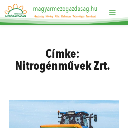
magyarmezogazdasag.hu
Gazdaság
Növény
Állat
Élelmiszer
Technológia
Természet
Címke:
Nitrogénművek Zrt.