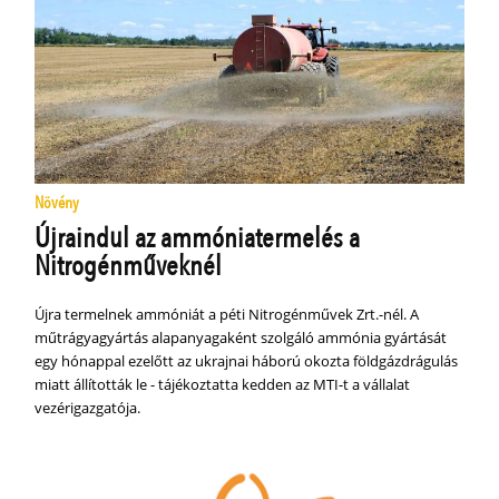
Növény
Újraindul az ammóniatermelés a
Nitrogénműveknél
Újra termelnek ammóniát a péti Nitrogénművek Zrt.-nél. A
műtrágyagyártás alapanyagaként szolgáló ammónia gyártását
egy hónappal ezelőtt az ukrajnai háború okozta földgázdrágulás
miatt állították le - tájékoztatta kedden az MTI-t a vállalat
vezérigazgatója.