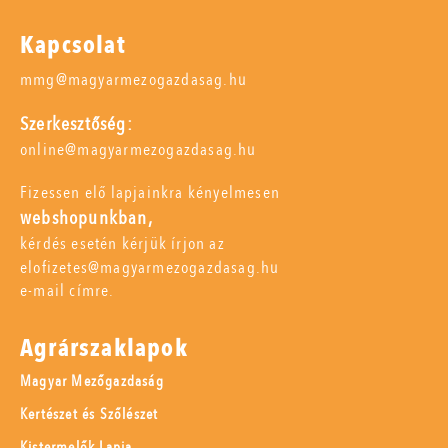
Kapcsolat
mmg@magyarmezogazdasag.hu
Szerkesztőség:
online@magyarmezogazdasag.hu
Fizessen elő lapjainkra kényelmesen
webshopunkban,
kérdés esetén kérjük írjon az
elofizetes@magyarmezogazdasag.hu
e-mail címre.
Agrárszaklapok
Magyar Mezőgazdaság
Kertészet és Szőlészet
Kistermelők Lapja