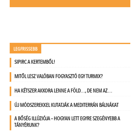
LEGFRISSEBB
SIPIRC A KERTEMBŐL!
MITŐL LESZ VALÓBAN FOGYASZTÓ EGY TURMIX?
HA KÉTSZER AKKORA LENNE A FÖLD…, DE NEM AZ…
ÚJ MÓDSZEREKKEL KUTATJÁK A MEDITERRÁN BÁLNÁKAT
A BŐSÉG ILLÚZIÓJA – HOGYAN LETT EGYRE SZEGÉNYEBB A
TÁNYÉRUNK?