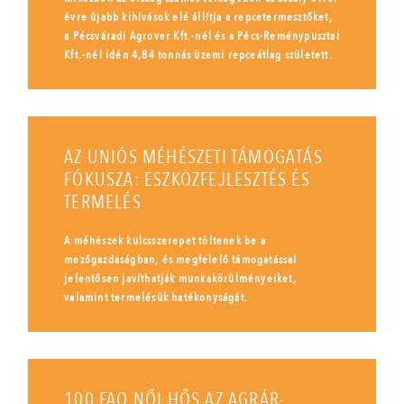
évre újabb kihívások elé állítja a repcetermesztőket,
a Pécsváradi Agrover Kft.-nél és a Pécs-Reménypusztai
Kft.-nél idén 4,84 tonnás üzemi repceátlag született.
AZ UNIÓS MÉHÉSZETI TÁMOGATÁS
FÓKUSZA: ESZKÖZFEJLESZTÉS ÉS
TERMELÉS
A méhészek kulcsszerepet töltenek be a
mezőgazdaságban, és megfelelő támogatással
jelentősen javíthatják munkakörülményeiket,
valamint termelésük hatékonyságát.
100 FAO NŐI HŐS AZ AGRÁR-