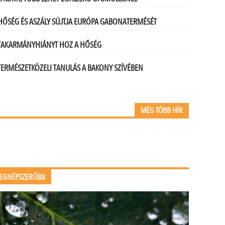
HŐSÉG ÉS ASZÁLY SÚJTJA EURÓPA GABONATERMÉSÉT
TAKARMÁNYHIÁNYT HOZ A HŐSÉG
TERMÉSZETKÖZELI TANULÁS A BAKONY SZÍVÉBEN
MÉG TÖBB HÍR
EGNÉPSZERŰBB