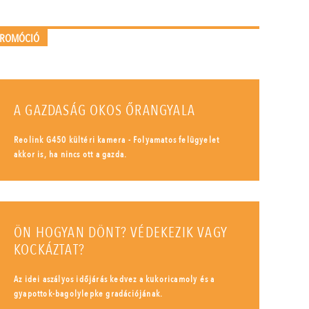
PROMÓCIÓ
A GAZDASÁG OKOS ŐRANGYALA
Reolink G450 kültéri kamera - Folyamatos felügyelet
akkor is, ha nincs ott a gazda.
ÖN HOGYAN DÖNT? VÉDEKEZIK VAGY
KOCKÁZTAT?
Az idei aszályos időjárás kedvez a kukoricamoly és a
gyapottok-bagolylepke gradációjának.