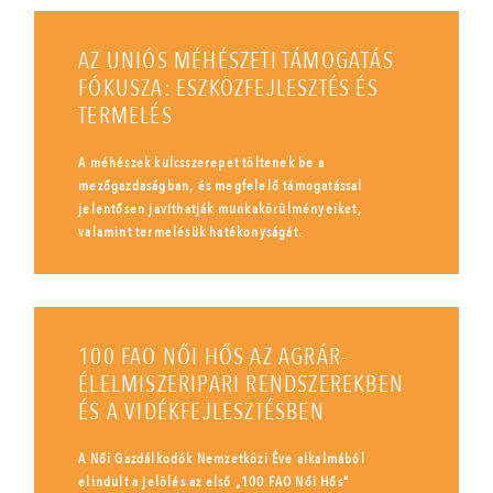
AZ UNIÓS MÉHÉSZETI TÁMOGATÁS
FÓKUSZA: ESZKÖZFEJLESZTÉS ÉS
TERMELÉS
A méhészek kulcsszerepet töltenek be a
mezőgazdaságban, és megfelelő támogatással
jelentősen javíthatják munkakörülményeiket,
valamint termelésük hatékonyságát.
100 FAO NŐI HŐS AZ AGRÁR-
ÉLELMISZERIPARI RENDSZEREKBEN
ÉS A VIDÉKFEJLESZTÉSBEN
A Női Gazdálkodók Nemzetközi Éve alkalmából
elindult a jelölés az első „100 FAO Női Hős”