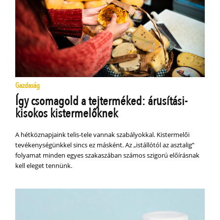
Gazdaság
Így csomagold a tejterméked: árusítási-
kisokos kistermelőknek
A hétköznapjaink telis-tele vannak szabályokkal. Kistermelői
tevékenységünkkel sincs ez másként. Az „istállótól az asztalig”
folyamat minden egyes szakaszában számos szigorú előírásnak
kell eleget tennünk.