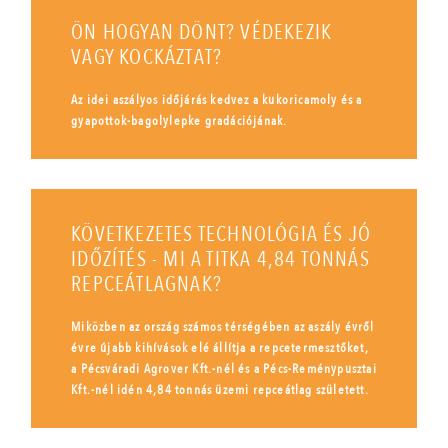
ÖN HOGYAN DÖNT? VÉDEKEZIK
VAGY KOCKÁZTAT?
Az idei aszályos időjárás kedvez a kukoricamoly és a
gyapottok-bagolylepke gradációjának.
KÖVETKEZETES TECHNOLÓGIA ÉS JÓ
IDŐZÍTÉS - MI A TITKA 4,84 TONNÁS
REPCEÁTLAGNAK?
Miközben az ország számos térségében az aszály évről
évre újabb kihívások elé állítja a repcetermesztőket,
a Pécsváradi Agrover Kft.-nél és a Pécs-Reménypusztai
Kft.-nél idén 4,84 tonnás üzemi repceátlag született.