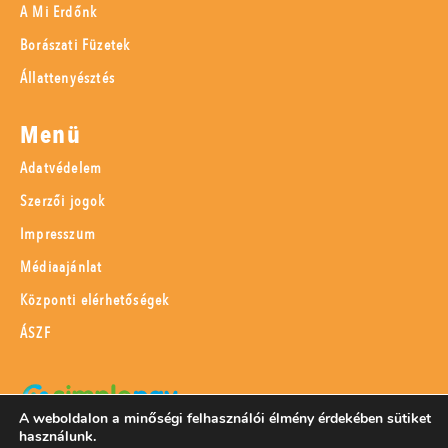
A Mi Erdőnk
Borászati Füzetek
Állattenyésztés
Menü
Adatvédelem
Szerzői jogok
Impresszum
Médiaajánlat
Központi elérhetőségek
ÁSZF
A weboldalon a minőségi felhasználói élmény érdekében sütiket
használunk.
SimplePay adattovábbítási nyilatkozat