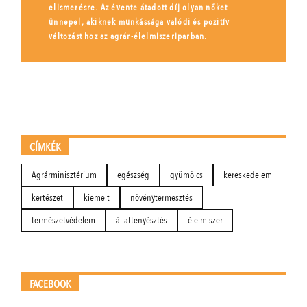
elismerésre. Az évente átadott díj olyan nőket
ünnepel, akiknek munkássága valódi és pozitív
változást hoz az agrár-élelmiszeriparban.
CÍMKÉK
Agrárminisztérium
egészség
gyümölcs
kereskedelem
kertészet
kiemelt
növénytermesztés
természetvédelem
állattenyésztés
élelmiszer
FACEBOOK