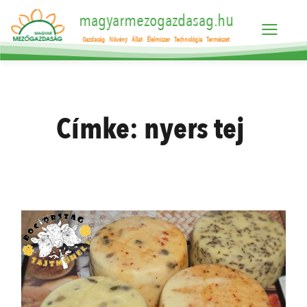
magyarmezogazdasag.hu
Gazdaság
Növény
Állat
Élelmiszer
Technológia
Természet
Címke:
nyers tej