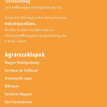
Szerkesztőség:
online@magyarmezogazdasag.hu
Fizessen elő lapjainkra kényelmesen
webshopunkban,
kérdés esetén kérjük írjon az
elofizetes@magyarmezogazdasag.hu
e-mail címre.
Agrárszaklapok
Magyar Mezőgazdaság
Kertészet és Szőlészet
Kistermelők Lapja
Méhészet
Kertbarát Magazin
Kerti Kalendárium