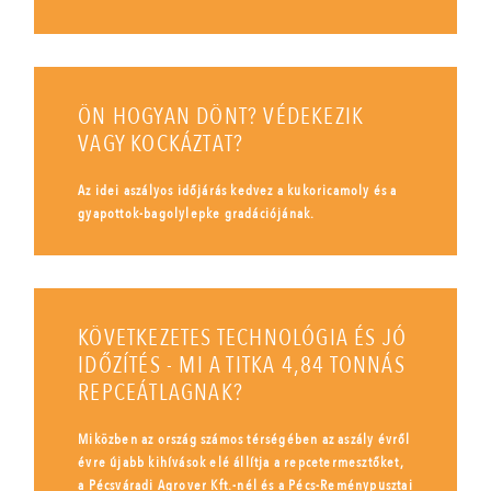
ÖN HOGYAN DÖNT? VÉDEKEZIK
VAGY KOCKÁZTAT?
Az idei aszályos időjárás kedvez a kukoricamoly és a
gyapottok-bagolylepke gradációjának.
KÖVETKEZETES TECHNOLÓGIA ÉS JÓ
IDŐZÍTÉS - MI A TITKA 4,84 TONNÁS
REPCEÁTLAGNAK?
Miközben az ország számos térségében az aszály évről
évre újabb kihívások elé állítja a repcetermesztőket,
a Pécsváradi Agrover Kft.-nél és a Pécs-Reménypusztai