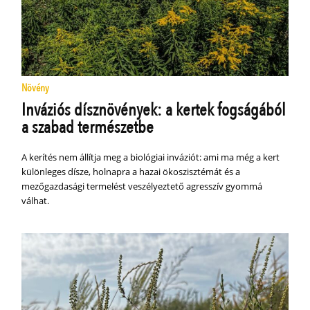
Növény
Inváziós dísznövények: a kertek fogságából
a szabad természetbe
A kerítés nem állítja meg a biológiai inváziót: ami ma még a kert
különleges dísze, holnapra a hazai ökoszisztémát és a
mezőgazdasági termelést veszélyeztető agresszív gyommá
válhat.