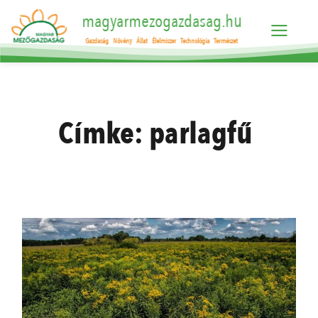
magyarmezogazdasag.hu
Gazdaság
Növény
Állat
Élelmiszer
Technológia
Természet
Címke:
parlagfű