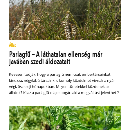
Állat
Parlagfű – A láthatalan ellenség már
javában szedi áldozatait
Kevesen tudják, hogy a parlagfű nem csak embertársainkat
kínozza, négylábú társaink is komoly küzdelmet vívnak a nyár
végi, ősz eleji hónapokban. Milyen tünetekkel küzdenek az
állatok? Ki az a parlagfű-olajosbogár, aki a megváltást jelentheti?