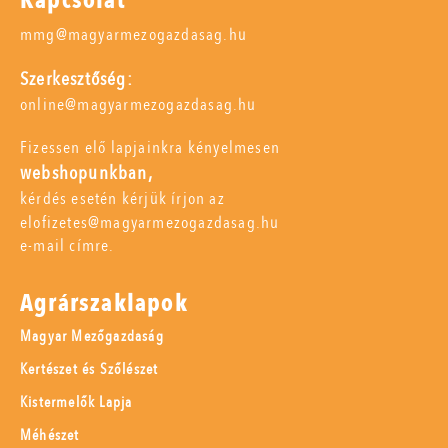
Kapcsolat
mmg@magyarmezogazdasag.hu
Szerkesztőség:
online@magyarmezogazdasag.hu
Fizessen elő lapjainkra kényelmesen
webshopunkban,
kérdés esetén kérjük írjon az
elofizetes@magyarmezogazdasag.hu
e-mail címre.
Agrárszaklapok
Magyar Mezőgazdaság
Kertészet és Szőlészet
Kistermelők Lapja
Méhészet