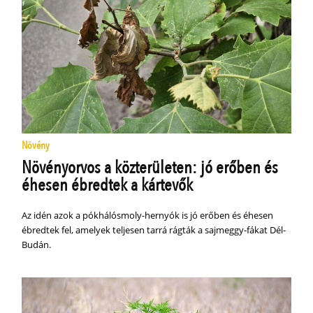
Növény
Növényorvos a közterületen: jó erőben és
éhesen ébredtek a kártevők
Az idén azok a pókhálósmoly-her­nyók is jó erőben és éhesen
ébredtek fel, amelyek teljesen tarrá rágták a sajmeggy-fákat Dél-
Budán.