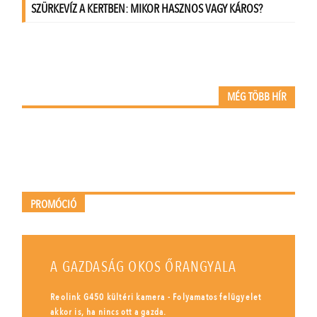
MÉG TÖBB HÍR
PROMÓCIÓ
A GAZDASÁG OKOS ŐRANGYALA
Reolink G450 kültéri kamera - Folyamatos felügyelet
akkor is, ha nincs ott a gazda.