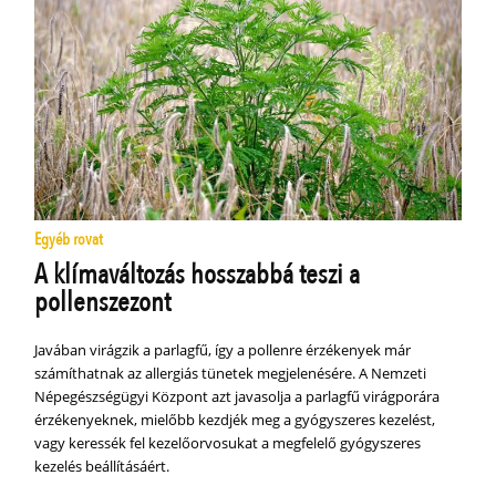
Egyéb rovat
A klímaváltozás hosszabbá teszi a
pollenszezont
Javában virágzik a parlagfű, így a pollenre érzékenyek már
számíthatnak az allergiás tünetek megjelenésére. A Nemzeti
Népegészségügyi Központ azt javasolja a parlagfű virágporára
érzékenyeknek, mielőbb kezdjék meg a gyógyszeres kezelést,
vagy keressék fel kezelőorvosukat a megfelelő gyógyszeres
kezelés beállításáért.