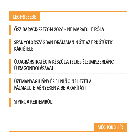
LEGFRISSEBB
ŐSZIBARACK-SZEZON 2026 – NE MARADJ LE RÓLA
SPANYOLORSZÁGBAN DRÁMAIAN NŐTT AZ ERDŐTÜZEK
KÁRTÉTELE
ÚJ AGRÁRSTRATÉGIA KÉSZÜL A TELJES ÉLELMISZERLÁNC
ÚJRAGONDOLÁSÁVAL
ÜZEMANYAGHIÁNY ÉS EL NIÑO NEHEZÍTI A
PÁLMAÜLTETVÉNYEKEN A BETAKARÍTÁST
SIPIRC A KERTEMBŐL!
MÉG TÖBB HÍR