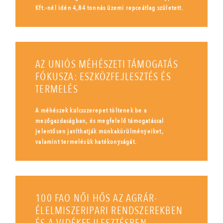
Kft.-nél idén 4,84 tonnás üzemi repceátlag született.
AZ UNIÓS MÉHÉSZETI TÁMOGATÁS
FÓKUSZA: ESZKÖZFEJLESZTÉS ÉS
TERMELÉS
A méhészek kulcsszerepet töltenek be a
mezőgazdaságban, és megfelelő támogatással
jelentősen javíthatják munkakörülményeiket,
valamint termelésük hatékonyságát.
100 FAO NŐI HŐS AZ AGRÁR-
ÉLELMISZERIPARI RENDSZEREKBEN