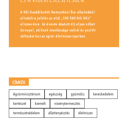
ÉS A VIDÉKFEJLESZTÉSBEN
A Női Gazdálkodók Nemzetközi Éve alkalmából
elindult a jelölés az első „100 FAO Női Hős”
elismerésre. Az évente átadott díj olyan nőket
ünnepel, akiknek munkássága valódi és pozitív
változást hoz az agrár-élelmiszeriparban.
CÍMKÉK
Agrárminisztérium
egészség
gyümölcs
kereskedelem
kertészet
kiemelt
növénytermesztés
természetvédelem
állattenyésztés
élelmiszer