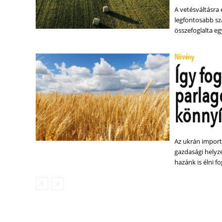
A vetésváltásra 
legfontosabb sz
összefoglalta eg
Növény
Így fog
parlag
könnyí
Az ukrán import
gazdasági helyz
hazánk is élni f