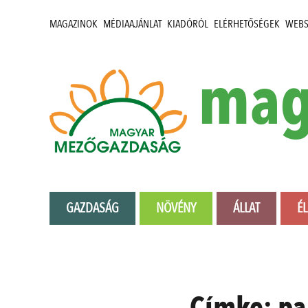
MAGAZINOK
MÉDIAAJÁNLAT
KIADÓRÓL
ELÉRHETŐSÉGEK
WEB
mag
GAZDASÁG
NÖVÉNY
ÁLLAT
É
Címke:
pa