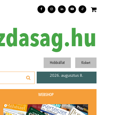
zdasag.hu
Hobbiállat
Kiskert
2026. augusztus 8.
WEBSHOP