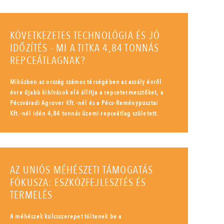
KÖVETKEZETES TECHNOLÓGIA ÉS JÓ
IDŐZÍTÉS - MI A TITKA 4,84 TONNÁS
REPCEÁTLAGNAK?
Miközben az ország számos térségében az aszály évről
évre újabb kihívások elé állítja a repcetermesztőket, a
Pécsváradi Agrover Kft.-nél és a Pécs-Reménypusztai
Kft.-nél idén 4,84 tonnás üzemi repceátlag született.
AZ UNIÓS MÉHÉSZETI TÁMOGATÁS
FÓKUSZA: ESZKÖZFEJLESZTÉS ÉS
TERMELÉS
A méhészek kulcsszerepet töltenek be a