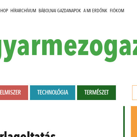
SHOP
HÍRARCHÍVUM
BÁBOLNAI GAZDANAPOK
A MI ERDŐNK
FIÓKOM
yarmezoga
LELMISZER
TECHNOLÓGIA
TERMÉSZET
rlagoltatás