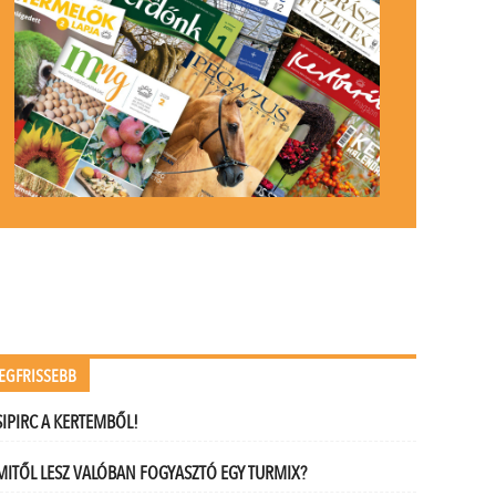
EGFRISSEBB
SIPIRC A KERTEMBŐL!
MITŐL LESZ VALÓBAN FOGYASZTÓ EGY TURMIX?