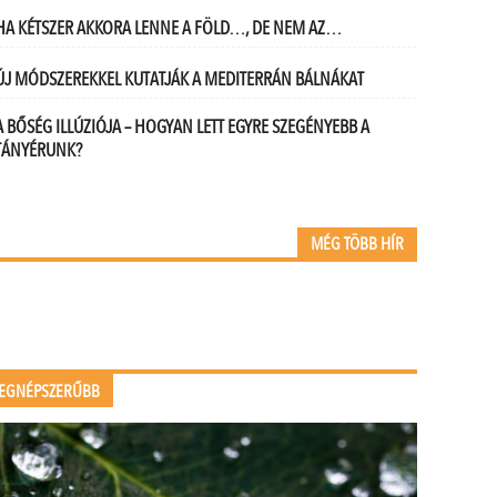
HA KÉTSZER AKKORA LENNE A FÖLD…, DE NEM AZ…
ÚJ MÓDSZEREKKEL KUTATJÁK A MEDITERRÁN BÁLNÁKAT
A BŐSÉG ILLÚZIÓJA – HOGYAN LETT EGYRE SZEGÉNYEBB A
TÁNYÉRUNK?
MÉG TÖBB HÍR
EGNÉPSZERŰBB