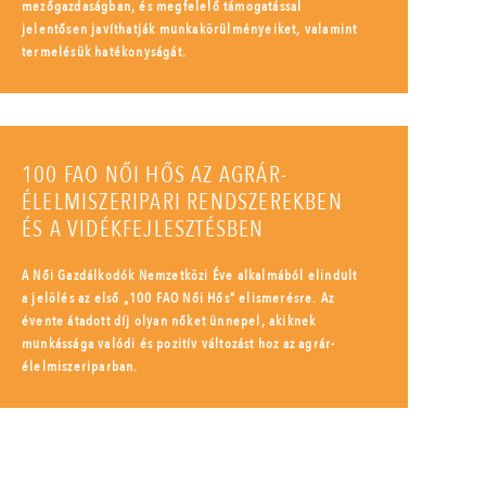
mezőgazdaságban, és megfelelő támogatással
jelentősen javíthatják munkakörülményeiket, valamint
termelésük hatékonyságát.
100 FAO NŐI HŐS AZ AGRÁR-
ÉLELMISZERIPARI RENDSZEREKBEN
ÉS A VIDÉKFEJLESZTÉSBEN
A Női Gazdálkodók Nemzetközi Éve alkalmából elindult
a jelölés az első „100 FAO Női Hős” elismerésre. Az
évente átadott díj olyan nőket ünnepel, akiknek
munkássága valódi és pozitív változást hoz az agrár-
élelmiszeriparban.