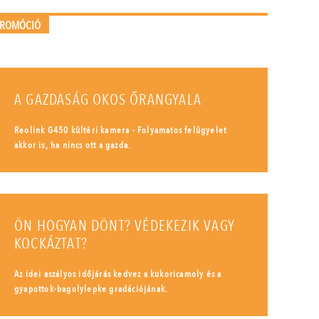
PROMÓCIÓ
A GAZDASÁG OKOS ŐRANGYALA
Reolink G450 kültéri kamera - Folyamatos felügyelet
akkor is, ha nincs ott a gazda.
ÖN HOGYAN DÖNT? VÉDEKEZIK VAGY
KOCKÁZTAT?
Az idei aszályos időjárás kedvez a kukoricamoly és a
gyapottok-bagolylepke gradációjának.