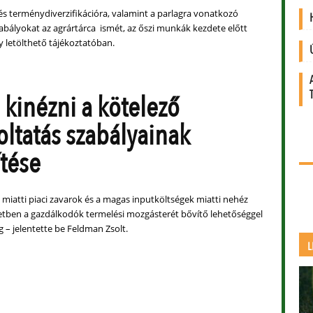
és terménydiverzifikációra, valamint a parlagra vonatkozó
abályokat az agrártárca ismét, az őszi munkák kezdete előtt
y letölthető tájékoztatóban.
 kinézni a kötelező
oltatás szabályainak
tése
 miatti piaci zavarok és a magas inputköltségek miatti nehéz
etben a gazdálkodók termelési mozgásterét bővítő lehetőséggel
og – jelentette be Feldman Zsolt.
L