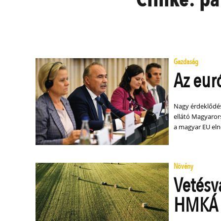
Gazdaság
Az eur
Nagy érdeklődés
ellátó Magyaror
a magyar EU eln
Növény
Vetésvá
HMKÁ ú