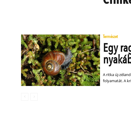
Természet
Egy ra
nyakáb
A ritka új-zélan
folyamatát. A kr