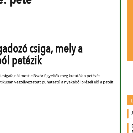
gadozó csiga, mely a
ól petézik
di csigafajnál most először figyelték meg kutatók a petézés
itikusan veszélyeztetett puhatestű a nyakából préseli elő a petéit.
L