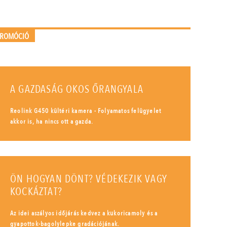
PROMÓCIÓ
A GAZDASÁG OKOS ŐRANGYALA
Reolink G450 kültéri kamera - Folyamatos felügyelet
akkor is, ha nincs ott a gazda.
ÖN HOGYAN DÖNT? VÉDEKEZIK VAGY
KOCKÁZTAT?
Az idei aszályos időjárás kedvez a kukoricamoly és a
gyapottok-bagolylepke gradációjának.