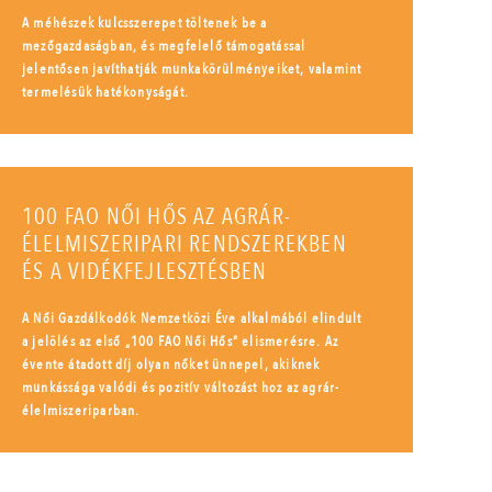
A méhészek kulcsszerepet töltenek be a
mezőgazdaságban, és megfelelő támogatással
jelentősen javíthatják munkakörülményeiket, valamint
termelésük hatékonyságát.
100 FAO NŐI HŐS AZ AGRÁR-
ÉLELMISZERIPARI RENDSZEREKBEN
ÉS A VIDÉKFEJLESZTÉSBEN
A Női Gazdálkodók Nemzetközi Éve alkalmából elindult
a jelölés az első „100 FAO Női Hős” elismerésre. Az
évente átadott díj olyan nőket ünnepel, akiknek
munkássága valódi és pozitív változást hoz az agrár-
élelmiszeriparban.