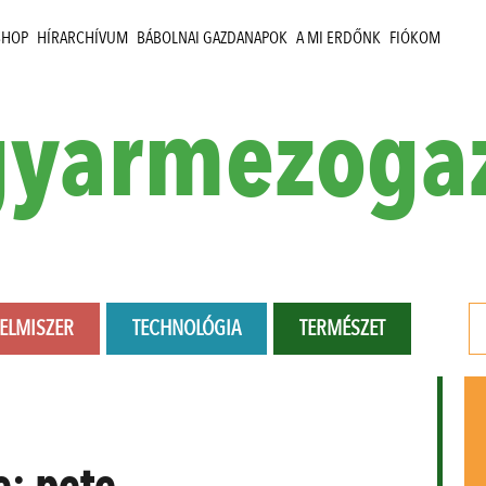
SHOP
HÍRARCHÍVUM
BÁBOLNAI GAZDANAPOK
A MI ERDŐNK
FIÓKOM
yarmezoga
LELMISZER
TECHNOLÓGIA
TERMÉSZET
e:
pete