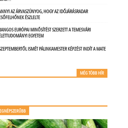
ANNYI AZ ÁRVASZÚNYOG, HOGY AZ IDŐJÁRÁSRADAR
ESŐFELHŐNEK ÉSZLELTE
RANGOS EURÓPAI MINŐSÍTÉST SZERZETT A TEMESVÁRI
ÉLETTUDOMÁNYI EGYETEM
SZEPTEMBERTŐL ISMÉT PÁLINKAMESTER KÉPZÉST INDÍT A MATE
MÉG TÖBB HÍR
EGNÉPSZERŰBB