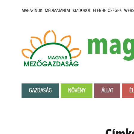
MAGAZINOK
MÉDIAAJÁNLAT
KIADÓRÓL
ELÉRHETŐSÉGEK
WEB
mag
GAZDASÁG
NÖVÉNY
ÁLLAT
É
Címk