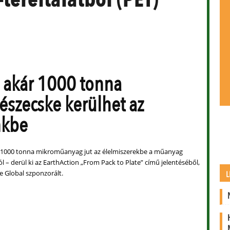
 akár 1000 tonna
észecske kerülhet az
nkbe
 1000 tonna mikroműanyag jut az élelmiszerekbe a műanyag
– derül ki az EarthAction „From Pack to Plate” című jelentéséből,
e Global szponzorált.
L