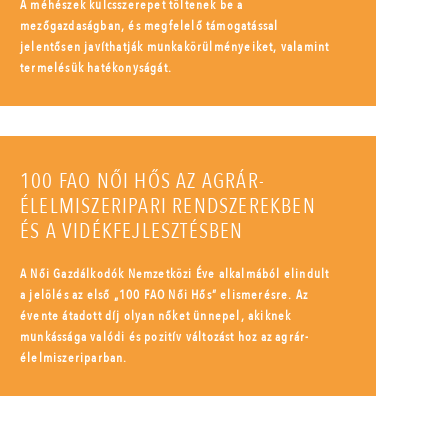
A méhészek kulcsszerepet töltenek be a
mezőgazdaságban, és megfelelő támogatással
jelentősen javíthatják munkakörülményeiket, valamint
termelésük hatékonyságát.
100 FAO NŐI HŐS AZ AGRÁR-
ÉLELMISZERIPARI RENDSZEREKBEN
ÉS A VIDÉKFEJLESZTÉSBEN
A Női Gazdálkodók Nemzetközi Éve alkalmából elindult
a jelölés az első „100 FAO Női Hős” elismerésre. Az
évente átadott díj olyan nőket ünnepel, akiknek
munkássága valódi és pozitív változást hoz az agrár-
élelmiszeriparban.