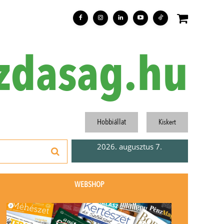
zdasag.hu
Hobbiállat
Kiskert
2026. augusztus 7.
WEBSHOP