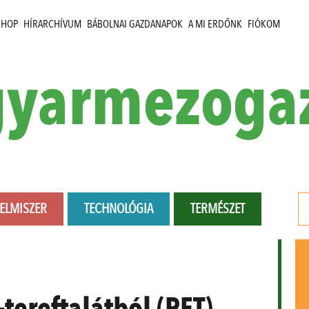
SHOP
HÍRARCHÍVUM
BÁBOLNAI GAZDANAPOK
A MI ERDŐNK
FIÓKOM
yarmezoga
LELMISZER
TECHNOLÓGIA
TERMÉSZET
-tereftalátból (PET)