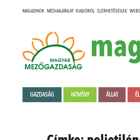
MAGAZINOK
MÉDIAAJÁNLAT
KIADÓRÓL
ELÉRHETŐSÉGEK
WEB
mag
GAZDASÁG
NÖVÉNY
ÁLLAT
É
Címke:
polietilén