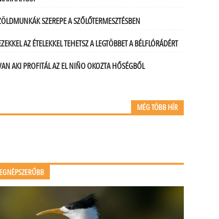
ZÖLDMUNKÁK SZEREPE A SZŐLŐTERMESZTÉSBEN
EZEKKEL AZ ÉTELEKKEL TEHETSZ A LEGTÖBBET A BÉLFLÓRÁDÉRT
VAN AKI PROFITÁL AZ EL NIÑO OKOZTA HŐSÉGBŐL
MÉG TÖBB HÍR
EGNÉPSZERŰBB