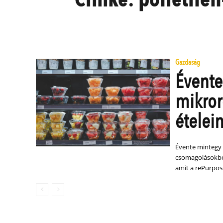
Gazdaság
Évente
mikror
ételei
Évente mintegy
csomagolásokból 
amit a rePurpos