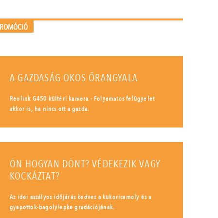
PROMÓCIÓ
A GAZDASÁG OKOS ŐRANGYALA
Reolink G450 kültéri kamera - Folyamatos felügyelet
akkor is, ha nincs ott a gazda.
ÖN HOGYAN DÖNT? VÉDEKEZIK VAGY
KOCKÁZTAT?
Az idei aszályos időjárás kedvez a kukoricamoly és a
gyapottok-bagolylepke gradációjának.